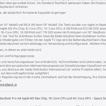
aben oben gerundete Ecken. Als Standard-Rechteck gemessen haben die Displays
laybereich ist kleiner.
e, die tatsächlich formatierte Kapazität ist geringer.
beim 14" Modell und 99,6 Wh beim 16" Modell. Die Tests wurden von Apple im Sep
 Apple M3 Pro Chip, 8‑Core CPU, 10‑Core GPU, 8 GB RAM und 512 GB SSD sowie
 18‑Core GPU, 18 GB RAM und 1 TB SSD sowie mit Prototypen von 16" MacBook 
r Test für drahtloses Surfen misst die Batterielaufzeit beim drahtlosen Surfen 
die Wiedergabe von Filmen mit der Apple TV App wird die Batterielaufzeit beim Ab
Batterielaufzeit variiert abhängig von Verwendung und Konfiguration. Weitere Info
n, in denen es unterstützt wird.
tion und Fertigungsprozess.
) und Versicherungssteuer (wo erforderlich). Nicht enthalten sind Lieferkosten,
end dem europäischen Mehrwertsteuergesetz als Dienstleistungen klassifiziert sin
us dem/ aus der Apple Distribution International Ltd. solche Produkte liefert, hi
t auf dem Auftragsformular aufgeführt.
t der Regulierung durch die irische Zentralbank und hat die Genehmigung, ihre Die
n.
entralbank.ie
(Öffnet
.
ein
neues
Fenster)
 MacBook Pro mit Apple M3 Max Chip, 16‑Core CPU und 40‑Core GPU - Space S