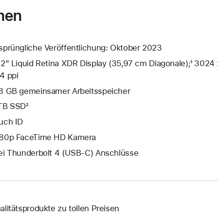
nen
sprüngliche Veröffentlichung: Oktober 2023
,2" Liquid Retina XDR Display (35,97 cm Diagonale);¹ 3024 
4 ppi
8 GB gemeinsamer Arbeits­speicher
TB SSD²
uch ID
80p FaceTime HD Kamera
ei Thunderbolt 4 (USB‑C) Anschlüsse
alitätsprodukte zu tollen Preisen