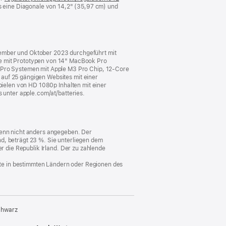
 eine Diagonale von 14,2" (35,97 cm) und
ein
neues
Fenster)
tember und Oktober 2023 durchgeführt mit
 mit Prototypen von 14" MacBook Pro
Pro Systemen mit Apple M3 Pro Chip, 12‑Core
auf 25 gängigen Websites mit einer
spielen von HD 1080p Inhalten mit einer
s unter apple.com/at/batteries.
 wenn nicht anders angegeben. Der
d, beträgt 23 %. Sie unterliegen dem
er die Republik Irland. Der zu zahlende
nste in bestimmten Ländern oder Regionen des
chwarz