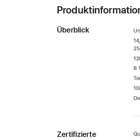
Produktinformatio
Überblick
Ur
14
25
12
8 
To
10
Dr
Zertifizierte
Qu