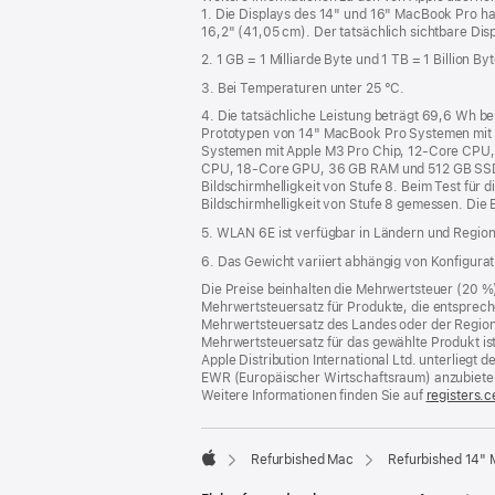
1. Die Displays des 14" und 16" MacBook Pro h
16,2" (41,05 cm). Der tatsächlich sichtbare Disp
2. 1 GB = 1 Milliarde Byte und 1 TB = 1 Billion Byt
3. Bei Temperaturen unter 25 °C.
4. Die tatsächliche Leistung beträgt 69,6 Wh 
Prototypen von 14" MacBook Pro Systemen mit
Systemen mit Apple M3 Pro Chip, 12‑Core CPU,
CPU, 18‑Core GPU, 36 GB RAM und 512 GB SSD. De
Bildschirmhelligkeit von Stufe 8. Beim Test für 
Bildschirmhelligkeit von Stufe 8 gemessen. Die 
5. WLAN 6E ist verfügbar in Ländern und Regione
6. Das Gewicht variiert abhängig von Konfigura
Die Preise beinhalten die Mehrwertsteuer (20 %
Mehrwertsteuersatz für Produkte, die entsprech
Mehrwertsteuersatz des Landes oder der Region, a
Mehrwertsteuersatz für das gewählte Produkt is
Apple Distribution International Ltd. unterlieg
EWR (Europäischer Wirtschaftsraum) anzubiete
Weitere Informationen finden Sie auf
registers.c
Refurbished Mac
Refurbished 14"
Apple