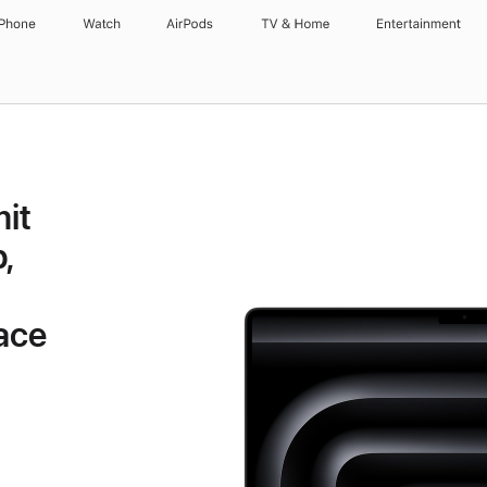
iPhone
Watch
AirPods
TV & Home
Entertainment
it
,
ace