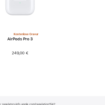
Kostenlose Gravur
AirPods Pro 3
249,00 €
er
regulatoryinfo.apple.com/regulation1542
(öffnet