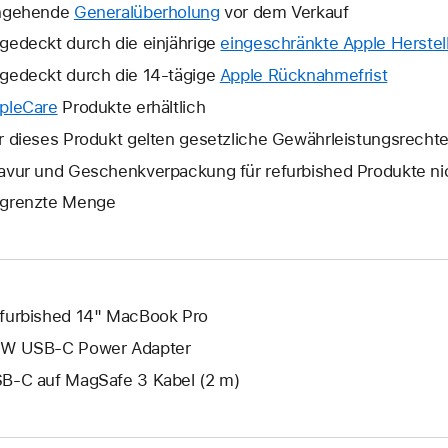
ngehende
Generalüberholung
vor dem Verkauf
gedeckt durch die einjährige
eingeschränkte Apple Herstell
gedeckt durch die 14-tägige
Apple Rücknahmefrist
Ein
neues
pleCare
Ein
Produkte erhältlich
Fenster
neues
r dieses Produkt gelten gesetzliche Gewährleistungsrecht
wird
Fenster
avur und Geschenkverpackung für refurbished Produkte ni
geöffne
wird
grenzte Menge
geöffnet.
furbished 14" MacBook Pro
W USB‑C Power Adapter
B‑C auf MagSafe 3 Kabel (2 m)