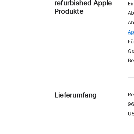
refurbished Apple
Ei
Produkte
Ab
Ab
Ap
Fü
Gr
Be
Lieferumfang
Re
96
US