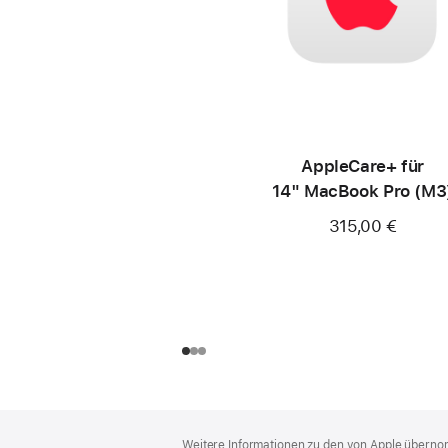
AppleCare+ für
14" MacBook Pro (M3
315,00 €
Footer
Fußnoten
Weitere Informationen zu den von Apple übernom