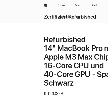
Apple
Store
Mac
iPad
Zertifiziert Refurbished
Alles durchsuchen
Refurbished
14" MacBook Pro m
Apple M3 Max Chip
16‑Core CPU und
40‑Core GPU - Sp
Schwarz
9.129,00 €