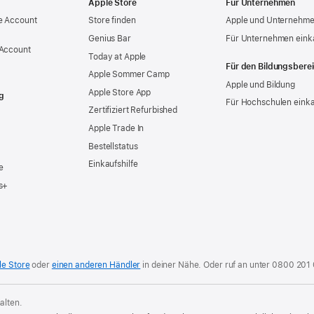
Apple Store
Für Unternehmen
e Account
Store finden
Apple und Unternehm
Genius Bar
Für Unternehmen eink
 Account
Today at Apple
Für den Bildungsbere
Apple Sommer Camp
Apple und Bildung
Apple Store App
g
Für Hochschulen eink
Zertifiziert Refurbished
Apple Trade In
Bestellstatus
Einkaufshilfe
e
s+
le Store
oder
einen anderen Händler
in deiner Nähe. Oder
ruf an unter
0800 201
alten.