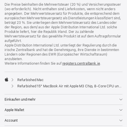
Die Preise beinhalten die Mehrwertsteuer (20 %) und Versicherungssteuer
(wo erforderlich). Nicht enthalten sind Lieferkosten, wenn nicht anders
angegeben. Der Mehrwertsteuersatz für Produkte, die entsprechend dem
europäischen Mehrwertsteuergesetz als Dienstleistungen klassifiziert sind,
beträgt 23 %. Sie unterliegen dem Mehrwertsteuersatz des Landes oder
der Region, aus dem/ aus der Apple Distribution International Ltd. solche
Produkte liefert, hier die Republik Irland. Der zu zahlende
Mehrwertsteuersatz für das gewählte Produkt ist auf dem Auftragsformular
aufgeführt.
Apple Distribution International Ltd. unterliegt der Regulierung durch die
irische Zentralbank und hat die Genehmigung, ihre Dienste in bestimmten
Ländern oder Regionen des EWR (Europäischer Wirtschaftsraum)
anzubieten.
Weitere Informationen finden Sie auf
registers.centralbank.ie
(Öffnet
.
ein
neues
Fenster)
Refurbished Mac
Apple
Refurbished 15" MacBook Air mit Apple M3 Chip, 8‑Core CPU und 10‑Core GPU - Silber
Einkaufen und mehr
Apple Wallet
Account