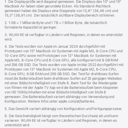
1. Die Displaygröße wird diagonal gemessen. Die Displays des 13" und 15"
ein
MacBook Air haben oben gerundete Ecken. Als Standard-Rechteck
neues
gemessen haben die Displays eine Diagonale von 13,6" (34,46 cm) und
Fenster)
15,3" (38,91 cm). Der tatsächlich sichtbare Displaybereich ist kleiner.
2. 1 GB = 1 Milliarde Byte und 1 TB = 1 Billion Byte, die tatsächlich
formatierte Kapazität ist geringer.
3. WLAN 6E ist verfügbar in Ländern und Regionen, in denen es unterstützt
wird.
4. Die Tests wurden von Apple im Januar 2024 durchgeführt mit
Prototypen von 15" MacBook Air Systemen mit Apple M3, 8‑Core CPU und
10‑Core GPU sowie mit Prototypen von 13" MacBook Air Systemen mit
Apple M3, 8‑Core CPU und 8‑Core GPU, alle konfiguriert mit 8 GB RAM
und 256 GB SSD. Die Tests wurden von Apple im Mai 2022 durchgeführt mit
Prototypen von 13" MacBook Air Systemen mit Apple M2, 8‑Core CPU,
8‑Core GPU, 8 GB RAM und 256 GB SSD. Der Test für drahtloses Surfen
misst die Batterielaufzeit beim drahtlosen Surfen auf 25 gängigen Websites
mit einer Bildschirmhelligkeit von Stufe 8. Beim Test für die Wiedergabe
von Filmen mit der Apple TV App wird die Batterielaufzeit beim Abspielen
von HD 1080p Inhalten mit einer Bildschirmhelligkeit von Stufe 8
gemessen. Die Batterielaufzeit variiert abhängig von Verwendung und
Konfiguration. Weitere Infos unter apple.com/at/batteries.
5. Das Gewicht variiert abhängig von Konfiguration und Fertigungsprozess.
6. Die Geschwindigkeit hängt vom theoretischen Durchsatz ab und kann
variieren. WLAN 6E ist verfügbar in Ländern und Regionen, in denen es
unterstützt wird.