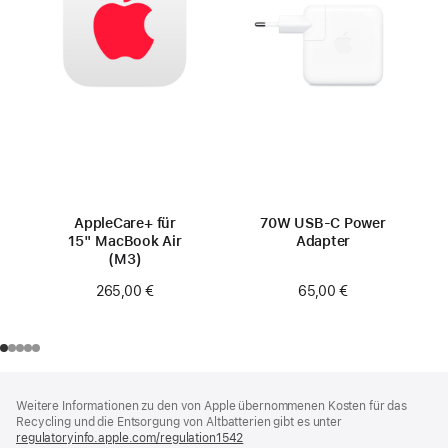
AppleCare+ für
70W USB‑C Power
15" MacBook Air
Adapter
(M3)
65,00 €
265,00 €
Footer
Fußnoten
Weitere Informationen zu den von Apple übernommenen Kosten für das
Recycling und die Entsorgung von Altbatterien gibt es unter
regulatoryinfo.apple.com/regulation1542
(öffnet