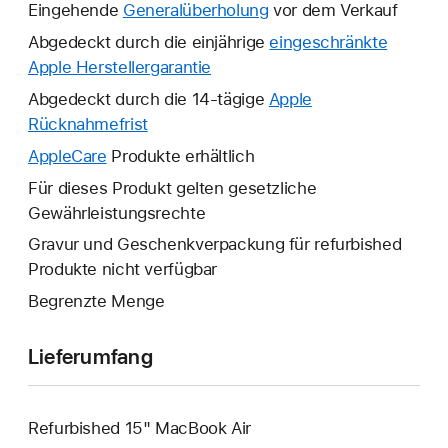
Eingehende
Generalüberholung
vor dem Verkauf
Abgedeckt durch die einjährige
eingeschränkte
Apple Herstellergarantie
Ein
neues
Abgedeckt durch die 14-tägige
Apple
Fenster
Rücknahmefrist
Ein
wird
neues
AppleCare
Ein
Produkte erhältlich
geöffnet.
Fenster
neues
Für dieses Produkt gelten gesetzliche
wird
Fenster
Gewährleistungsrechte
geöffnet.
wird
Gravur und Geschenkverpackung für refurbished
geöffnet.
Produkte nicht verfügbar
Begrenzte Menge
Lieferumfang
Refurbished 15" MacBook Air