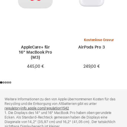
Kostenlose Gravur
AppleCare+ für
AirPods Pro 3
16" MacBook Pro
(M3)
249,00 €
445,00 €
Footer
Fußnoten
Weitere Informationen zu den von Apple übernommenen Kosten für das
Recycling und die Entsorgung von Altbatterien gibt es unter
regulatoryinfo.apple.com/regulation1542
(öffnet
1. Die Displays des 14" und 16" MacBook Pro haben oben gerundete
ein
Ecken. Als Standard-Rechteck gemessen haben die Displays eine
neues
Diagonale von 14,2" (35,97 cm) und 16,2" (41,05 cm). Der tatsächlich
Fenster)
sichtbare Displaybereich ist kleiner.