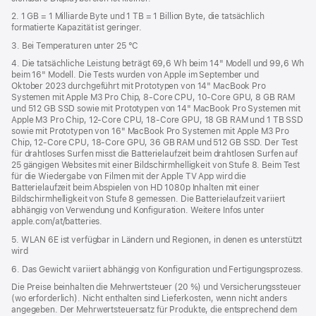
2. 1 GB = 1 Milliarde Byte und 1 TB = 1 Billion Byte, die tatsächlich
formatierte Kapazität ist geringer.
3. Bei Temperaturen unter 25 °C
4. Die tatsächliche Leistung beträgt 69,6 Wh beim 14" Modell und 99,6 Wh
beim 16" Modell. Die Tests wurden von Apple im September und
Oktober 2023 durchgeführt mit Prototypen von 14" MacBook Pro
Systemen mit Apple M3 Pro Chip, 8‑Core CPU, 10‑Core GPU, 8 GB RAM
und 512 GB SSD sowie mit Prototypen von 14" MacBook Pro Systemen mit
Apple M3 Pro Chip, 12‑Core CPU, 18‑Core GPU, 18 GB RAM und 1 TB SSD
sowie mit Prototypen von 16" MacBook Pro Systemen mit Apple M3 Pro
Chip, 12‑Core CPU, 18‑Core GPU, 36 GB RAM und 512 GB SSD. Der Test
für drahtloses Surfen misst die Batterielaufzeit beim drahtlosen Surfen auf
25 gängigen Websites mit einer Bildschirmhelligkeit von Stufe 8. Beim Test
für die Wiedergabe von Filmen mit der Apple TV App wird die
Batterielaufzeit beim Abspielen von HD 1080p Inhalten mit einer
Bildschirmhelligkeit von Stufe 8 gemessen. Die Batterielaufzeit variiert
abhängig von Verwendung und Konfiguration. Weitere Infos unter
apple.com/at/batteries.
5. WLAN 6E ist verfügbar in Ländern und Regionen, in denen es unterstützt
wird
6. Das Gewicht variiert abhängig von Konfiguration und Fertigungsprozess.
Die Preise beinhalten die Mehrwertsteuer (20 %) und Versicherungssteuer
(wo erforderlich). Nicht enthalten sind Lieferkosten, wenn nicht anders
angegeben. Der Mehrwertsteuersatz für Produkte, die entsprechend dem