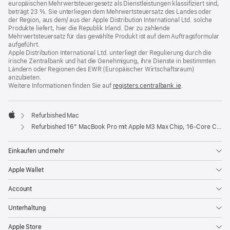
europäischen Mehrwertsteuergesetz als Dienstleistungen klassifiziert sind,
beträgt 23 %. Sie unterliegen dem Mehrwertsteuersatz des Landes oder
der Region, aus dem/ aus der Apple Distribution International Ltd. solche
Produkte liefert, hier die Republik Irland. Der zu zahlende
Mehrwertsteuersatz für das gewählte Produkt ist auf dem Auftragsformular
aufgeführt.
Apple Distribution International Ltd. unterliegt der Regulierung durch die
irische Zentralbank und hat die Genehmigung, ihre Dienste in bestimmten
Ländern oder Regionen des EWR (Europäischer Wirtschaftsraum)
anzubieten.
Weitere Informationen finden Sie auf
registers.centralbank.ie
(Öffnet
.
ein
neues
Fenster)
Refurbished Mac
Apple
Refurbished 16" MacBook Pro mit Apple M3 Max Chip, 16‑Core CPU und 40‑Core GPU - Space Schwarz
Einkaufen und mehr
Apple Wallet
Account
Unterhaltung
Apple Store