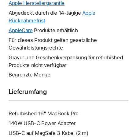
Apple Herstellergarantie
Ein
neues
Abgedeckt durch die 14-tägige
Apple
Fenster
Rücknahmefrist
Ein
wird
neues
AppleCare
Ein
Produkte erhältlich
geöffnet.
Fenster
neues
Für dieses Produkt gelten gesetzliche
wird
Fenster
Gewährleistungsrechte
geöffnet.
wird
Gravur und Geschenkverpackung für refurbished
geöffnet.
Produkte nicht verfügbar
Begrenzte Menge
Lieferumfang
Refurbished 16" MacBook Pro
140W USB‑C Power Adapter
USB‑C auf MagSafe 3 Kabel (2 m)