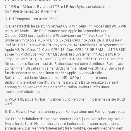
2. 1 GB = 1 Milliarde Byte und 1 TB = 1 Billion Byte, die tatsächlich
formatierte Kapazität ist geringer.
3. Bei Temperaturen unter 25 °C
4. Die tatsächliche Leistung beträgt 69,6 Wh beim 14" Modell und 99,6 Wh
beim 16" Modell. Die Tests wurden von Apple im September und
Oktober 2023 durchgeführt mit Prototypen von 14" MacBook Pro
Systemen mit Apple M3 Pro Chip, 8‑Core CPU, 10‑Core GPU, 8 GB RAM
und 512 GB SSD sowie mit Prototypen von 14" MacBook Pro Systemen mit
Apple M3 Pro Chip, 12‑Core CPU, 18‑Core GPU, 18 GB RAM und 1 TB SSD
sowie mit Prototypen von 16" MacBook Pro Systemen mit Apple M3 Pro
Chip, 12‑Core CPU, 18‑Core GPU, 36 GB RAM und 512 GB SSD. Der Test
für drahtloses Surfen misst die Batterielaufzeit beim drahtlosen Surfen auf
25 gängigen Websites mit einer Bildschirmhelligkeit von Stufe 8. Beim Test
für die Wiedergabe von Filmen mit der Apple TV App wird die
Batterielaufzeit beim Abspielen von HD 1080p Inhalten mit einer
Bildschirmhelligkeit von Stufe 8 gemessen. Die Batterielaufzeit variiert
abhängig von Verwendung und Konfiguration. Weitere Infos unter
apple.com/at/batteries.
5. WLAN 6E ist verfügbar in Ländern und Regionen, in denen es unterstützt
wird
6. Das Gewicht variiert abhängig von Konfiguration und Fertigungsprozess.
Die Preise beinhalten die Mehrwertsteuer (20 %) und Versicherungssteuer
(wo erforderlich). Nicht enthalten sind Lieferkosten, wenn nicht anders
angegeben. Der Mehrwertsteuersatz für Produkte, die entsprechend dem