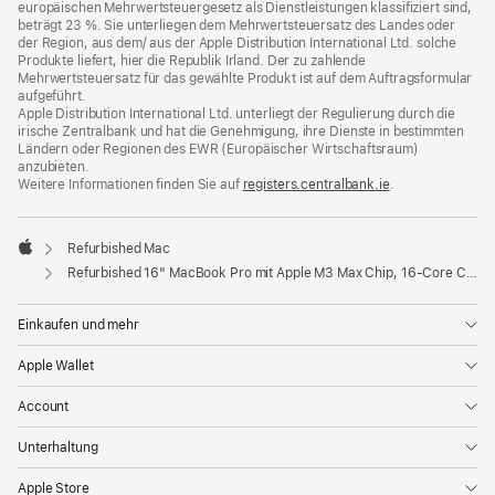
europäischen Mehrwertsteuergesetz als Dienstleistungen klassifiziert sind,
beträgt 23 %. Sie unterliegen dem Mehrwertsteuersatz des Landes oder
der Region, aus dem/ aus der Apple Distribution International Ltd. solche
Produkte liefert, hier die Republik Irland. Der zu zahlende
Mehrwertsteuersatz für das gewählte Produkt ist auf dem Auftragsformular
aufgeführt.
Apple Distribution International Ltd. unterliegt der Regulierung durch die
irische Zentralbank und hat die Genehmigung, ihre Dienste in bestimmten
Ländern oder Regionen des EWR (Europäischer Wirtschaftsraum)
anzubieten.
Weitere Informationen finden Sie auf
registers.centralbank.ie
(Öffnet
.
ein
neues
Fenster)
Refurbished Mac
Apple
Refurbished 16" MacBook Pro mit Apple M3 Max Chip, 16‑Core CPU und 40‑Core GPU - Space Schwarz
Einkaufen und mehr
Apple Wallet
Account
Unterhaltung
Apple Store