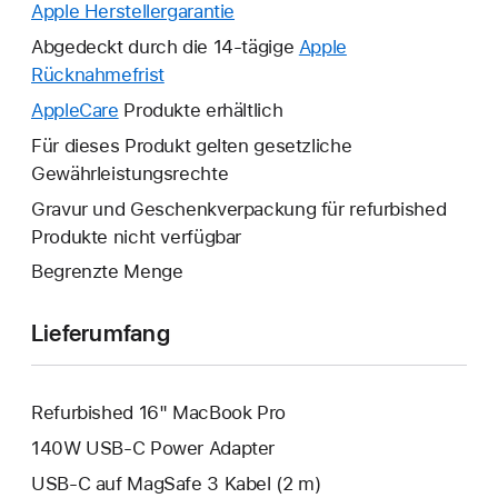
Apple Herstellergarantie
Ein
neues
Abgedeckt durch die 14-tägige
Apple
Fenster
Rücknahmefrist
Ein
wird
neues
AppleCare
Ein
Produkte erhältlich
geöffnet.
Fenster
neues
Für dieses Produkt gelten gesetzliche
wird
Fenster
Gewährleistungsrechte
geöffnet.
wird
Gravur und Geschenkverpackung für refurbished
geöffnet.
Produkte nicht verfügbar
Begrenzte Menge
Lieferumfang
Refurbished 16" MacBook Pro
140W USB‑C Power Adapter
USB‑C auf MagSafe 3 Kabel (2 m)