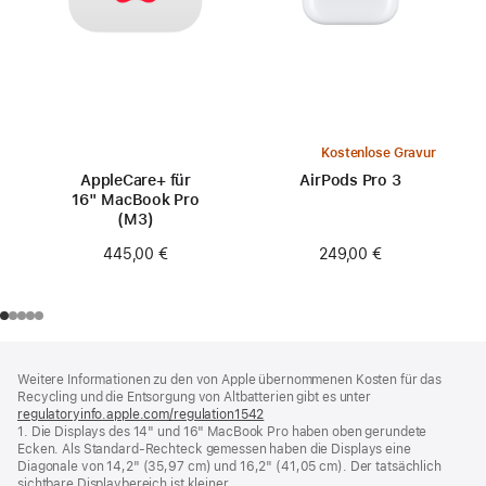
Kostenlose Gravur
AppleCare+ für
AirPods Pro 3
16" MacBook Pro
(M3)
249,00 €
445,00 €
Footer
Fußnoten
Weitere Informationen zu den von Apple übernommenen Kosten für das
Recycling und die Entsorgung von Altbatterien gibt es unter
regulatoryinfo.apple.com/regulation1542
(öffnet
1. Die Displays des 14" und 16" MacBook Pro haben oben gerundete
ein
Ecken. Als Standard-Rechteck gemessen haben die Displays eine
neues
Diagonale von 14,2" (35,97 cm) und 16,2" (41,05 cm). Der tatsächlich
Fenster)
sichtbare Displaybereich ist kleiner.