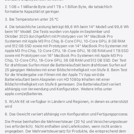
2. 1 GB = 1 Milliarde Byte und 1 TB = 1 Billion Byte, die tatsächlich
formatierte Kapazität ist geringer.
3. Bei Temperaturen unter 25 °C
4. Die tatsächliche Leistung beträgt 69,6 Wh beim 14" Modell und 99,6 Wh
beim 16" Modell. Die Tests wurden von Apple im September und
Oktober 2023 durchgeführt mit Prototypen von 14" MacBook Pro
Systemen mit Apple M3 Pro Chip, 8‑Core CPU, 10‑Core GPU, 8 GB RAM
und 512 GB SSD sowie mit Prototypen von 14" MacBook Pro Systemen mit
Apple M3 Pro Chip, 12‑Core CPU, 18‑Core GPU, 18 GB RAM und 1 TB SSD
sowie mit Prototypen von 16" MacBook Pro Systemen mit Apple M3 Pro
Chip, 12‑Core CPU, 18‑Core GPU, 36 GB RAM und 512 GB SSD. Der Test
für drahtloses Surfen misst die Batterielaufzeit beim drahtlosen Surfen auf
25 gängigen Websites mit einer Bildschirmhelligkeit von Stufe 8. Beim Test
für die Wiedergabe von Filmen mit der Apple TV App wird die
Batterielaufzeit beim Abspielen von HD 1080p Inhalten mit einer
Bildschirmhelligkeit von Stufe 8 gemessen. Die Batterielaufzeit variiert
abhängig von Verwendung und Konfiguration. Weitere Infos unter
apple.com/at/batteries.
5. WLAN 6E ist verfügbar in Ländern und Regionen, in denen es unterstützt
wird
6. Das Gewicht variiert abhängig von Konfiguration und Fertigungsprozess.
Die Preise beinhalten die Mehrwertsteuer (20 %) und Versicherungssteuer
(wo erforderlich). Nicht enthalten sind Lieferkosten, wenn nicht anders
angegeben. Der Mehrwertsteuersatz für Produkte, die entsprechend dem