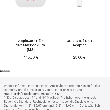
AppleCare+ für
USB‑C auf USB
16" MacBook Pro
Adapter
(M3)
25,00 €
445,00 €
Footer
Fußnoten
Weitere Informationen zu den von Apple übernommenen Kosten für das
Recycling und die Entsorgung von Altbatterien gibt es unter
regulatoryinfo.apple.com/regulation1542
(öffnet
1. Die Displays des 14" und 16" MacBook Pro haben oben gerundete
ein
Ecken. Als Standard-Rechteck gemessen haben die Displays eine
neues
Diagonale von 14,2" (35,97 cm) und 16,2" (41,05 cm). Der tatsächlich
Fenster)
sichtbare Displaybereich ist kleiner.