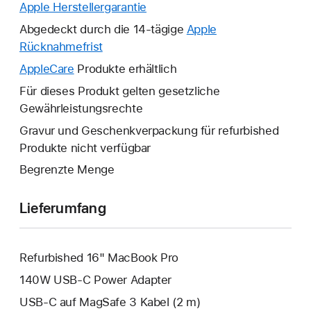
Apple Herstellergarantie
Ein
neues
Abgedeckt durch die 14-tägige
Apple
Fenster
Rücknahmefrist
Ein
wird
neues
AppleCare
Ein
Produkte erhältlich
geöffnet.
Fenster
neues
Für dieses Produkt gelten gesetzliche
wird
Fenster
Gewährleistungsrechte
geöffnet.
wird
Gravur und Geschenkverpackung für refurbished
geöffnet.
Produkte nicht verfügbar
Begrenzte Menge
Lieferumfang
Refurbished 16" MacBook Pro
140W USB‑C Power Adapter
USB‑C auf MagSafe 3 Kabel (2 m)