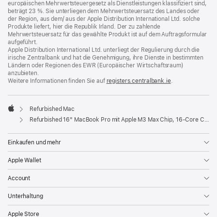
europäischen Mehrwertsteuergesetz als Dienstleistungen klassifiziert sind,
beträgt 23 %. Sie unterliegen dem Mehrwertsteuersatz des Landes oder
der Region, aus dem/ aus der Apple Distribution International Ltd. solche
Produkte liefert, hier die Republik Irland. Der zu zahlende
Mehrwertsteuersatz für das gewählte Produkt ist auf dem Auftragsformular
aufgeführt.
Apple Distribution International Ltd. unterliegt der Regulierung durch die
irische Zentralbank und hat die Genehmigung, ihre Dienste in bestimmten
Ländern oder Regionen des EWR (Europäischer Wirtschaftsraum)
anzubieten.
Weitere Informationen finden Sie auf
registers.centralbank.ie
(Öffnet
.
ein
neues
Fenster)
Refurbished Mac
Apple
Refurbished 16" MacBook Pro mit Apple M3 Max Chip, 16‑Core CPU und 40‑Core GPU - Silber
Einkaufen und mehr
Apple Wallet
Account
Unterhaltung
Apple Store