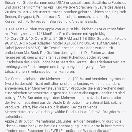
Südafrika, Großbritannien oder USA) eingestellt sind. Zusätzliche Features
und Sprachen kommen im April und weitere Sprachen im Laufe des Jahres.
Zu den im Jahr 2025 unterstützten Sprachen gehören Chinesisch, Englisch
(Indien, Singapur), Französisch, Deutsch, Italienisch, Japanisch,
Koreanisch, Portugiesisch, Spanisch und Vietnamesisch.
8. Die Tests wurden von Apple von August bis Oktober 2024 durchgeführt
mit Prototypen von 14" MacBook Pro Systemen mit Apple M4,
10‑Core CPU, 10‑Core GPU, 24 GB RAM und 1 TB SSD. Getestet mit Apple
96W USB‑C Power Adapter (Modell A2166) und USB‑C auf MagSafe 3
Kabel (Modell A2363). Die Tests für schnelles Aufladen wurden mit
entladenen MacBook Pro Geräten durchgeführt. Die Zeiten wurden
gemessen ab dem Einschalten aus dem Ruhemodus oder ab dem
Erscheinen des Apple Logos beim Start des Geräts. Die Ladedauer variiert
abhängig von Einstellungen und Umgebungsbedingungen. Die
tatsächlichen Ergebnisse können variieren.
Die Preise beinhalten die Mehrwertsteuer (20 %) und Versicherungssteuer
(wo erforderlich). Nicht enthalten sind Lieferkosten, wenn nicht anders
angegeben. Der Mehrwertsteuersatz für Produkte, die entsprechend dem
europäischen Mehrwertsteuergesetz als Dienstleistungen klassifiziert sind,
beträgt 23 %. Sie unterliegen dem Mehrwertsteuersatz des Landes oder
der Region, aus dem/ aus der Apple Distribution International Ltd. solche
Produkte liefert, hier die Republik Irland. Der zu zahlende
Mehrwertsteuersatz für das gewählte Produkt ist auf dem Auftragsformular
aufgeführt.
Apple Distribution International Ltd. unterliegt der Regulierung durch die
irische Zentralbank und hat die Genehmigung, ihre Dienste in bestimmten
Ländern oder Regionen des EWR (Europäischer Wirtschaftsraum)