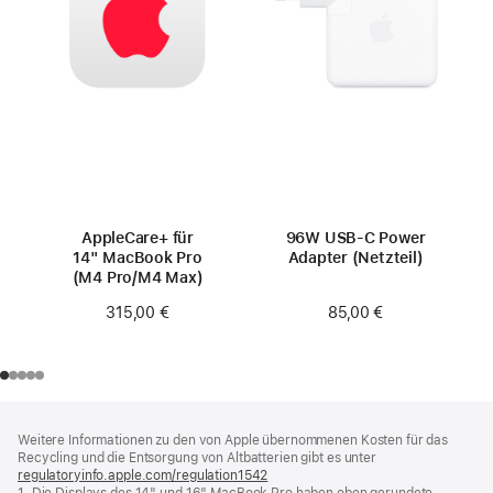
AppleCare+ für
96W USB‑C Power
14" MacBook Pro
Adapter (Netzteil)
(M4 Pro/M4 Max)
85,00 €
315,00 €
Footer
Fußnoten
Weitere Informationen zu den von Apple übernommenen Kosten für das
Recycling und die Entsorgung von Altbatterien gibt es unter
regulatoryinfo.apple.com/regulation1542
(öffnet
1. Die Displays des 14" und 16" MacBook Pro haben oben gerundete
ein