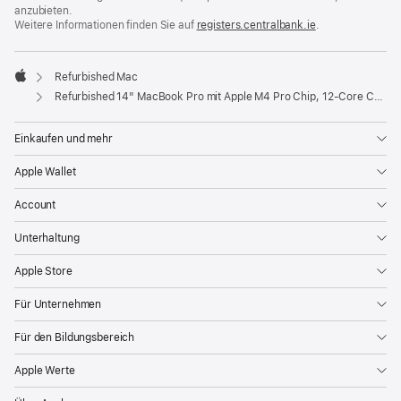
anzubieten.
Weitere Informationen finden Sie auf
registers.centralbank.ie
(Öffnet
.
ein
neues
Fenster)
Refurbished Mac
Apple
Refurbished 14" MacBook Pro mit Apple M4 Pro Chip, 12‑Core CPU und 16‑Core GPU – Silber
Einkaufen und mehr
Apple Wallet
Account
Unterhaltung
Apple Store
Für Unternehmen
Für den Bildungsbereich
Apple Werte