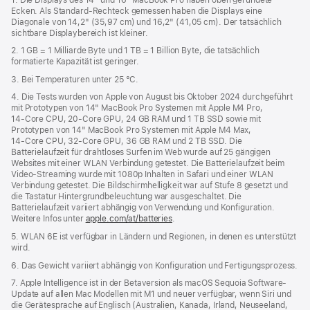
Ecken. Als Standard-Rechteck gemessen haben die Displays eine
neues
Diagonale von 14,2" (35,97 cm) und 16,2" (41,05 cm). Der tatsächlich
Fenster)
sichtbare Displaybereich ist kleiner.
2. 1 GB = 1 Milliarde Byte und 1 TB = 1 Billion Byte, die tatsächlich
formatierte Kapazität ist geringer.
3. Bei Temperaturen unter 25 °C.
4. Die Tests wurden von Apple von August bis Oktober 2024 durchgeführt
mit Prototypen von 14" MacBook Pro Systemen mit Apple M4 Pro,
14‑Core CPU, 20‑Core GPU, 24 GB RAM und 1 TB SSD sowie mit
Prototypen von 14" MacBook Pro Systemen mit Apple M4 Max,
14‑Core CPU, 32‑Core GPU, 36 GB RAM und 2 TB SSD. Die
Batterielaufzeit für drahtloses Surfen im Web wurde auf 25 gängigen
Websites mit einer WLAN Verbindung getestet. Die Batterielaufzeit beim
Video-Streaming wurde mit 1080p Inhalten in Safari und einer WLAN
Verbindung getestet. Die Bildschirmhelligkeit war auf Stufe 8 gesetzt und
die Tastatur Hintergrundbeleuchtung war ausgeschaltet. Die
Batterielaufzeit variiert abhängig von Verwendung und Konfiguration.
Weitere Infos unter
apple.com/at/batteries
.
5. WLAN 6E ist verfügbar in Ländern und Regionen, in denen es unterstützt
wird.
6. Das Gewicht variiert abhängig von Konfiguration und Fertigungsprozess.
7. Apple Intelligence ist in der Betaversion als macOS Sequoia Software-
Update auf allen Mac Modellen mit M1 und neuer verfügbar, wenn Siri und
die Gerätesprache auf Englisch (Australien, Kanada, Irland, Neuseeland,