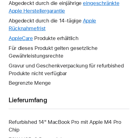
Abgedeckt durch die einjährige
eingeschränkte
Apple Herstellergarantie
Ein
neues
Abgedeckt durch die 14-tägige
Apple
Fenster
Rücknahmefrist
Ein
wird
neues
AppleCare
Ein
Produkte erhältlich
geöffnet.
Fenster
neues
Für dieses Produkt gelten gesetzliche
wird
Fenster
Gewährleistungsrechte
geöffnet.
wird
Gravur und Geschenkverpackung für refurbished
geöffnet.
Produkte nicht verfügbar
Begrenzte Menge
Lieferumfang
Refurbished 14" MacBook Pro mit Apple M4 Pro
Chip