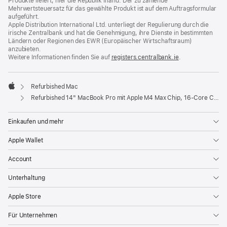
Produkte liefert, hier die Republik Irland. Der zu zahlende
Mehrwertsteuersatz für das gewählte Produkt ist auf dem Auftragsformular
aufgeführt.
Apple Distribution International Ltd. unterliegt der Regulierung durch die
irische Zentralbank und hat die Genehmigung, ihre Dienste in bestimmten
Ländern oder Regionen des EWR (Europäischer Wirtschaftsraum)
anzubieten.
Weitere Informationen finden Sie auf
registers.centralbank.ie
(Öffnet
.
ein
neues
Fenster)
Refurbished Mac
Apple
Refurbished 14" MacBook Pro mit Apple M4 Max Chip, 16‑Core CPU und 40‑Core GPU, Display mit Nanotextur – Space Schwarz
Einkaufen und mehr
Apple Wallet
Account
Unterhaltung
Apple Store
Für Unternehmen