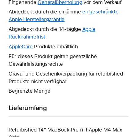
Eingehende
Generalüberholung
vor dem Verkauf
Abgedeckt durch die einjährige
eingeschränkte
Apple Herstellergarantie
Ein
neues
Abgedeckt durch die 14-tägige
Apple
Fenster
Rücknahmefrist
Ein
wird
neues
AppleCare
Ein
Produkte erhältlich
geöffnet.
Fenster
neues
Für dieses Produkt gelten gesetzliche
wird
Fenster
Gewährleistungsrechte
geöffnet.
wird
Gravur und Geschenkverpackung für refurbished
geöffnet.
Produkte nicht verfügbar
Begrenzte Menge
Lieferumfang
Refurbished 14" MacBook Pro mit Apple M4 Max