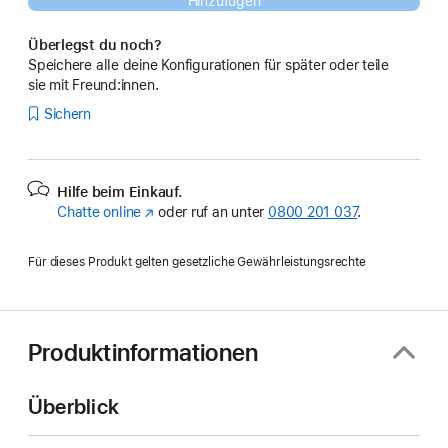
Hinzufügen
Überlegst du noch?
Speichere alle deine Konfigurationen für später oder teile
sie mit Freund:innen.
Sichern
Hilfe beim Einkauf.
Chatte online
(Öffnet
oder ruf an unter
0800 201 037
.
ein
neues
Für dieses Produkt gelten gesetzliche Gewährleistungsrechte
Fenster)
Produktinformationen
Überblick