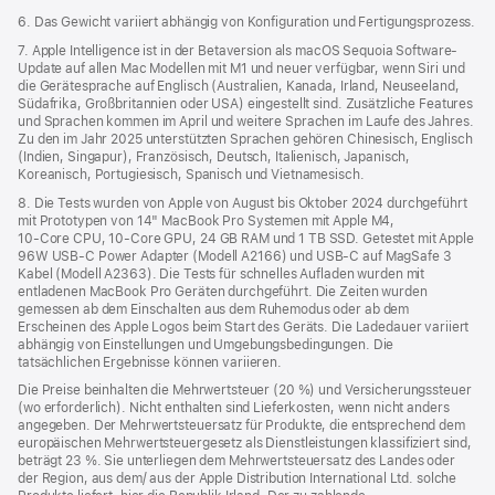
6. Das Gewicht variiert abhängig von Konfiguration und Fertigungsprozess.
7. Apple Intelligence ist in der Betaversion als macOS Sequoia Software-
Update auf allen Mac Modellen mit M1 und neuer verfügbar, wenn Siri und
die Gerätesprache auf Englisch (Australien, Kanada, Irland, Neuseeland,
Südafrika, Großbritannien oder USA) eingestellt sind. Zusätzliche Features
und Sprachen kommen im April und weitere Sprachen im Laufe des Jahres.
Zu den im Jahr 2025 unterstützten Sprachen gehören Chinesisch, Englisch
(Indien, Singapur), Französisch, Deutsch, Italienisch, Japanisch,
Koreanisch, Portugiesisch, Spanisch und Vietnamesisch.
8. Die Tests wurden von Apple von August bis Oktober 2024 durchgeführt
mit Prototypen von 14" MacBook Pro Systemen mit Apple M4,
10‑Core CPU, 10‑Core GPU, 24 GB RAM und 1 TB SSD. Getestet mit Apple
96W USB‑C Power Adapter (Modell A2166) und USB‑C auf MagSafe 3
Kabel (Modell A2363). Die Tests für schnelles Aufladen wurden mit
entladenen MacBook Pro Geräten durchgeführt. Die Zeiten wurden
gemessen ab dem Einschalten aus dem Ruhemodus oder ab dem
Erscheinen des Apple Logos beim Start des Geräts. Die Ladedauer variiert
abhängig von Einstellungen und Umgebungsbedingungen. Die
tatsächlichen Ergebnisse können variieren.
Die Preise beinhalten die Mehrwertsteuer (20 %) und Versicherungssteuer
(wo erforderlich). Nicht enthalten sind Lieferkosten, wenn nicht anders
angegeben. Der Mehrwertsteuersatz für Produkte, die entsprechend dem
europäischen Mehrwertsteuergesetz als Dienstleistungen klassifiziert sind,
beträgt 23 %. Sie unterliegen dem Mehrwertsteuersatz des Landes oder
der Region, aus dem/ aus der Apple Distribution International Ltd. solche