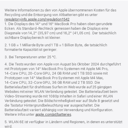
Footer
Fußnoten
Weitere Informationen zu den von Apple übernommenen Kosten für das
Recycling und die Entsorgung von Altbatterien gibt es unter
regulatoryinfo.apple.com/regulation1542
(öffnet
1. Die Displays des 14" und 16" MacBook Pro haben oben gerundete
ein
Ecken. Als Standard-Rechteck gemessen haben die Displays eine
neues
Diagonale von 14,2" (35,97 cm) und 16,2" (41,05 cm). Der tatsächlich
Fenster)
sichtbare Displaybereich ist kleiner.
2. 1 GB = 1 Milliarde Byte und 1 TB = 1 Billion Byte, die tatsächlich
formatierte Kapazität ist geringer.
3. Bei Temperaturen unter 25 °C.
4. Die Tests wurden von Apple von August bis Oktober 2024 durchgeführt
mit Prototypen von 14" MacBook Pro Systemen mit Apple M4 Pro,
14‑Core CPU, 20‑Core GPU, 24 GB RAM und 1 TB SSD sowie mit
Prototypen von 14" MacBook Pro Systemen mit Apple M4 Max,
14‑Core CPU, 32‑Core GPU, 36 GB RAM und 2 TB SSD. Die
Batterielaufzeit für drahtloses Surfen im Web wurde auf 25 gängigen
Websites mit einer WLAN Verbindung getestet. Die Batterielaufzeit beim
Video-Streaming wurde mit 1080p Inhalten in Safari und einer WLAN
Verbindung getestet. Die Bildschirmhelligkeit war auf Stufe 8 gesetzt und
die Tastatur Hintergrundbeleuchtung war ausgeschaltet. Die
Batterielaufzeit variiert abhängig von Verwendung und Konfiguration.
Weitere Infos unter
apple.com/at/batteries
.
5. WLAN 6E ist verfügbar in Ländern und Regionen, in denen es unterstützt
wird.