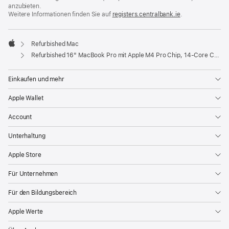
anzubieten.
Weitere Informationen finden Sie auf
registers.centralbank.ie
(Öffnet
.
ein
neues
Fenster)
Refurbished Mac
Apple
Refurbished 16" MacBook Pro mit Apple M4 Pro Chip, 14‑Core CPU und 20‑Core GPU - Silber
Einkaufen und mehr
Apple Wallet
Account
Unterhaltung
Apple Store
Für Unternehmen
Für den Bildungsbereich
Apple Werte