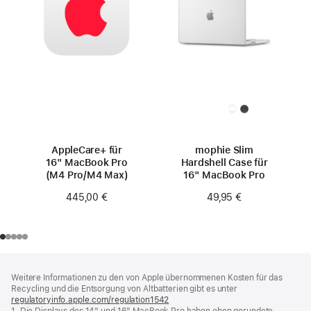
AppleCare+ für
mophie Slim
16" MacBook Pro
Hardshell Case für
(M4 Pro/M4 Max)
16" MacBook Pro
445,00 €
49,95 €
Footer
Fußnoten
Weitere Informationen zu den von Apple übernommenen Kosten für das
Recycling und die Entsorgung von Altbatterien gibt es unter
regulatoryinfo.apple.com/regulation1542
(öffnet
1. Die Displays des 14" und 16" MacBook Pro haben oben gerundete
ein