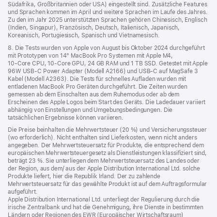
Südafrika, Großbritannien oder USA) eingestellt sind. Zusätzliche Features
und Sprachen kommen im April und weitere Sprachen im Laufe des Jahres.
Zu den im Jahr 2025 unterstützten Sprachen gehören Chinesisch, Englisch
(Indien, Singapur), Französisch, Deutsch, Italienisch, Japanisch,
Koreanisch, Portugiesisch, Spanisch und Vietnamesisch.
8. Die Tests wurden von Apple von August bis Oktober 2024 durchgeführt
mit Prototypen von 14" MacBook Pro Systemen mit Apple M4,
10‑Core CPU, 10‑Core GPU, 24 GB RAM und 1 TB SSD. Getestet mit Apple
96W USB‑C Power Adapter (Modell A2166) und USB‑C auf MagSafe 3
Kabel (Modell A2363). Die Tests für schnelles Aufladen wurden mit
entladenen MacBook Pro Geräten durchgeführt. Die Zeiten wurden
gemessen ab dem Einschalten aus dem Ruhemodus oder ab dem
Erscheinen des Apple Logos beim Start des Geräts. Die Ladedauer variiert
abhängig von Einstellungen und Umgebungsbedingungen. Die
tatsächlichen Ergebnisse können variieren.
Die Preise beinhalten die Mehrwertsteuer (20 %) und Versicherungssteuer
(wo erforderlich). Nicht enthalten sind Lieferkosten, wenn nicht anders
angegeben. Der Mehrwertsteuersatz für Produkte, die entsprechend dem
europäischen Mehrwertsteuergesetz als Dienstleistungen klassifiziert sind,
beträgt 23 %. Sie unterliegen dem Mehrwertsteuersatz des Landes oder
der Region, aus dem/ aus der Apple Distribution International Ltd. solche
Produkte liefert, hier die Republik Irland. Der zu zahlende
Mehrwertsteuersatz für das gewählte Produkt ist auf dem Auftragsformular
aufgeführt.
Apple Distribution International Ltd. unterliegt der Regulierung durch die
irische Zentralbank und hat die Genehmigung, ihre Dienste in bestimmten
Ländern oder Regionen des EWR (Europäischer Wirtschaftsraum)