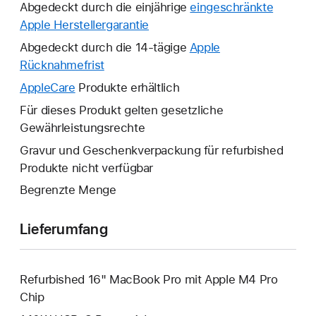
Abgedeckt durch die einjährige
eingeschränkte
Apple Herstellergarantie
Ein
neues
Abgedeckt durch die 14-tägige
Apple
Fenster
Rücknahmefrist
Ein
wird
neues
AppleCare
Ein
Produkte erhältlich
geöffnet.
Fenster
neues
Für dieses Produkt gelten gesetzliche
wird
Fenster
Gewährleistungsrechte
geöffnet.
wird
Gravur und Geschenkverpackung für refurbished
geöffnet.
Produkte nicht verfügbar
Begrenzte Menge
Lieferumfang
Refurbished 16" MacBook Pro mit Apple M4 Pro
Chip