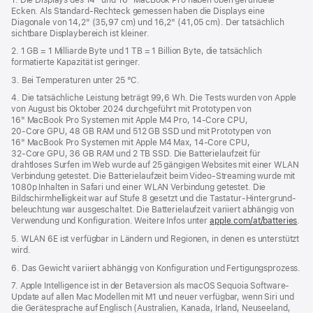
Ecken. Als Standard-Rechteck gemessen haben die Displays eine
neues
Diagonale von 14,2" (35,97 cm) und 16,2" (41,05 cm). Der tatsächlich
Fenster)
sichtbare Displaybereich ist kleiner.
2. 1 GB = 1 Milliarde Byte und 1 TB = 1 Billion Byte, die tatsächlich
formatierte Kapazität ist geringer.
3. Bei Temperaturen unter 25 °C.
4. Die tatsächliche Leistung beträgt 99,6 Wh. Die Tests wurden von Apple
von August bis Oktober 2024 durchgeführt mit Prototypen von
16" MacBook Pro Systemen mit Apple M4 Pro, 14‑Core CPU,
20‑Core GPU, 48 GB RAM und 512 GB SSD und mit Prototypen von
16" MacBook Pro Systemen mit Apple M4 Max, 14‑Core CPU,
32‑Core GPU, 36 GB RAM und 2 TB SSD. Die Batterielaufzeit für
drahtloses Surfen im Web wurde auf 25 gängigen Websites mit einer WLAN
Verbindung getestet. Die Batterielaufzeit beim Video-Streaming wurde mit
1080p Inhalten in Safari und einer WLAN Verbindung getestet. Die
Bildschirm­helligkeit war auf Stufe 8 gesetzt und die Tastatur-Hintergrund­
beleuchtung war ausgeschaltet. Die Batterielaufzeit variiert abhängig von
Verwendung und Konfiguration. Weitere Infos unter
apple.com/at/batteries
.
5. WLAN 6E ist verfügbar in Ländern und Regionen, in denen es unterstützt
wird.
6. Das Gewicht variiert abhängig von Konfiguration und Fertigungsprozess.
7. Apple Intelligence ist in der Betaversion als macOS Sequoia Software-
Update auf allen Mac Modellen mit M1 und neuer verfügbar, wenn Siri und
die Gerätesprache auf Englisch (Australien, Kanada, Irland, Neuseeland,