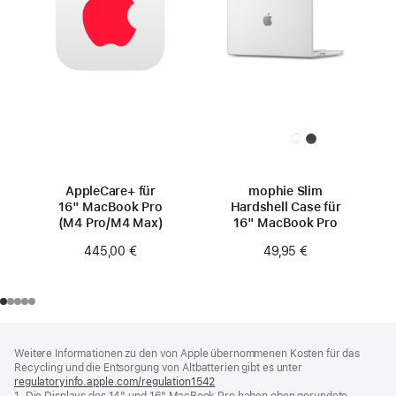
AppleCare+ für
mophie Slim
16" MacBook Pro
Hardshell Case für
(M4 Pro/M4 Max)
16" MacBook Pro
445,00 €
49,95 €
Footer
Fußnoten
Weitere Informationen zu den von Apple übernommenen Kosten für das
Recycling und die Entsorgung von Altbatterien gibt es unter
regulatoryinfo.apple.com/regulation1542
(öffnet
1. Die Displays des 14" und 16" MacBook Pro haben oben gerundete
ein