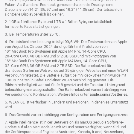
Ecken. Als Standard-Rechteck gemessen haben die Displays eine
neues
Diagonale von 14,2" (35,97 cm) und 16,2" (41,05 cm). Der tatsächlich
Fenster)
sichtbare Displaybereich ist kleiner.
2. 1 GB = 1 Milliarde Byte und 1 TB = 1 Billion Byte, die tatsächlich
formatierte Kapazität ist geringer.
3. Bei Temperaturen unter 25 °C.
4. Die tatsächliche Leistung beträgt 99,6 Wh. Die Tests wurden von Apple
von August bis Oktober 2024 durchgeführt mit Prototypen von
16" MacBook Pro Systemen mit Apple M4 Pro, 14‑Core CPU,
20‑Core GPU, 48 GB RAM und 512 GB SSD und mit Prototypen von
16" MacBook Pro Systemen mit Apple M4 Max, 14‑Core CPU,
32‑Core GPU, 36 GB RAM und 2 TB SSD. Die Batterielaufzeit für
drahtloses Surfen im Web wurde auf 25 gängigen Websites mit einer WLAN
Verbindung getestet. Die Batterielaufzeit beim Video-Streaming wurde mit
1080p Inhalten in Safari und einer WLAN Verbindung getestet. Die
Bildschirm­helligkeit war auf Stufe 8 gesetzt und die Tastatur-Hintergrund­
beleuchtung war ausgeschaltet. Die Batterielaufzeit variiert abhängig von
Verwendung und Konfiguration. Weitere Infos unter
apple.com/at/batteries
.
5. WLAN 6E ist verfügbar in Ländern und Regionen, in denen es unterstützt
wird.
6. Das Gewicht variiert abhängig von Konfiguration und Fertigungsprozess.
7. Apple Intelligence ist in der Betaversion als macOS Sequoia Software-
Update auf allen Mac Modellen mit M1 und neuer verfügbar, wenn Siri und
die Gerätesprache auf Englisch (Australien, Kanada, Irland, Neuseeland,