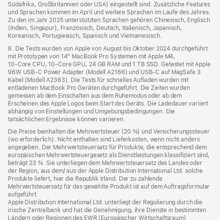
Südafrika, Großbritannien oder USA) eingestellt sind. Zusätzliche Features
und Sprachen kommen im April und weitere Sprachen im Laufe des Jahres.
Zu den im Jahr 2025 unterstützten Sprachen gehören Chinesisch, Englisch
(Indien, Singapur), Französisch, Deutsch, Italienisch, Japanisch,
Koreanisch, Portugiesisch, Spanisch und Vietnamesisch.
8. Die Tests wurden von Apple von August bis Oktober 2024 durchgeführt
mit Prototypen von 14" MacBook Pro Systemen mit Apple M4,
10‑Core CPU, 10‑Core GPU, 24 GB RAM und 1 TB SSD. Getestet mit Apple
96W USB‑C Power Adapter (Modell A2166) und USB‑C auf MagSafe 3
Kabel (Modell A2363). Die Tests für schnelles Aufladen wurden mit
entladenen MacBook Pro Geräten durchgeführt. Die Zeiten wurden
gemessen ab dem Einschalten aus dem Ruhemodus oder ab dem
Erscheinen des Apple Logos beim Start des Geräts. Die Ladedauer variiert
abhängig von Einstellungen und Umgebungsbedingungen. Die
tatsächlichen Ergebnisse können variieren.
Die Preise beinhalten die Mehrwertsteuer (20 %) und Versicherungssteuer
(wo erforderlich). Nicht enthalten sind Lieferkosten, wenn nicht anders
angegeben. Der Mehrwertsteuersatz für Produkte, die entsprechend dem
europäischen Mehrwertsteuergesetz als Dienstleistungen klassifiziert sind,
beträgt 23 %. Sie unterliegen dem Mehrwertsteuersatz des Landes oder
der Region, aus dem/ aus der Apple Distribution International Ltd. solche
Produkte liefert, hier die Republik Irland. Der zu zahlende
Mehrwertsteuersatz für das gewählte Produkt ist auf dem Auftragsformular
aufgeführt.
Apple Distribution International Ltd. unterliegt der Regulierung durch die
irische Zentralbank und hat die Genehmigung, ihre Dienste in bestimmten
Ländern oder Regionen des EWR (Europäischer Wirtschaftsraum)