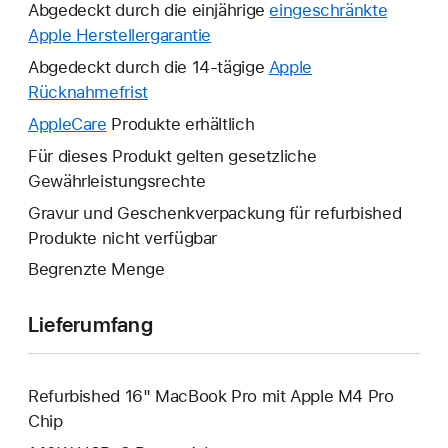
Abgedeckt durch die einjährige
eingeschränkte
Apple Herstellergarantie
Ein
neues
Abgedeckt durch die 14-tägige
Apple
Fenster
Rücknahmefrist
Ein
wird
neues
AppleCare
Ein
Produkte erhältlich
geöffnet.
Fenster
neues
Für dieses Produkt gelten gesetzliche
wird
Fenster
Gewährleistungsrechte
geöffnet.
wird
Gravur und Geschenkverpackung für refurbished
geöffnet.
Produkte nicht verfügbar
Begrenzte Menge
Lieferumfang
Refurbished 16" MacBook Pro mit Apple M4 Pro
Chip