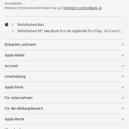
anzubieten.
Weitere Informationen finden Sie auf
registers.centralbank.ie
(Öffnet
.
ein
neues
Fenster)
Refurbished Mac
Apple
Refurbished 16" MacBook Pro mit Apple M4 Pro Chip, 14‑Core CPU und 20‑Core GPU - Silber
Einkaufen und mehr
Apple Wallet
Account
Unterhaltung
Apple Store
Für Unternehmen
Für den Bildungsbereich
Apple Werte