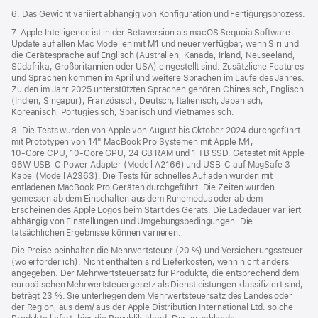
6. Das Gewicht variiert abhängig von Konfiguration und Fertigungsprozess.
7. Apple Intelligence ist in der Betaversion als macOS Sequoia Software-
Update auf allen Mac Modellen mit M1 und neuer verfügbar, wenn Siri und
die Gerätesprache auf Englisch (Australien, Kanada, Irland, Neuseeland,
Südafrika, Großbritannien oder USA) eingestellt sind. Zusätzliche Features
und Sprachen kommen im April und weitere Sprachen im Laufe des Jahres.
Zu den im Jahr 2025 unterstützten Sprachen gehören Chinesisch, Englisch
(Indien, Singapur), Französisch, Deutsch, Italienisch, Japanisch,
Koreanisch, Portugiesisch, Spanisch und Vietnamesisch.
8. Die Tests wurden von Apple von August bis Oktober 2024 durchgeführt
mit Prototypen von 14" MacBook Pro Systemen mit Apple M4,
10‑Core CPU, 10‑Core GPU, 24 GB RAM und 1 TB SSD. Getestet mit Apple
96W USB‑C Power Adapter (Modell A2166) und USB‑C auf MagSafe 3
Kabel (Modell A2363). Die Tests für schnelles Aufladen wurden mit
entladenen MacBook Pro Geräten durchgeführt. Die Zeiten wurden
gemessen ab dem Einschalten aus dem Ruhemodus oder ab dem
Erscheinen des Apple Logos beim Start des Geräts. Die Ladedauer variiert
abhängig von Einstellungen und Umgebungsbedingungen. Die
tatsächlichen Ergebnisse können variieren.
Die Preise beinhalten die Mehrwertsteuer (20 %) und Versicherungssteuer
(wo erforderlich). Nicht enthalten sind Lieferkosten, wenn nicht anders
angegeben. Der Mehrwertsteuersatz für Produkte, die entsprechend dem
europäischen Mehrwertsteuergesetz als Dienstleistungen klassifiziert sind,
beträgt 23 %. Sie unterliegen dem Mehrwertsteuersatz des Landes oder
der Region, aus dem/ aus der Apple Distribution International Ltd. solche