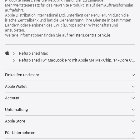
Produkte liefert, hier die Republik Irland. Der zu zahlende
Mehrwertsteuersatz für das gewählte Produkt ist auf dem Auftragsformular
aufgeführt.
Apple Distribution International Ltd. unterliegt der Regulierung durch die
irische Zentralbank und hat die Genehmigung, ihre Dienste in bestimmten
Ländern oder Regionen des EWR (Europäischer Wirtschaftsraum)
anzubieten.
Weitere Informationen finden Sie auf
registers.centralbank.ie
(Öffnet
.
ein
neues
Fenster)
Refurbished Mac
Apple
Refurbished 16" MacBook Pro mit Apple M4 Max Chip, 14‑Core CPU und 32‑Core GPU, Display mit Nanotextur - Space Schwarz
Einkaufen und mehr
Apple Wallet
Account
Unterhaltung
Apple Store
Für Unternehmen