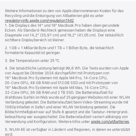
Footer
Fußnoten
Weitere Informationen zu den von Apple übernommenen Kosten für das
Recycling und die Entsorgung von Altbatterien gibt es unter
regulatoryinfo.apple.com/regulation1542
(öffnet
1. Die Displays des 14" und 16" MacBook Pro haben oben gerundete
ein
Ecken. Als Standard-Rechteck gemessen haben die Displays eine
neues
Diagonale von 14,2" (35,97 cm) und 16,2" (41,05 cm). Der tatsächlich
Fenster)
sichtbare Displaybereich ist kleiner.
2. 1 GB = 1 Milliarde Byte und 1 TB = 1 Billion Byte, die tatsächlich
formatierte Kapazität ist geringer.
3. Bei Temperaturen unter 25 °C.
4. Die tatsächliche Leistung beträgt 99,6 Wh. Die Tests wurden von Apple
von August bis Oktober 2024 durchgeführt mit Prototypen von
16" MacBook Pro Systemen mit Apple M4 Pro, 14‑Core CPU,
20‑Core GPU, 48 GB RAM und 512 GB SSD und mit Prototypen von
16" MacBook Pro Systemen mit Apple M4 Max, 14‑Core CPU,
32‑Core GPU, 36 GB RAM und 2 TB SSD. Die Batterielaufzeit für
drahtloses Surfen im Web wurde auf 25 gängigen Websites mit einer WLAN
Verbindung getestet. Die Batterielaufzeit beim Video-Streaming wurde mit
1080p Inhalten in Safari und einer WLAN Verbindung getestet. Die
Bildschirm­helligkeit war auf Stufe 8 gesetzt und die Tastatur-Hintergrund­
beleuchtung war ausgeschaltet. Die Batterielaufzeit variiert abhängig von
Verwendung und Konfiguration. Weitere Infos unter
apple.com/at/batteries
.
5. WLAN 6E ist verfügbar in Ländern und Regionen, in denen es unterstützt
wird.