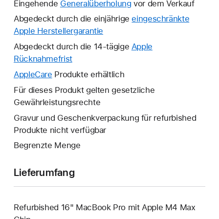
Eingehende
Generalüberholung
vor dem Verkauf
Abgedeckt durch die einjährige
eingeschränkte
Apple Herstellergarantie
Ein
neues
Abgedeckt durch die 14-tägige
Apple
Fenster
Rücknahmefrist
Ein
wird
neues
AppleCare
Ein
Produkte erhältlich
geöffnet.
Fenster
neues
Für dieses Produkt gelten gesetzliche
wird
Fenster
Gewährleistungsrechte
geöffnet.
wird
Gravur und Geschenkverpackung für refurbished
geöffnet.
Produkte nicht verfügbar
Begrenzte Menge
Lieferumfang
Refurbished 16" MacBook Pro mit Apple M4 Max