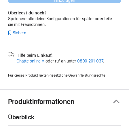
Hinzufügen
Überlegst du noch?
Speichere alle deine Konfigurationen für später oder teile
sie mit Freund:innen.
Sichern
Hilfe beim Einkauf.
Chatte online
(Öffnet
oder ruf an unter
0800 201 037
.
ein
neues
Für dieses Produkt gelten gesetzliche Gewährleistungsrechte
Fenster)
Produktinformationen
Überblick