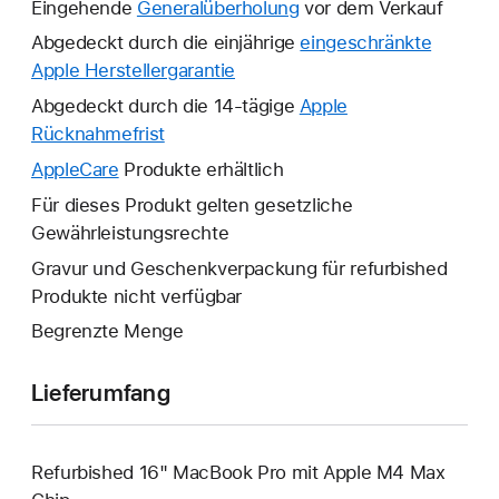
Eingehende
Generalüberholung
vor dem Verkauf
Abgedeckt durch die einjährige
eingeschränkte
Apple Herstellergarantie
Ein
neues
Abgedeckt durch die 14-tägige
Apple
Fenster
Rücknahmefrist
Ein
wird
neues
AppleCare
Ein
Produkte erhältlich
geöffnet.
Fenster
neues
Für dieses Produkt gelten gesetzliche
wird
Fenster
Gewährleistungsrechte
geöffnet.
wird
Gravur und Geschenkverpackung für refurbished
geöffnet.
Produkte nicht verfügbar
Begrenzte Menge
Lieferumfang
Refurbished 16" MacBook Pro mit Apple M4 Max