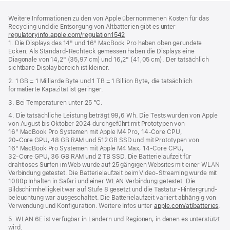
Footer
Fußnoten
Weitere Informationen zu den von Apple übernommenen Kosten für das
Recycling und die Entsorgung von Altbatterien gibt es unter
regulatoryinfo.apple.com/regulation1542
(öffnet
1. Die Displays des 14" und 16" MacBook Pro haben oben gerundete
ein
Ecken. Als Standard-Rechteck gemessen haben die Displays eine
neues
Diagonale von 14,2" (35,97 cm) und 16,2" (41,05 cm). Der tatsächlich
Fenster)
sichtbare Displaybereich ist kleiner.
2. 1 GB = 1 Milliarde Byte und 1 TB = 1 Billion Byte, die tatsächlich
formatierte Kapazität ist geringer.
3. Bei Temperaturen unter 25 °C.
4. Die tatsächliche Leistung beträgt 99,6 Wh. Die Tests wurden von Apple
von August bis Oktober 2024 durchgeführt mit Prototypen von
16" MacBook Pro Systemen mit Apple M4 Pro, 14‑Core CPU,
20‑Core GPU, 48 GB RAM und 512 GB SSD und mit Prototypen von
16" MacBook Pro Systemen mit Apple M4 Max, 14‑Core CPU,
32‑Core GPU, 36 GB RAM und 2 TB SSD. Die Batterielaufzeit für
drahtloses Surfen im Web wurde auf 25 gängigen Websites mit einer WLAN
Verbindung getestet. Die Batterielaufzeit beim Video-Streaming wurde mit
1080p Inhalten in Safari und einer WLAN Verbindung getestet. Die
Bildschirm­helligkeit war auf Stufe 8 gesetzt und die Tastatur-Hintergrund­
beleuchtung war ausgeschaltet. Die Batterielaufzeit variiert abhängig von
Verwendung und Konfiguration. Weitere Infos unter
apple.com/at/batteries
.
5. WLAN 6E ist verfügbar in Ländern und Regionen, in denen es unterstützt
wird.