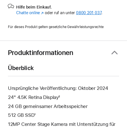
Hilfe beim Einkauf.
Chatte online
(Öffnet
oder ruf an unter
0800 201 037
.
ein
neues
Für dieses Produkt gelten gesetzliche Gewährleistungsrechte
Fenster)
Produktinformationen
Überblick
Ursprüngliche Veröffentlichung: Oktober 2024
24" 4.5K Retina Display²
24 GB gemeinsamer Arbeitsspeicher
512 GB SSD¹
12MP Center Stage Kamera mit Unterstützung für