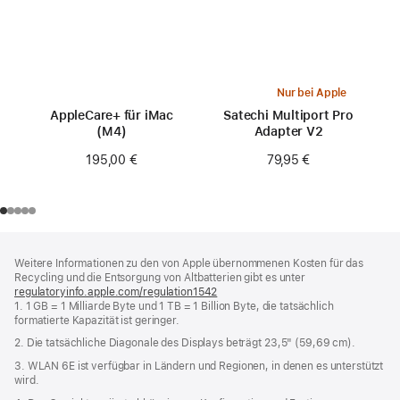
Nur bei Apple
AppleCare+ für iMac
Satechi Multiport Pro
(M4)
Adapter V2
195,00 €
79,95 €
Footer
Fußnoten
Weitere Informationen zu den von Apple übernommenen Kosten für das
Recycling und die Entsorgung von Altbatterien gibt es unter
regulatoryinfo.apple.com/regulation1542
(öffnet
1. 1 GB = 1 Milliarde Byte und 1 TB = 1 Billion Byte, die tatsächlich
ein
formatierte Kapazität ist geringer.
neues
Fenster)
2. Die tatsächliche Diagonale des Displays beträgt 23,5" (59,69 cm).
3. WLAN 6E ist verfügbar in Ländern und Regionen, in denen es unterstützt
wird.