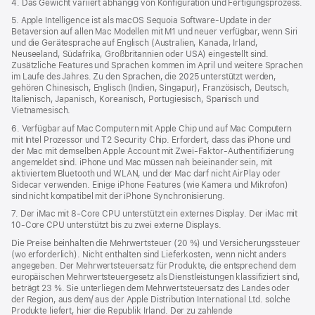
4. Das Gewicht variiert abhängig von Konfiguration und Fertigungsprozess.
5. Apple Intelligence ist als macOS Sequoia Software-Update in der
Betaversion auf allen Mac Modellen mit M1 und neuer verfügbar, wenn Siri
und die Gerätesprache auf Englisch (Australien, Kanada, Irland,
Neuseeland, Südafrika, Großbritannien oder USA) eingestellt sind.
Zusätzliche Features und Sprachen kommen im April und weitere Sprachen
im Laufe des Jahres. Zu den Sprachen, die 2025 unterstützt werden,
gehören Chinesisch, Englisch (Indien, Singapur), Französisch, Deutsch,
Italienisch, Japanisch, Koreanisch, Portugiesisch, Spanisch und
Vietnamesisch.
6. Verfügbar auf Mac Computern mit Apple Chip und auf Mac Computern
mit Intel Prozessor und T2 Security Chip. Erfordert, dass das iPhone und
der Mac mit demselben Apple Account mit Zwei-Faktor-Authentifizierung
angemeldet sind. iPhone und Mac müssen nah beieinander sein, mit
aktiviertem Bluetooth und WLAN, und der Mac darf nicht AirPlay oder
Sidecar verwenden. Einige iPhone Features (wie Kamera und Mikrofon)
sind nicht kompatibel mit der iPhone Synchronisierung.
7. Der iMac mit 8‑Core CPU unterstützt ein externes Display. Der iMac mit
10‑Core CPU unterstützt bis zu zwei externe Displays.
Die Preise beinhalten die Mehrwertsteuer (20 %) und Versicherungssteuer
(wo erforderlich). Nicht enthalten sind Lieferkosten, wenn nicht anders
angegeben. Der Mehrwertsteuersatz für Produkte, die entsprechend dem
europäischen Mehrwertsteuergesetz als Dienstleistungen klassifiziert sind,
beträgt 23 %. Sie unterliegen dem Mehrwertsteuersatz des Landes oder
der Region, aus dem/ aus der Apple Distribution International Ltd. solche
Produkte liefert, hier die Republik Irland. Der zu zahlende