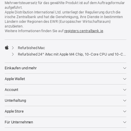
Mehrwertsteuersatz für das gewählte Produkt ist auf dem Auftragsformular
aufgeführt.
Apple Distribution International Ltd. unterliegt der Regulierung durch die
irische Zentralbank und hat die Genehmigung, ihre Dienste in bestimmten
Ländern oder Regionen des EWR (Europäischer Wirtschaftsraum)
anzubieten.
Weitere Informationen finden Sie auf
registers.centralbank.ie
(Öffnet
.
ein
neues
Fenster)
Refurbished Mac
Apple
Refurbished 24" iMac mit Apple M4 Chip, 10‑Core CPU und 10‑Core GPU, Gigabit Ethernet, Nanotexturglas - Blau
Einkaufen und mehr
Apple Wallet
Account
Unterhaltung
Apple Store
Für Unternehmen