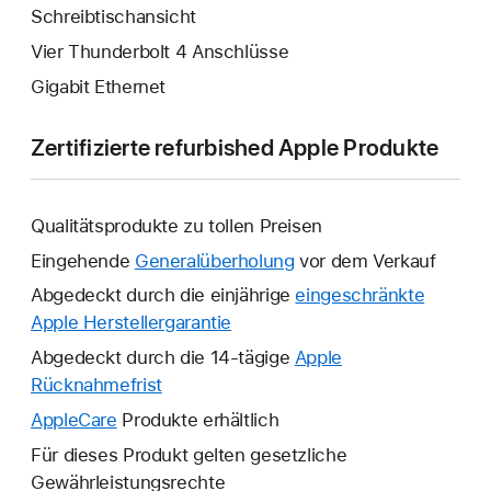
Schreibtischansicht
Vier Thunderbolt 4 Anschlüsse
Gigabit Ethernet
Zertifizierte refurbished Apple Produkte
Qualitätsprodukte zu tollen Preisen
Eingehende
Generalüberholung
vor dem Verkauf
Abgedeckt durch die einjährige
eingeschränkte
Apple Herstellergarantie
Ein
neues
Abgedeckt durch die 14-tägige
Apple
Fenster
Rücknahmefrist
Ein
wird
neues
AppleCare
Ein
Produkte erhältlich
geöffnet.
Fenster
neues
Für dieses Produkt gelten gesetzliche
wird
Fenster
Gewährleistungsrechte