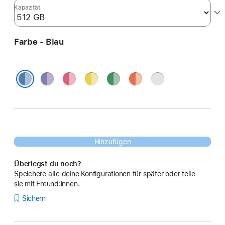
Kapazität
Farbe - Blau
Violett
Pink
Gelb
Grün
Orange
Silber
Blau
Hinzufügen
Überlegst du noch?
Speichere alle deine Konfigurationen für später oder teile
sie mit Freund:innen.
Sichern