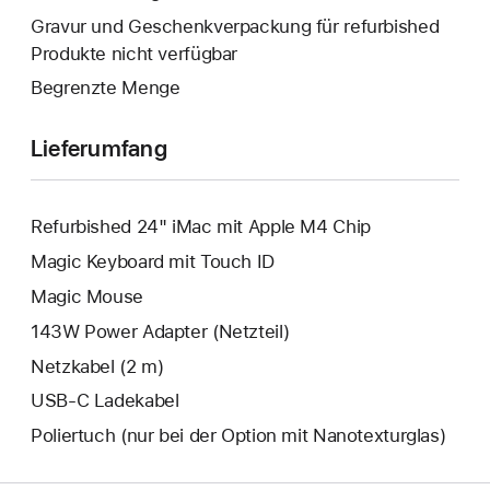
geöffnet.
wird
Gravur und Geschenkverpackung für refurbished
geöffnet.
Produkte nicht verfügbar
Begrenzte Menge
Lieferumfang
Refurbished 24" iMac mit Apple M4 Chip
Magic Keyboard mit Touch ID
Magic Mouse
143W Power Adapter (Netzteil)
Netzkabel (2 m)
USB‑C Ladekabel
Poliertuch (nur bei der Option mit Nanotextur­glas)