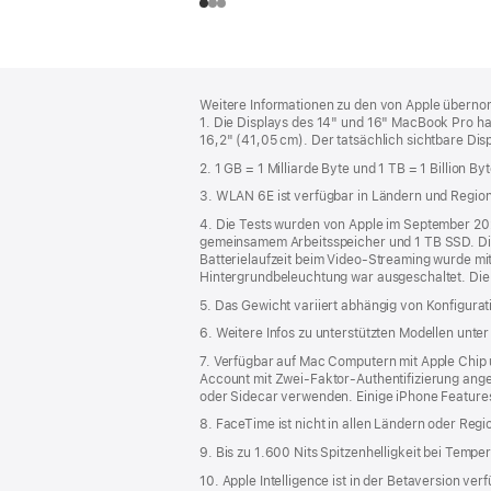
Footer
Fußnoten
Weitere Informationen zu den von Apple übernom
1. Die Displays des 14" und 16" MacBook Pro h
16,2" (41,05 cm). Der tatsächlich sichtbare Disp
2. 1 GB = 1 Milliarde Byte und 1 TB = 1 Billion Byt
3. WLAN 6E ist verfügbar in Ländern und Regione
4. Die Tests wurden von Apple im September 2
gemeinsamem Arbeitsspeicher und 1 TB SSD. Die 
Batterielaufzeit beim Video-Streaming wurde mit 
Hintergrund­beleuchtung war ausgeschaltet. Die 
5. Das Gewicht variiert abhängig von Konfigura
6. Weitere Infos zu unterstützten Modellen unte
7. Verfügbar auf Mac Computern mit Apple Chip 
Account mit Zwei-Faktor-Authentifizierung ange
oder Sidecar verwenden. Einige iPhone Features
8. FaceTime ist nicht in allen Ländern oder Reg
9. Bis zu 1.600 Nits Spitzenhelligkeit bei Tempe
10. Apple Intelligence ist in der Betaversion ve