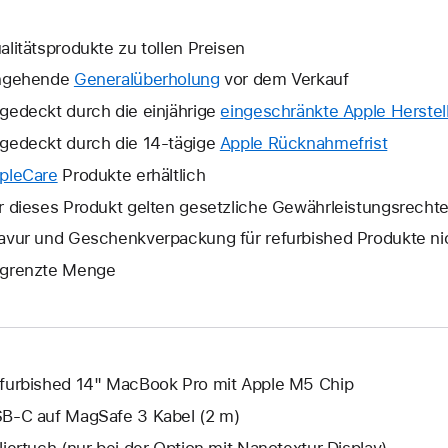
alitätsprodukte zu tollen Preisen
ngehende
Generalüberholung
vor dem Verkauf
gedeckt durch die einjährige
eingeschränkte Apple Herstell
gedeckt durch die 14-tägige
Apple Rücknahmefrist
Ein
neues
pleCare
Ein
Produkte erhältlich
Fenster
neues
r dieses Produkt gelten gesetzliche Gewährleistungsrecht
wird
Fenster
avur und Geschenkverpackung für refurbished Produkte ni
geöffne
wird
grenzte Menge
geöffnet.
furbished 14" MacBook Pro mit Apple M5 Chip
B‑C auf MagSafe 3 Kabel (2 m)
liertuch (nur bei der Option mit Nanotextur Display)