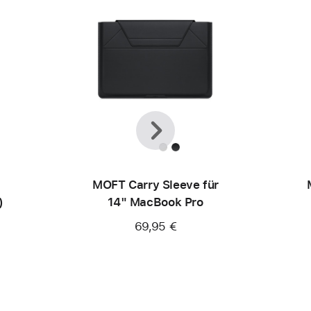
Zurück
Weiter
MOFT Carry Sleeve für
)
14" MacBook Pro
69,95 €