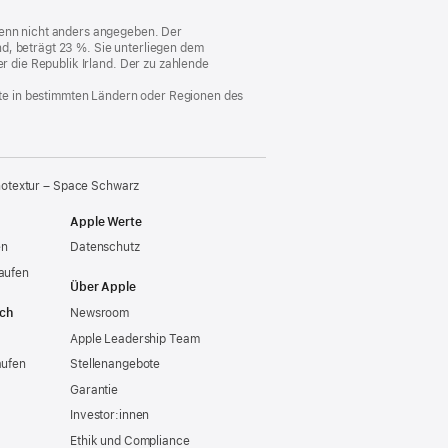
 wenn nicht anders angegeben. Der
d, beträgt 23 %. Sie unterliegen dem
er die Republik Irland. Der zu zahlende
nste in bestimmten Ländern oder Regionen des
notextur – Space Schwarz
Apple Werte
en
Datenschutz
aufen
Über Apple
ich
Newsroom
Apple Leadership Team
aufen
Stellenangebote
Garantie
Investor:innen
Ethik und Compliance