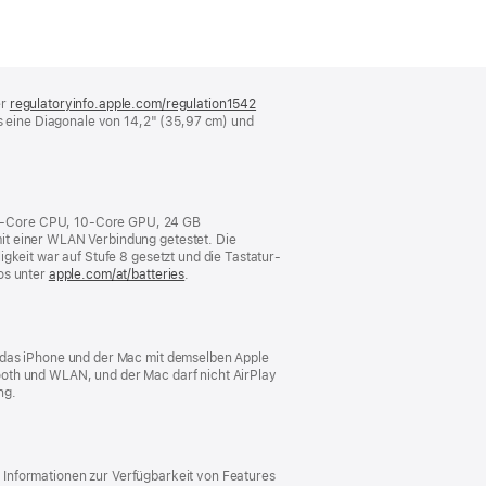
er
regulatoryinfo.apple.com/regulation1542
(öffnet
 eine Diagonale von 14,2" (35,97 cm) und
ein
neues
Fenster)
10‑Core CPU, 10‑Core GPU, 24 GB
it einer WLAN Verbindung getestet. Die
gkeit war auf Stufe 8 gesetzt und die Tastatur-
os unter
apple.com/at/batteries
.
s das iPhone und der Mac mit demselben Apple
ooth und WLAN, und der Mac darf nicht AirPlay
ng.
r. Informationen zur Verfügbarkeit von Features