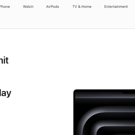
iPhone
Watch
AirPods
TV & Home
Entertainment
it
lay