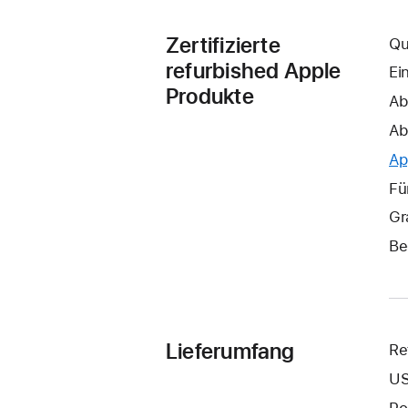
Zertifizierte
Qu
refurbished Apple
Ei
Produkte
Ab
Ab
Ap
Fü
Gr
Be
Lieferumfang
Re
US
Po