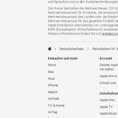
und Sprachen und zu den System­anforderungen 
Die Preise beinhalten die Mehrwertsteuer (20 %
Mehrwertsteuersatz für Produkte, die entsprech
Mehrwertsteuersatz des Landes oder der Region, a
Mehrwertsteuersatz für das gewählte Produkt is
Apple Distribution International Ltd. unterlieg
EWR (Europäischer Wirtschaftsraum) anzubiete
Weitere Informationen finden Sie auf
registers.c
Refurbished Mac
Refurbished 14" 
Apple
Einkaufen und mehr
Account
Store
Deinen Appl
verwalten
Mac
Apple Store
iPad
iCloud.com
iPhone
Watch
Unterhaltun
AirPods
Apple One
TV & Home
Apple TV
AirTag
Apple Music