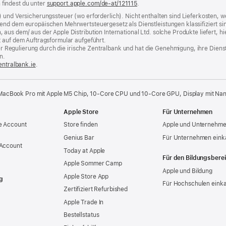
findest du unter
support.apple.com/de-at/121115
.
) und Versicherungssteuer (wo erforderlich). Nicht enthalten sind Lieferkosten,
end dem europäischen Mehrwertsteuergesetz als Dienstleistungen klassifiziert sin
us dem/ aus der Apple Distribution International Ltd. solche Produkte liefert, hi
t auf dem Auftragsformular aufgeführt.
t der Regulierung durch die irische Zentralbank und hat die Genehmigung, ihre Die
n.
entralbank.ie
(Öffnet
.
ein
neues
Fenster)
MacBook Pro mit Apple M5 Chip, 10‑Core CPU und 10‑Core GPU, Display mit Na
Apple Store
Für Unternehmen
e Account
Store finden
Apple und Unternehm
Genius Bar
Für Unternehmen eink
 Account
Today at Apple
Für den Bildungsbere
Apple Sommer Camp
Apple und Bildung
Apple Store App
g
Für Hochschulen eink
Zertifiziert Refurbished
Apple Trade In
Bestellstatus