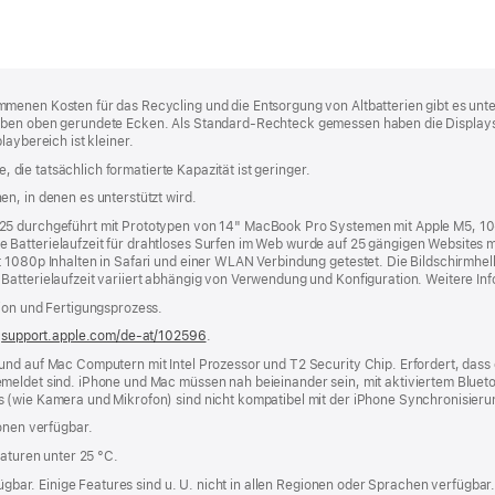
menen Kosten für das Recycling und die Entsorgung von Altbatterien gibt es unt
aben oben gerundete Ecken. Als Standard-Rechteck gemessen haben die Displays
laybereich ist kleiner.
e, die tatsächlich formatierte Kapazität ist geringer.
n, in denen es unterstützt wird.
025 durchgeführt mit Prototypen von 14" MacBook Pro Systemen mit Apple M5, 
Batterielaufzeit für drahtloses Surfen im Web wurde auf 25 gängigen Websites m
1080p Inhalten in Safari und einer WLAN Verbindung getestet. Die Bildschirm­helli
Batterielaufzeit variiert abhängig von Verwendung und Konfiguration. Weitere Inf
tion und Fertigungsprozess.
r
support.apple.com/de-at/102596
.
und auf Mac Computern mit Intel Prozessor und T2 Security Chip. Erfordert, das
meldet sind. iPhone und Mac müssen nah beieinander sein, mit aktiviertem Bluet
 (wie Kamera und Mikrofon) sind nicht kompatibel mit der iPhone Synchronisieru
ionen verfügbar.
raturen unter 25 °C.
rfügbar. Einige Features sind u. U. nicht in allen Regionen oder Sprachen verfügba