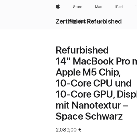
Apple
Store
Mac
iPad
Zertifiziert Refurbished
Alles durchsuchen
Refurbished
14" MacBook Pro m
Apple M5 Chip,
10‑Core CPU und
10‑Core GPU, Disp
mit Nanotextur –
Space Schwarz
2.089,00 €