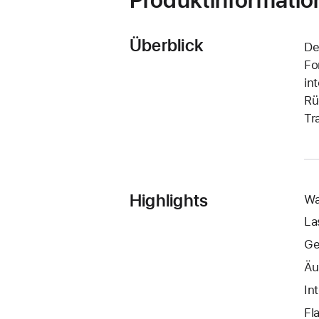
Überblick
De
Fo
in
Rü
Tr
Highlights
Wa
La
Ge
Äu
In
Fl