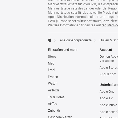
Mehrwertsteuersatz für Produkte, die entsprech
Mehrwertsteuersatz des Landes oder der Region, a
Mehrwertsteuersatz für das gewählte Produkt is
Apple Distribution International Ltd. unterlieg
EWR (Europäischer Wirtschaftsraum) anzubiete
Weitere Informationen finden Sie auf
registers.c
Alle Zubehörprodukte
Hüllen & Sc
Apple
Einkaufen und mehr
Account
Store
Deinen Appl
verwalten
Mac
Apple Store
iPad
iCloud.com
iPhone
Watch
Unterhaltun
AirPods
Apple One
TV & Home
Apple TV
AirTag
Apple Music
Zubehör
Apple Arcad
Geschenkkarten