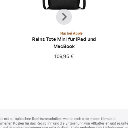
Zurück
Weiter
Nur bei Apple
Rains Tote Mini für iPad und
MacBook
109,95 €
ts mit europäischen Rechtsvorschriften wende dich bitte an den Hersteller.
menen Kosten für das Recycling und die Entsorgung von Altbatterien gibt es unt
) und Versicherungssteuer (wo erforderlich). Nicht enthalten sind Lieferkosten,