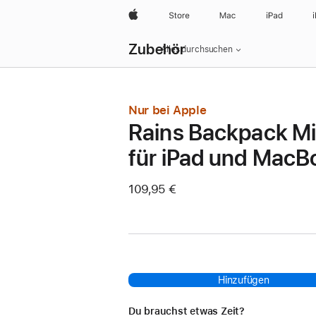
Apple
Store
Mac
iPad
Lokale
Zubehör
Navigation
Alles durchsuchen
–
Menü
öffnen
Nur bei Apple
Rains Backpack Mi
für iPad und MacB
109,95 €
Hinzufügen
Du brauchst etwas Zeit?