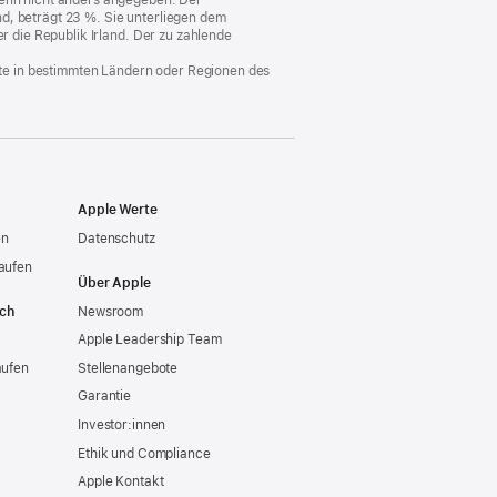
d, beträgt 23 %. Sie unterliegen dem
neues
er die Republik Irland. Der zu zahlende
Fenster)
nste in bestimmten Ländern oder Regionen des
Apple Werte
en
Datenschutz
aufen
Über Apple
ich
Newsroom
Apple Leadership Team
aufen
Stellenangebote
Garantie
Investor:innen
Ethik und Compliance
Apple Kontakt