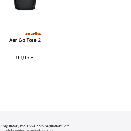
Nur online
Aer Go Tote 2
99,95 €
er
regulatoryinfo.apple.com/regulation1542
(öffnet
 wenn nicht anders angegeben. Der
ein