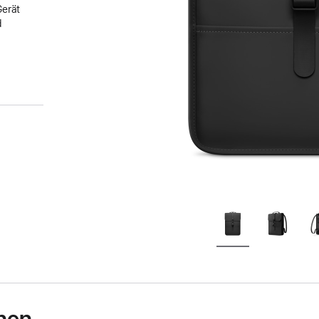
Gerät
d
nen