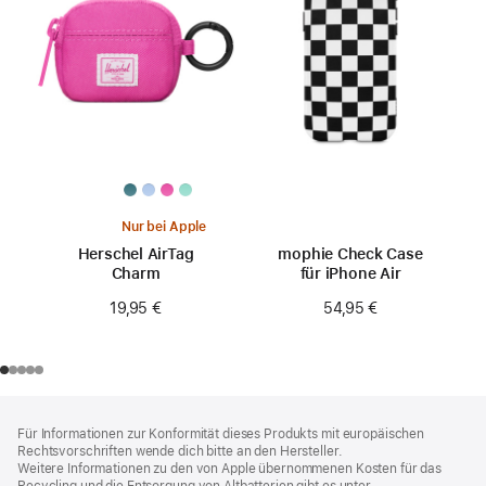
Nur bei Apple
Herschel AirTag
mophie Check Case
Charm
für iPhone Air
19,95 €
54,95 €
Footer
Fußnoten
Für Informationen zur Konformität dieses Produkts mit europäischen
Rechtsvorschriften wende dich bitte an den Hersteller.
Weitere Informationen zu den von Apple übernommenen Kosten für das
Recycling und die Entsorgung von Altbatterien gibt es unter