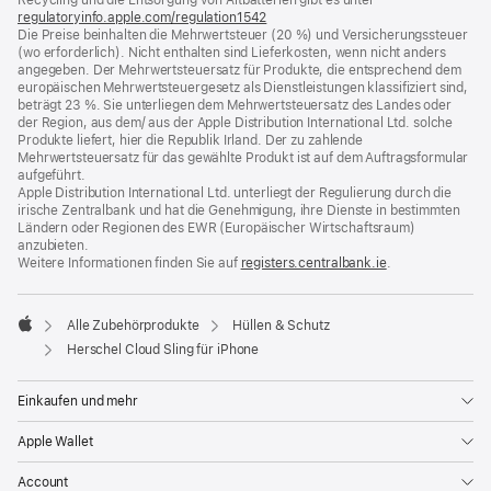
regulatoryinfo.apple.com/regulation1542
(öffnet
Die Preise beinhalten die Mehrwertsteuer (20 %) und Versicherungssteuer
ein
(wo erforderlich). Nicht enthalten sind Lieferkosten, wenn nicht anders
neues
angegeben. Der Mehrwertsteuersatz für Produkte, die entsprechend dem
Fenster)
europäischen Mehrwertsteuergesetz als Dienstleistungen klassifiziert sind,
beträgt 23 %. Sie unterliegen dem Mehrwertsteuersatz des Landes oder
der Region, aus dem/ aus der Apple Distribution International Ltd. solche
Produkte liefert, hier die Republik Irland. Der zu zahlende
Mehrwertsteuersatz für das gewählte Produkt ist auf dem Auftragsformular
aufgeführt.
Apple Distribution International Ltd. unterliegt der Regulierung durch die
irische Zentralbank und hat die Genehmigung, ihre Dienste in bestimmten
Ländern oder Regionen des EWR (Europäischer Wirtschaftsraum)
anzubieten.
Weitere Informationen finden Sie auf
registers.centralbank.ie
(Öffnet
.
ein
neues
Fenster)
Alle Zubehörprodukte
Hüllen & Schutz
Apple
Herschel Cloud Sling für iPhone
Einkaufen und mehr
Apple Wallet
Account