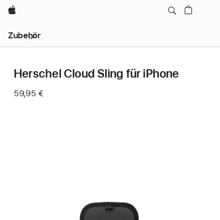
Apple
Lokale
Zubehör
Navigation
–
Menü
öffnen
Herschel Cloud Sling für iPhone
59,95 €