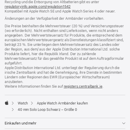
Recycling und die Entsorgung von Altbatterien gibt es unter
Fenster)
regulatoryinfo.apple.com/regulation1542
(öffnet
Kompatibel mit Apple Watch SE und Apple Watch Series 4 oder neuer.
ein
neues
Änderungen an der Verfügbarkeit der Armbänder vorbehalten.
Fenster)
Die Preise beinhalten die Mehrwertsteuer (20 %) und Versicherungssteuer
(wo erforderlich). Nicht enthalten sind Lieferkosten, wenn nicht anders
angegeben. Der Mehrwertsteuersatz für Produkte, die entsprechend dem
europäischen Mehrwertsteuergesetz als Dienstleistungen klassifiziert sind,
beträgt 23 %. Sie unterliegen dem Mehrwertsteuersatz des Landes oder
der Region, aus dem/ aus der Apple Distribution International Ltd. solche
Produkte liefert, hier die Republik Irland. Der zu zahlende
Mehrwertsteuersatz für das gewählte Produkt ist auf dem Auftragsformular
aufgeführt.
Apple Distribution International Ltd. unterliegt der Regulierung durch die
irische Zentralbank und hat die Genehmigung, ihre Dienste in bestimmten
Ländern oder Regionen des EWR (Europäischer Wirtschaftsraum)
anzubieten.
Weitere Informationen finden Sie auf
registers.centralbank.ie
(Öffnet
.
ein
neues
Fenster)
Watch
Apple Watch Armbänder kaufen
Apple
40 mm Solo Loop Schwarz – Größe 0
Einkaufen und mehr