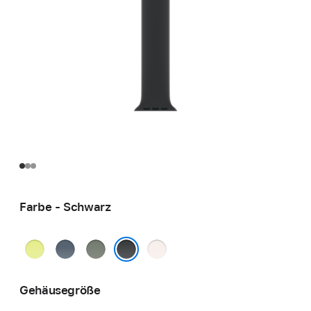
Farbe - Schwarz
Neongelb
Maritimblau
Grüngrau
Blassrosa
Schwarz
Gehäusegröße