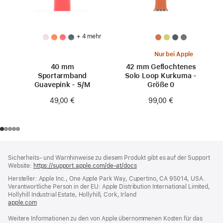
+ 4 mehr
Nur bei Apple
40 mm
42 mm Geflochtenes
Sportarmband
Solo Loop Kurkuma -
Guavepink - S/M
Größe 0
49,00 €
99,00 €
Footer
Fußnoten
Sicherheits- und Warnhinweise zu diesem Produkt gibt es auf der Support
Website:
https://support.apple.com/de-at/docs
(öffnet
ein
Hersteller: Apple Inc., One Apple Park Way, Cupertino, CA 95014, USA.
neues
Verantwortliche Person in der EU: Apple Distribution International Limited,
Fenster)
Hollyhill Industrial Estate, Hollyhill, Cork, Irland
apple.com
(öffnet
ein
Weitere Informationen zu den von Apple übernommenen Kosten für das
neues