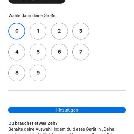
Wähle dann deine Größe:
0
1
2
3
4
5
6
7
8
9
Hinzufügen
Du brauchst etwas Zeit?
Behalte deine Auswahl, indem du dieses Gerät in „Deine