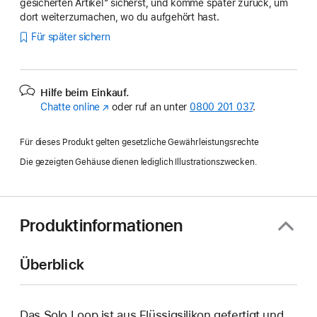
gesicherten Artikel“ sicherst, und komme später zurück, um
dort weiterzumachen, wo du aufgehört hast.
Für später sichern
Hilfe beim Einkauf.
Chatte online
(Öffnet
oder ruf an unter
0800 201 037
.
ein
neues
Für dieses Produkt gelten gesetzliche Gewährleistungsrechte
Fenster)
Die gezeigten Gehäuse dienen lediglich Illustrationszwecken.
Produktinformationen
Überblick
Das Solo Loop ist aus Flüssigsilikon gefertigt und