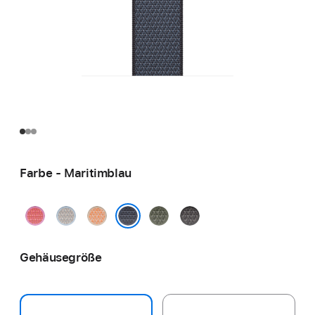
Farbe - Maritimblau
Guavepink
Graublau
Cantaloupe
Waldgrün
Dunkelgrau
Maritimblau
Gehäusegröße