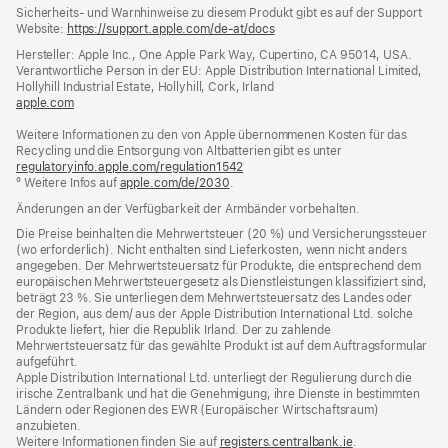
Fußnoten
Sicherheits- und Warnhinweise zu diesem Produkt gibt es auf der Support
Website:
https://support.apple.com/de-at/docs
(öffnet
ein
Hersteller: Apple Inc., One Apple Park Way, Cupertino, CA 95014, USA.
neues
Verantwortliche Person in der EU: Apple Distribution International Limited,
Fenster)
Hollyhill Industrial Estate, Hollyhill, Cork, Irland
apple.com
(öffnet
ein
Weitere Informationen zu den von Apple übernommenen Kosten für das
neues
Recycling und die Entsorgung von Altbatterien gibt es unter
Fenster)
regulatoryinfo.apple.com/regulation1542
(öffnet
º Weitere Infos auf
apple.com/de/2030
.
ein
neues
Änderungen an der Verfügbarkeit der Armbänder vorbehalten.
Fenster)
Die Preise beinhalten die Mehrwertsteuer (20 %) und Versicherungssteuer
(wo erforderlich). Nicht enthalten sind Lieferkosten, wenn nicht anders
angegeben. Der Mehrwertsteuersatz für Produkte, die entsprechend dem
europäischen Mehrwertsteuergesetz als Dienstleistungen klassifiziert sind,
beträgt 23 %. Sie unterliegen dem Mehrwertsteuersatz des Landes oder
der Region, aus dem/ aus der Apple Distribution International Ltd. solche
Produkte liefert, hier die Republik Irland. Der zu zahlende
Mehrwertsteuersatz für das gewählte Produkt ist auf dem Auftragsformular
aufgeführt.
Apple Distribution International Ltd. unterliegt der Regulierung durch die
irische Zentralbank und hat die Genehmigung, ihre Dienste in bestimmten
Ländern oder Regionen des EWR (Europäischer Wirtschaftsraum)
anzubieten.
Weitere Informationen finden Sie auf
registers.centralbank.ie
(Öffnet
.