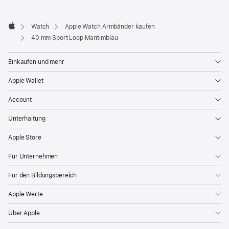
ein
neues
Fenster)
Watch
Apple Watch Armbänder kaufen
Apple
40 mm Sport Loop Maritimblau
Einkaufen und mehr
Apple Wallet
Account
Unterhaltung
Apple Store
Für Unternehmen
Für den Bildungsbereich
Apple Werte
Über Apple