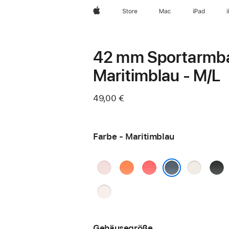
Apple
Store
Mac
iPad
42 mm Sportarmb
Maritimblau - M/L
49,00 €
Farbe - Maritimblau
Hellrosa
Clementine
Guavepink
Polarstern
Schw
Maritimblau
Blassrosa
Gehäusegröße