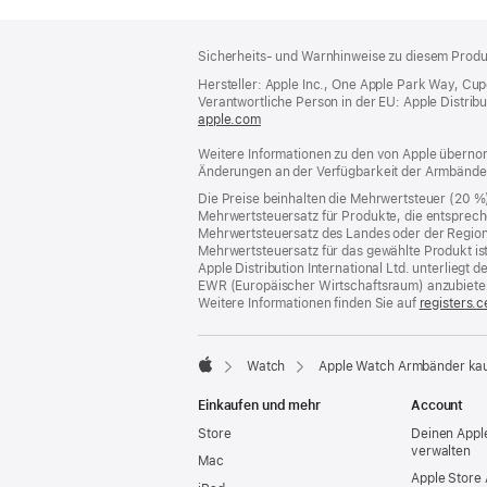
Footer
Fußnoten
Sicherheits- und Warnhinweise zu diesem Produk
Hersteller: Apple Inc., One Apple Park Way, Cu
Verantwortliche Person in der EU: Apple Distributio
apple.com
(öffnet
ein
Weitere Informationen zu den von Apple übernom
neues
Änderungen an der Verfügbarkeit der Armbände
Fenster)
Die Preise beinhalten die Mehrwertsteuer (20 %
Mehrwertsteuersatz für Produkte, die entsprech
Mehrwertsteuersatz des Landes oder der Region, a
Mehrwertsteuersatz für das gewählte Produkt is
Apple Distribution International Ltd. unterlieg
EWR (Europäischer Wirtschaftsraum) anzubiete
Weitere Informationen finden Sie auf
registers.c
Watch
Apple Watch Armbänder ka
Apple
Einkaufen und mehr
Account
Store
Deinen Appl
verwalten
Mac
Apple Store