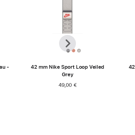
Zurück
Weiter
au -
42 mm Nike Sport Loop Veiled
42
Grey
49,00 €