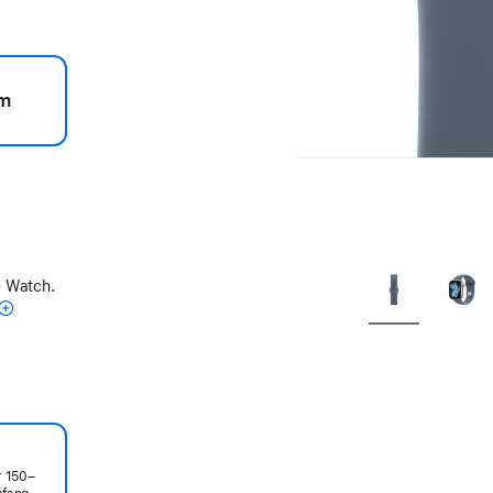
m
e Watch.
r 150–