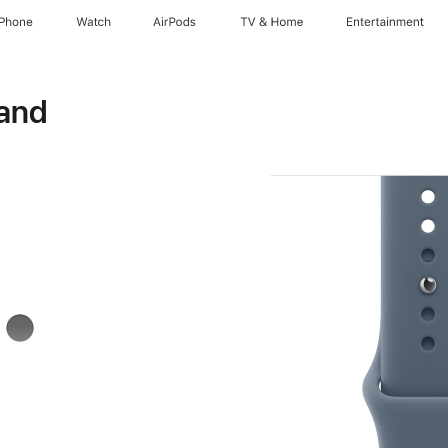
iPhone
Watch
AirPods
TV & Home
Entertainment
and
arz
Steingrau