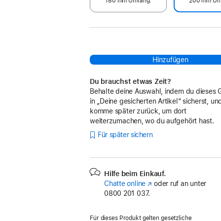
180 mm Umfang.
200 mm Um
Hinzufügen
Du brauchst etwas Zeit?
Behalte deine Auswahl, indem du dieses 
in „Deine gesicherten Artikel“ sicherst, un
komme später zurück, um dort
weiterzumachen, wo du aufgehört hast.
Für später sichern
Hilfe beim Einkauf.
Chatte online
(Öffnet
oder ruf an unter
0800 201 037.
ein
neues
Fenster)
Für dieses Produkt gelten gesetzliche