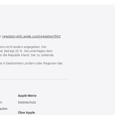
)
er
regulatoryinfo.apple.com/regulation1542
(öffnet
ein
neues
 wenn nicht anders angegeben. Der
Fenster)
d, beträgt 23 %. Sie unterliegen dem
er die Republik Irland. Der zu zahlende
nste in bestimmten Ländern oder Regionen des
Apple Werte
en
Datenschutz
aufen
Über Apple