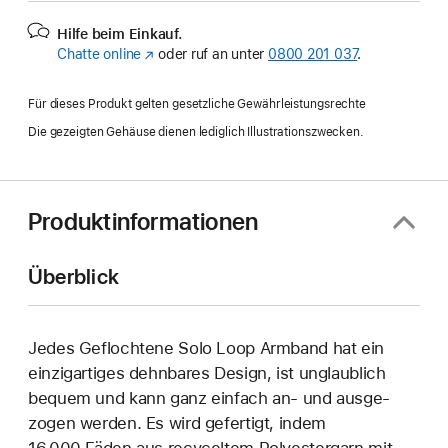
Hilfe beim Einkauf.
Chatte online
(Öffnet
oder ruf an unter
0800 201 037
.
ein
neues
Für dieses Produkt gelten gesetzliche Gewährleistungsrechte
Fenster)
Die gezeigten Gehäuse dienen lediglich Illustrationszwecken.
Produktinformationen
Überblick
Jedes Geflochtene Solo Loop Armband hat ein
einzig­artiges dehn­bares Design, ist unglaublich
bequem und kann ganz einfach an‑ und ausge­
zogen werden. Es wird gefertigt, indem
16.000 Fäden aus recyceltem Polyester­garn mit