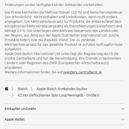
neues
Änderungen an der Verfügbarkeit der Armbänder vorbehalten.
Fenster)
Die Preise beinhalten die Mehrwertsteuer (20 %) und Versicherungssteuer
(wo erforderlich). Nicht enthalten sind Lieferkosten, wenn nicht anders
angegeben. Der Mehrwertsteuersatz für Produkte, die entsprechend dem
europäischen Mehrwertsteuergesetz als Dienstleistungen klassifiziert sind,
beträgt 23 %. Sie unterliegen dem Mehrwertsteuersatz des Landes oder
der Region, aus dem/ aus der Apple Distribution International Ltd. solche
Produkte liefert, hier die Republik Irland. Der zu zahlende
Mehrwertsteuersatz für das gewählte Produkt ist auf dem Auftragsformular
aufgeführt.
Apple Distribution International Ltd. unterliegt der Regulierung durch die
irische Zentralbank und hat die Genehmigung, ihre Dienste in bestimmten
Ländern oder Regionen des EWR (Europäischer Wirtschaftsraum)
anzubieten.
Weitere Informationen finden Sie auf
registers.centralbank.ie
(Öffnet
.
ein
neues
Fenster)
Watch
Apple Watch Armbänder kaufen
Apple
42 mm Geflochtenes Solo Loop Neongelb - Größe 0
Einkaufen und mehr
Apple Wallet