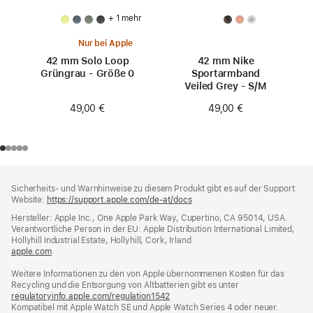
+ 1 mehr
Nur bei Apple
42 mm Solo Loop
42 mm Nike
Grüngrau - Größe 0
Sportarmband
Veiled Grey - S/M
49,00 €
49,00 €
Footer
Fußnoten
Sicherheits- und Warnhinweise zu diesem Produkt gibt es auf der Support
Website:
https://support.apple.com/de-at/docs
(öffnet
ein
Hersteller: Apple Inc., One Apple Park Way, Cupertino, CA 95014, USA.
neues
Verantwortliche Person in der EU: Apple Distribution International Limited,
Fenster)
Hollyhill Industrial Estate, Hollyhill, Cork, Irland
apple.com
(öffnet
ein
Weitere Informationen zu den von Apple übernommenen Kosten für das
neues
Recycling und die Entsorgung von Altbatterien gibt es unter
Fenster)
regulatoryinfo.apple.com/regulation1542
(öffnet
Kompatibel mit Apple Watch SE und Apple Watch Series 4 oder neuer.
ein