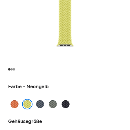
Farbe - Neongelb
Kurkuma
Maritimblau
Grüngrau
Mitternacht
Neongelb
Gehäusegröße