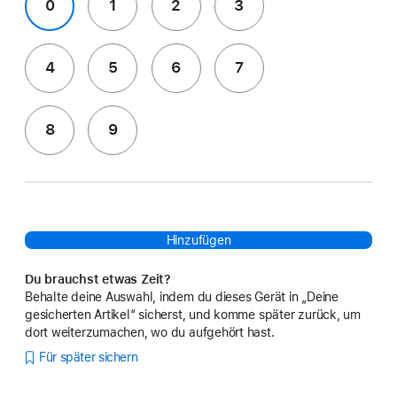
0
1
2
3
4
5
6
7
8
9
Hinzufügen
Du brauchst etwas Zeit?
Behalte deine Auswahl, indem du dieses Gerät in „Deine
gesicherten Artikel“ sicherst, und komme später zurück, um
dort weiterzumachen, wo du aufgehört hast.
Für später sichern