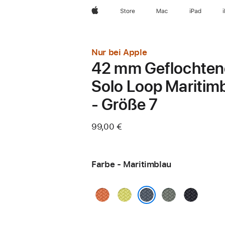
Apple
Store
Mac
iPad
Nur bei Apple
42 mm Geflochten
Solo Loop Maritim
- Größe 7
99,00 €
Farbe - Maritimblau
Kurkuma
Neongelb
Grüngrau
Mitternach
Maritimblau