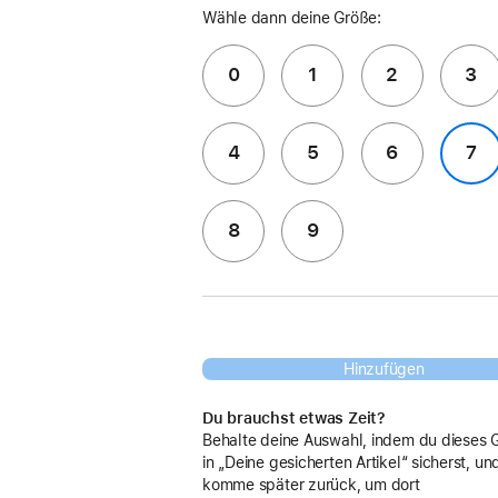
Wähle dann deine Größe:
0
1
2
3
4
5
6
7
8
9
Hinzufügen
Du brauchst etwas Zeit?
Behalte deine Auswahl, indem du dieses 
in „Deine gesicherten Artikel“ sicherst, un
komme später zurück, um dort