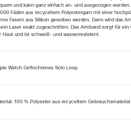
quem und kann ganz einfach an‑ und ausge­zogen werden. E
.000 Fäden aus recyceltem Polyester­garn mit einer hoch­p
nne Fasern aus Silikon gewoben werden. Dann wird das Arm
nem Laser exakt zuge­schnitten. Das Armband sorgt für ei
r Haut und ist schweiß- und wasser­resistent.
ple Watch Geflochtenes Solo Loop
terial: 100 % Polyester aus recyceltem Gebrauchsmaterial