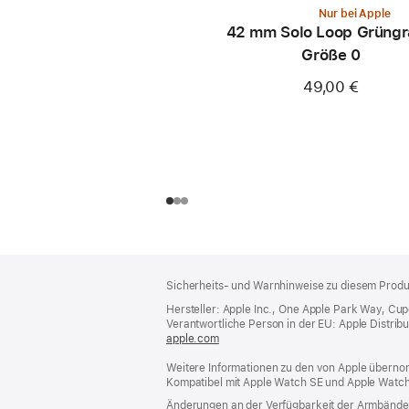
Nur bei Apple
42 mm Solo Loop Grüngr
Größe 0
49,00 €
Footer
Fußnoten
Sicherheits- und Warnhinweise zu diesem Produk
Hersteller: Apple Inc., One Apple Park Way, Cu
Verantwortliche Person in der EU: Apple Distributio
apple.com
(öffnet
ein
Weitere Informationen zu den von Apple übernom
neues
Kompatibel mit Apple Watch SE und Apple Watch
Fenster)
Änderungen an der Verfügbarkeit der Armbände