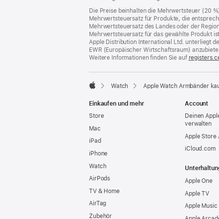
Die Preise beinhalten die Mehrwertsteuer (20 %
Mehrwertsteuersatz für Produkte, die entsprech
Mehrwertsteuersatz des Landes oder der Region, a
Mehrwertsteuersatz für das gewählte Produkt is
Apple Distribution International Ltd. unterlieg
EWR (Europäischer Wirtschaftsraum) anzubiete
Weitere Informationen finden Sie auf
registers.c
Watch
Apple Watch Armbänder ka
Apple
Einkaufen und mehr
Account
Store
Deinen Appl
verwalten
Mac
Apple Store
iPad
iCloud.com
iPhone
Watch
Unterhaltun
AirPods
Apple One
TV & Home
Apple TV
AirTag
Apple Music
Zubehör
Apple Arcad