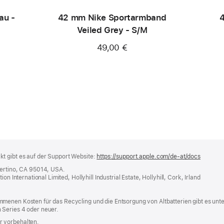
au -
42 mm Nike Sportarmband
4
Veiled Grey - S/M
49,00 €
t gibt es auf der Support Website:
https://support.apple.com/de-at/docs
(öffnet
ein
pertino, CA 95014, USA.
neues
n International Limited, Hollyhill Industrial Estate, Hollyhill, Cork, Irland
Fenster
menen Kosten für das Recycling und die Entsorgung von Altbatterien gibt es unt
 Series 4 oder neuer.
r vorbehalten.