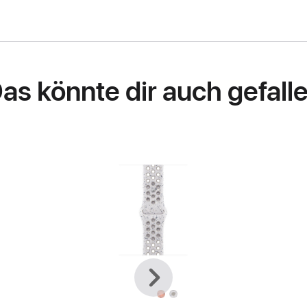
as könnte dir auch gefall
Zurück
Weiter