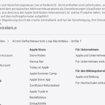
) und Versicherungssteuer (wo erforderlich). Nicht enthalten sind Lieferkosten,
end dem europäischen Mehrwertsteuergesetz als Dienstleistungen klassifiziert sin
us dem/ aus der Apple Distribution International Ltd. solche Produkte liefert, hi
t auf dem Auftragsformular aufgeführt.
t der Regulierung durch die irische Zentralbank und hat die Genehmigung, ihre Die
n.
entralbank.ie
(Öffnet
.
ein
neues
Fenster)
ufen
42 mm Geflochtenes Solo Loop Maritimblau - Größe 7
Apple Store
Für Unternehmen
e Account
Store finden
Apple und Unternehm
Genius Bar
Für Unternehmen eink
 Account
Today at Apple
Für den Bildungsbere
Apple Sommer Camp
Apple und Bildung
Apple Store App
g
Für Hochschulen eink
Zertifiziert Refurbished
Apple Trade In
Bestellstatus
Einkaufshilfe
e