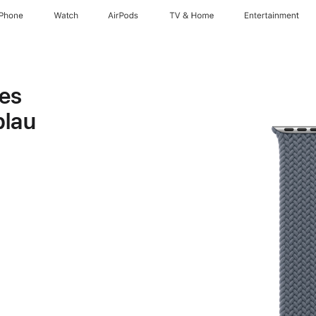
iPhone
Watch
AirPods
TV & Home
Entertainment
es
blau
t