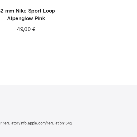
2 mm Nike Sport Loop
Alpenglow Pink
49,00 €
)
er
regulatoryinfo.apple.com/regulation1542
(öffnet
ein
neues