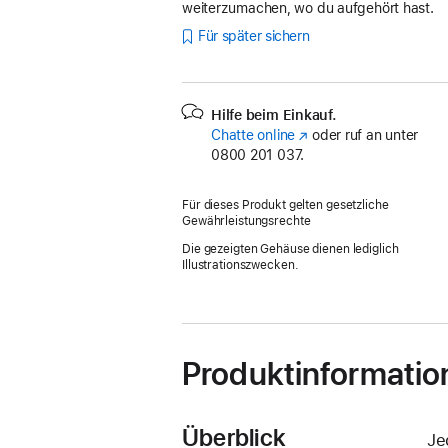
weiterzumachen, wo du aufgehört hast.
Für später sichern
Hilfe beim Einkauf.
Chatte online
(Öffnet
oder ruf an unter
0800 201 037.
ein
neues
Fenster)
Für dieses Produkt gelten gesetzliche
Gewährleistungsrechte
Die gezeigten Gehäuse dienen lediglich
Illustrationszwecken.
Produktinformatio
Überblick
Je