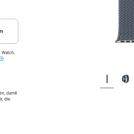
m
e Watch.
en, damit
r, die