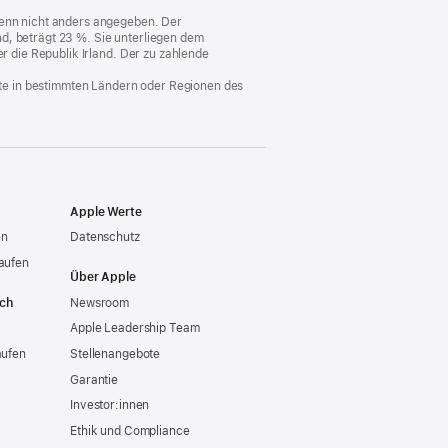
Fenster)
 wenn nicht anders angegeben. Der
d, beträgt 23 %. Sie unterliegen dem
er die Republik Irland. Der zu zahlende
nste in bestimmten Ländern oder Regionen des
Apple Werte
en
Datenschutz
aufen
Über Apple
ich
Newsroom
Apple Leadership Team
aufen
Stellenangebote
Garantie
Investor:innen
Ethik und Compliance