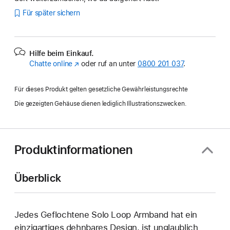
Für später sichern
Hilfe beim Einkauf.
Chatte online
(Öffnet
oder ruf an unter
0800 201 037
.
ein
neues
Für dieses Produkt gelten gesetzliche Gewährleistungsrechte
Fenster)
Die gezeigten Gehäuse dienen lediglich Illustrationszwecken.
Produktinformationen
Überblick
Jedes Geflochtene Solo Loop Armband hat ein
einzig­artiges dehn­bares Design, ist unglaublich