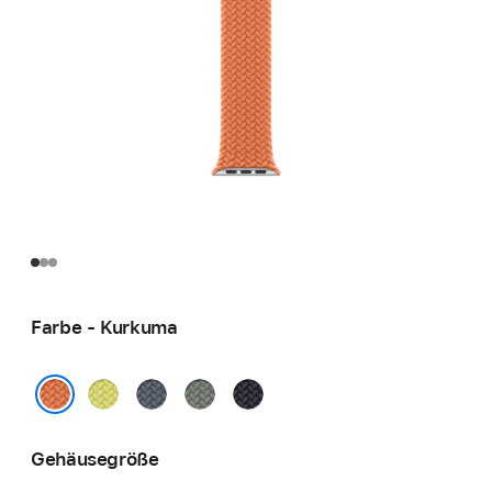
Farbe - Kurkuma
Neongelb
Maritimblau
Grüngrau
Mitternacht
Kurkuma
Gehäusegröße