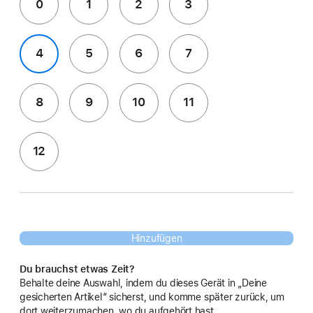
0
1
2
3
4
5
6
7
8
9
10
11
12
Hinzufügen
Du brauchst etwas Zeit?
Behalte deine Auswahl, indem du dieses Gerät in „Deine
gesicherten Artikel“ sicherst, und komme später zurück, um
dort weiterzumachen, wo du aufgehört hast.