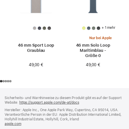
+ 1 mehr
Nur bei Apple
46 mm Sport Loop
46 mm Solo Loop
Graublau
Maritimblau -
Größe 0
49,00 €
49,00 €
Footer
Fußnoten
Sicherheits- und Warnhinweise zu diesem Produkt gibt es auf der Support
Website:
https://support.apple.com/de-at/docs
(öffnet
ein
Hersteller: Apple Inc., One Apple Park Way, Cupertino, CA 95014, USA.
neues
Verantwortliche Person in der EU: Apple Distribution International Limited,
Fenster)
Hollyhill Industrial Estate, Hollyhill, Cork, Irland
apple.com
(öffnet
ein