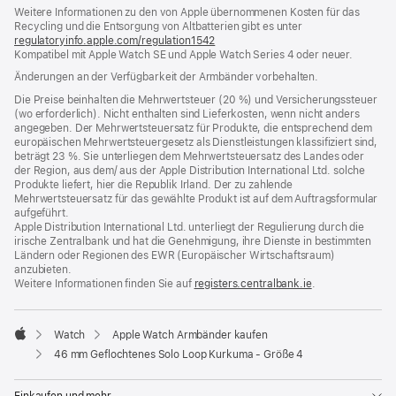
Weitere Informationen zu den von Apple übernommenen Kosten für das
neues
Recycling und die Entsorgung von Altbatterien gibt es unter
Fenster)
regulatoryinfo.apple.com/regulation1542
(öffnet
Kompatibel mit Apple Watch SE und Apple Watch Series 4 oder neuer.
ein
neues
Änderungen an der Verfügbarkeit der Armbänder vorbehalten.
Fenster)
Die Preise beinhalten die Mehrwertsteuer (20 %) und Versicherungssteuer
(wo erforderlich). Nicht enthalten sind Lieferkosten, wenn nicht anders
angegeben. Der Mehrwertsteuersatz für Produkte, die entsprechend dem
europäischen Mehrwertsteuergesetz als Dienstleistungen klassifiziert sind,
beträgt 23 %. Sie unterliegen dem Mehrwertsteuersatz des Landes oder
der Region, aus dem/ aus der Apple Distribution International Ltd. solche
Produkte liefert, hier die Republik Irland. Der zu zahlende
Mehrwertsteuersatz für das gewählte Produkt ist auf dem Auftragsformular
aufgeführt.
Apple Distribution International Ltd. unterliegt der Regulierung durch die
irische Zentralbank und hat die Genehmigung, ihre Dienste in bestimmten
Ländern oder Regionen des EWR (Europäischer Wirtschaftsraum)
anzubieten.
Weitere Informationen finden Sie auf
registers.centralbank.ie
(Öffnet
.
ein
neues
Fenster)
Watch
Apple Watch Armbänder kaufen
Apple
46 mm Geflochtenes Solo Loop Kurkuma - Größe 4
Einkaufen und mehr