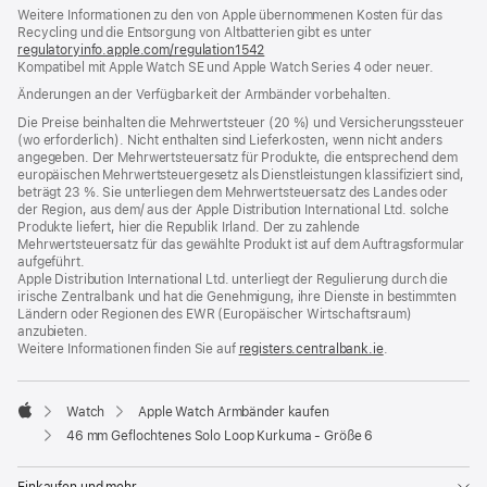
Weitere Informationen zu den von Apple übernommenen Kosten für das
neues
Recycling und die Entsorgung von Altbatterien gibt es unter
Fenster)
regulatoryinfo.apple.com/regulation1542
(öffnet
Kompatibel mit Apple Watch SE und Apple Watch Series 4 oder neuer.
ein
neues
Änderungen an der Verfügbarkeit der Armbänder vorbehalten.
Fenster)
Die Preise beinhalten die Mehrwertsteuer (20 %) und Versicherungssteuer
(wo erforderlich). Nicht enthalten sind Lieferkosten, wenn nicht anders
angegeben. Der Mehrwertsteuersatz für Produkte, die entsprechend dem
europäischen Mehrwertsteuergesetz als Dienstleistungen klassifiziert sind,
beträgt 23 %. Sie unterliegen dem Mehrwertsteuersatz des Landes oder
der Region, aus dem/ aus der Apple Distribution International Ltd. solche
Produkte liefert, hier die Republik Irland. Der zu zahlende
Mehrwertsteuersatz für das gewählte Produkt ist auf dem Auftragsformular
aufgeführt.
Apple Distribution International Ltd. unterliegt der Regulierung durch die
irische Zentralbank und hat die Genehmigung, ihre Dienste in bestimmten
Ländern oder Regionen des EWR (Europäischer Wirtschaftsraum)
anzubieten.
Weitere Informationen finden Sie auf
registers.centralbank.ie
(Öffnet
.
ein
neues
Fenster)
Watch
Apple Watch Armbänder kaufen
Apple
46 mm Geflochtenes Solo Loop Kurkuma - Größe 6
Einkaufen und mehr