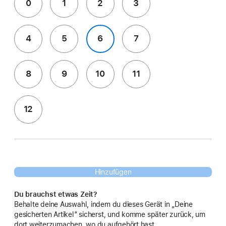
0
1
2
3
4
5
6
7
8
9
10
11
12
Hinzufügen
Du brauchst etwas Zeit?
Behalte deine Auswahl, indem du dieses Gerät in „Deine
gesicherten Artikel“ sicherst, und komme später zurück, um
dort weiterzumachen, wo du aufgehört hast.