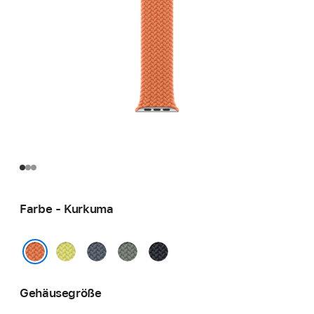
Farbe - Kurkuma
Neongelb
Maritimblau
Grüngrau
Mitternacht
Kurkuma
Gehäusegröße