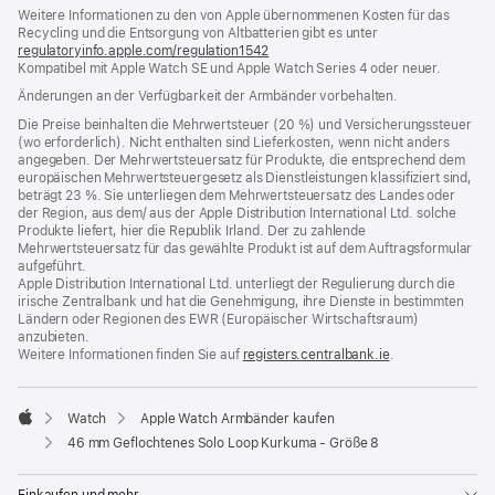
Weitere Informationen zu den von Apple übernommenen Kosten für das
neues
Recycling und die Entsorgung von Altbatterien gibt es unter
Fenster)
regulatoryinfo.apple.com/regulation1542
(öffnet
Kompatibel mit Apple Watch SE und Apple Watch Series 4 oder neuer.
ein
neues
Änderungen an der Verfügbarkeit der Armbänder vorbehalten.
Fenster)
Die Preise beinhalten die Mehrwertsteuer (20 %) und Versicherungssteuer
(wo erforderlich). Nicht enthalten sind Lieferkosten, wenn nicht anders
angegeben. Der Mehrwertsteuersatz für Produkte, die entsprechend dem
europäischen Mehrwertsteuergesetz als Dienstleistungen klassifiziert sind,
beträgt 23 %. Sie unterliegen dem Mehrwertsteuersatz des Landes oder
der Region, aus dem/ aus der Apple Distribution International Ltd. solche
Produkte liefert, hier die Republik Irland. Der zu zahlende
Mehrwertsteuersatz für das gewählte Produkt ist auf dem Auftragsformular
aufgeführt.
Apple Distribution International Ltd. unterliegt der Regulierung durch die
irische Zentralbank und hat die Genehmigung, ihre Dienste in bestimmten
Ländern oder Regionen des EWR (Europäischer Wirtschaftsraum)
anzubieten.
Weitere Informationen finden Sie auf
registers.centralbank.ie
(Öffnet
.
ein
neues
Fenster)
Watch
Apple Watch Armbänder kaufen
Apple
46 mm Geflochtenes Solo Loop Kurkuma - Größe 8
Einkaufen und mehr