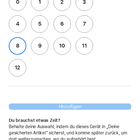
0
1
2
3
4
5
6
7
8
9
10
11
12
Hinzufügen
Du brauchst etwas Zeit?
Behalte deine Auswahl, indem du dieses Gerät in „Deine
gesicherten Artikel“ sicherst, und komme später zurück, um
dort weiterzumachen, wo du aufgehört hast.