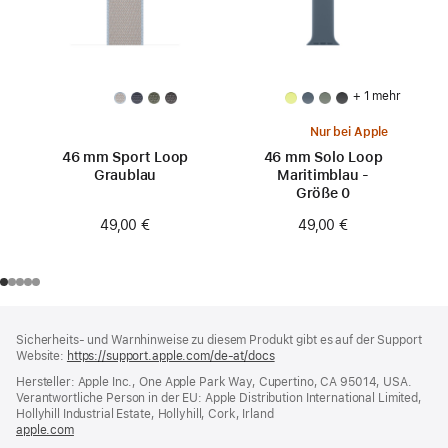
+ 1 mehr
Nur bei Apple
46 mm Sport Loop
46 mm Solo Loop
Graublau
Maritimblau -
Größe 0
49,00 €
49,00 €
Footer
Fußnoten
Sicherheits- und Warnhinweise zu diesem Produkt gibt es auf der Support
Website:
https://support.apple.com/de-at/docs
(öffnet
ein
Hersteller: Apple Inc., One Apple Park Way, Cupertino, CA 95014, USA.
neues
Verantwortliche Person in der EU: Apple Distribution International Limited,
Fenster)
Hollyhill Industrial Estate, Hollyhill, Cork, Irland
apple.com
(öffnet
ein