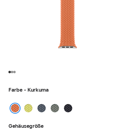
Farbe - Kurkuma
Neongelb
Maritimblau
Grüngrau
Mitternacht
Kurkuma
Gehäusegröße