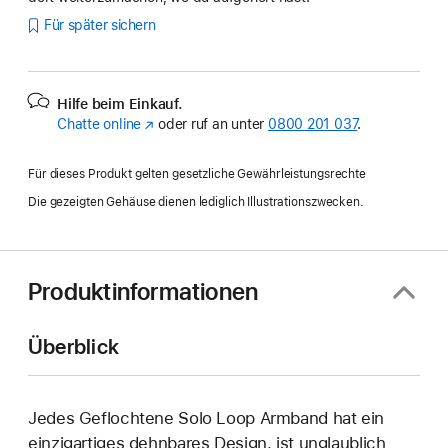
Für später sichern
Hilfe beim Einkauf.
Chatte online
(Öffnet
oder ruf an unter
0800 201 037
.
ein
neues
Für dieses Produkt gelten gesetzliche Gewährleistungsrechte
Fenster)
Die gezeigten Gehäuse dienen lediglich Illustrationszwecken.
Produktinformationen
Überblick
Jedes Geflochtene Solo Loop Armband hat ein
einzig­artiges dehn­bares Design, ist unglaublich