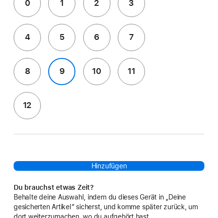
0
1
2
3
4
5
6
7
8
9
10
11
12
Hinzufügen
Du brauchst etwas Zeit?
Behalte deine Auswahl, indem du dieses Gerät in „Deine
gesicherten Artikel“ sicherst, und komme später zurück, um
dort weiterzumachen, wo du aufgehört hast.