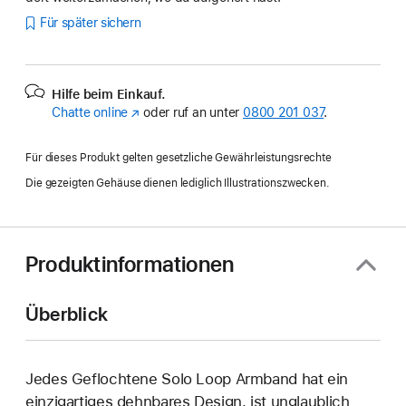
Für später sichern
Hilfe beim Einkauf.
Chatte online
(Öffnet
oder ruf an unter
0800 201 037
.
ein
neues
Für dieses Produkt gelten gesetzliche Gewährleistungsrechte
Fenster)
Die gezeigten Gehäuse dienen lediglich Illustrationszwecken.
Produktinformationen
Überblick
Jedes Geflochtene Solo Loop Armband hat ein
einzig­artiges dehn­bares Design, ist unglaublich