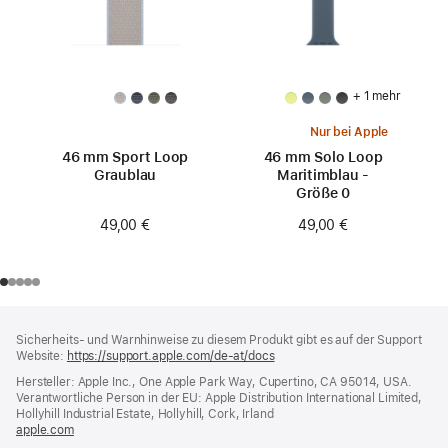
+ 1 mehr
Nur bei Apple
46 mm Sport Loop
46 mm Solo Loop
Graublau
Maritimblau -
Größe 0
49,00 €
49,00 €
Footer
Fußnoten
Sicherheits- und Warnhinweise zu diesem Produkt gibt es auf der Support
Website:
https://support.apple.com/de-at/docs
(öffnet
ein
Hersteller: Apple Inc., One Apple Park Way, Cupertino, CA 95014, USA.
neues
Verantwortliche Person in der EU: Apple Distribution International Limited,
Fenster)
Hollyhill Industrial Estate, Hollyhill, Cork, Irland
apple.com
(öffnet
ein