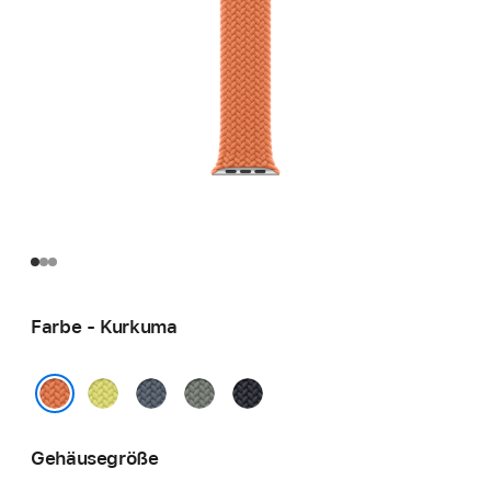
Farbe - Kurkuma
Neongelb
Maritimblau
Grüngrau
Mitternacht
Kurkuma
Gehäusegröße