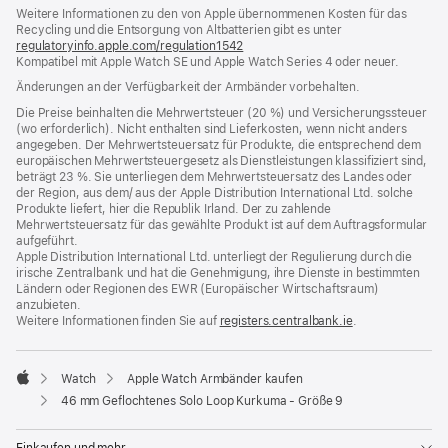
Weitere Informationen zu den von Apple übernommenen Kosten für das
neues
Recycling und die Entsorgung von Altbatterien gibt es unter
Fenster)
regulatoryinfo.apple.com/regulation1542
(öffnet
Kompatibel mit Apple Watch SE und Apple Watch Series 4 oder neuer.
ein
neues
Änderungen an der Verfügbarkeit der Armbänder vorbehalten.
Fenster)
Die Preise beinhalten die Mehrwertsteuer (20 %) und Versicherungssteuer
(wo erforderlich). Nicht enthalten sind Lieferkosten, wenn nicht anders
angegeben. Der Mehrwertsteuersatz für Produkte, die entsprechend dem
europäischen Mehrwertsteuergesetz als Dienstleistungen klassifiziert sind,
beträgt 23 %. Sie unterliegen dem Mehrwertsteuersatz des Landes oder
der Region, aus dem/ aus der Apple Distribution International Ltd. solche
Produkte liefert, hier die Republik Irland. Der zu zahlende
Mehrwertsteuersatz für das gewählte Produkt ist auf dem Auftragsformular
aufgeführt.
Apple Distribution International Ltd. unterliegt der Regulierung durch die
irische Zentralbank und hat die Genehmigung, ihre Dienste in bestimmten
Ländern oder Regionen des EWR (Europäischer Wirtschaftsraum)
anzubieten.
Weitere Informationen finden Sie auf
registers.centralbank.ie
(Öffnet
.
ein
neues
Fenster)
Watch
Apple Watch Armbänder kaufen
Apple
46 mm Geflochtenes Solo Loop Kurkuma - Größe 9
Einkaufen und mehr