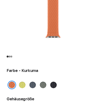
Farbe - Kurkuma
Neongelb
Maritimblau
Grüngrau
Mitternacht
Kurkuma
Gehäusegröße