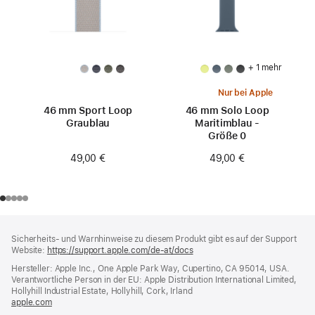
+ 1 mehr
Nur bei Apple
46 mm Sport Loop
46 mm Solo Loop
Graublau
Maritimblau -
Größe 0
49,00 €
49,00 €
Footer
Fußnoten
Sicherheits- und Warnhinweise zu diesem Produkt gibt es auf der Support
Website:
https://support.apple.com/de-at/docs
(öffnet
ein
Hersteller: Apple Inc., One Apple Park Way, Cupertino, CA 95014, USA.
neues
Verantwortliche Person in der EU: Apple Distribution International Limited,
Fenster)
Hollyhill Industrial Estate, Hollyhill, Cork, Irland
apple.com
(öffnet
ein