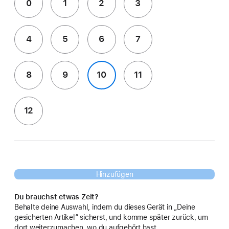
0
1
2
3
4
5
6
7
8
9
10
11
12
Hinzufügen
Du brauchst etwas Zeit?
Behalte deine Auswahl, indem du dieses Gerät in „Deine
gesicherten Artikel“ sicherst, und komme später zurück, um
dort weiterzumachen, wo du aufgehört hast.