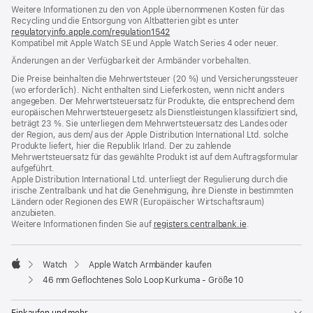
Weitere Informationen zu den von Apple übernommenen Kosten für das
neues
Recycling und die Entsorgung von Altbatterien gibt es unter
Fenster)
regulatoryinfo.apple.com/regulation1542
(öffnet
Kompatibel mit Apple Watch SE und Apple Watch Series 4 oder neuer.
ein
neues
Änderungen an der Verfügbarkeit der Armbänder vorbehalten.
Fenster)
Die Preise beinhalten die Mehrwertsteuer (20 %) und Versicherungssteuer
(wo erforderlich). Nicht enthalten sind Lieferkosten, wenn nicht anders
angegeben. Der Mehrwertsteuersatz für Produkte, die entsprechend dem
europäischen Mehrwertsteuergesetz als Dienstleistungen klassifiziert sind,
beträgt 23 %. Sie unterliegen dem Mehrwertsteuersatz des Landes oder
der Region, aus dem/ aus der Apple Distribution International Ltd. solche
Produkte liefert, hier die Republik Irland. Der zu zahlende
Mehrwertsteuersatz für das gewählte Produkt ist auf dem Auftragsformular
aufgeführt.
Apple Distribution International Ltd. unterliegt der Regulierung durch die
irische Zentralbank und hat die Genehmigung, ihre Dienste in bestimmten
Ländern oder Regionen des EWR (Europäischer Wirtschaftsraum)
anzubieten.
Weitere Informationen finden Sie auf
registers.centralbank.ie
(Öffnet
.
ein
neues
Fenster)
Watch
Apple Watch Armbänder kaufen
Apple
46 mm Geflochtenes Solo Loop Kurkuma - Größe 10
Einkaufen und mehr