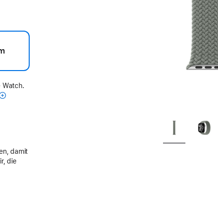
m
e Watch.
en, damit
r, die