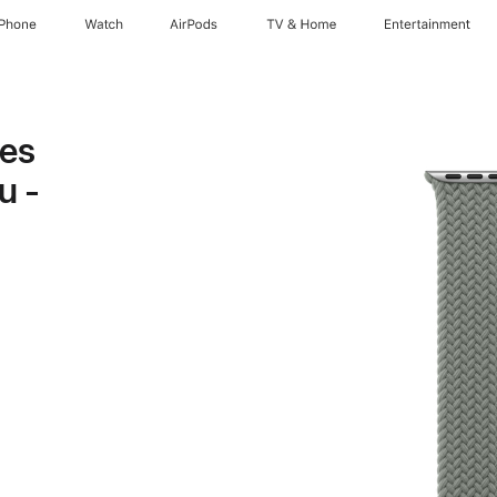
iPhone
Watch
AirPods
TV & Home
Entertainment
es
u -
t