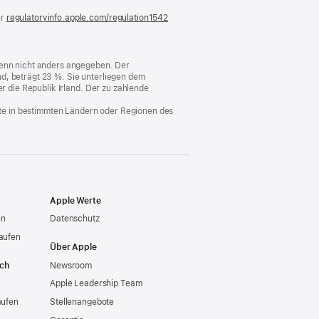
er
regulatoryinfo.apple.com/regulation1542
(öffnet
ein
neues
Fenster)
 wenn nicht anders angegeben. Der
d, beträgt 23 %. Sie unterliegen dem
er die Republik Irland. Der zu zahlende
nste in bestimmten Ländern oder Regionen des
Apple Werte
en
Datenschutz
aufen
Über Apple
ich
Newsroom
Apple Leadership Team
aufen
Stellenangebote