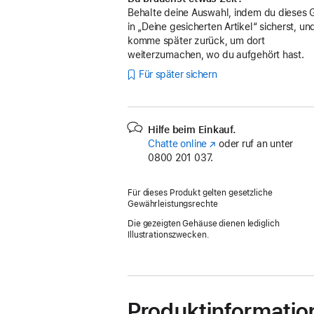
Behalte deine Auswahl, indem du dieses 
in „Deine gesicherten Artikel“ sicherst, un
komme später zurück, um dort
weiterzumachen, wo du aufgehört hast.
Für später sichern
Hilfe beim Einkauf.
Chatte online
(Öffnet
oder ruf an unter
0800 201 037.
ein
neues
Fenster)
Für dieses Produkt gelten gesetzliche
Gewährleistungsrechte
Die gezeigten Gehäuse dienen lediglich
Illustrationszwecken.
Produktinformatio