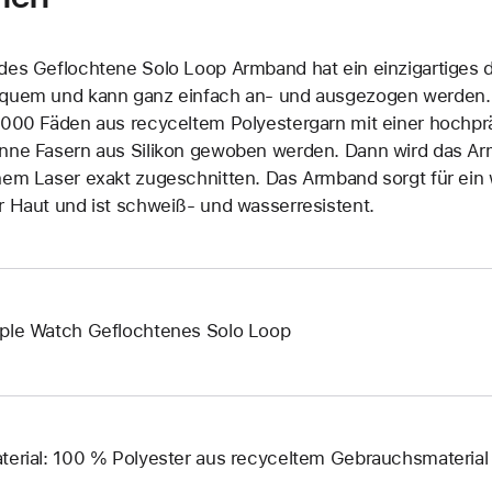
des Geflochtene Solo Loop Armband hat ein einzig­artiges d
quem und kann ganz einfach an‑ und ausge­zogen werden. E
.000 Fäden aus recyceltem Polyester­garn mit einer hoch­p
nne Fasern aus Silikon gewoben werden. Dann wird das Arm
nem Laser exakt zuge­schnitten. Das Armband sorgt für ei
r Haut und ist schweiß- und wasser­resistent.
ple Watch Geflochtenes Solo Loop
terial: 100 % Polyester aus recyceltem Gebrauchsmaterial