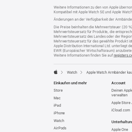
ein
Weitere Informationen zu den von Apple übernom
neues
Kompatibel mit Apple Watch SE und Apple Watch
Fenster)
Änderungen an der Verfügbarkeit der Armbände
Die Preise beinhalten die Mehrwertsteuer (20 %
Mehrwertsteuersatz für Produkte, die entsprech
Mehrwertsteuersatz des Landes oder der Region, a
Mehrwertsteuersatz für das gewählte Produkt is
Apple Distribution International Ltd. unterlieg
EWR (Europäischer Wirtschaftsraum) anzubiete
Weitere Informationen finden Sie auf
registers.c
Watch
Apple Watch Armbänder ka
Apple
Einkaufen und mehr
Account
Store
Deinen Appl
verwalten
Mac
Apple Store
iPad
iCloud.com
iPhone
Watch
Unterhaltun
AirPods
Apple One