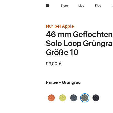
Apple
Store
Mac
iPad
Nur bei Apple
46 mm Geflochten
Solo Loop Grüngra
Größe 10
99,00 €
Farbe - Grüngrau
Kurkuma
Neongelb
Maritimblau
Mitternach
Grüngrau