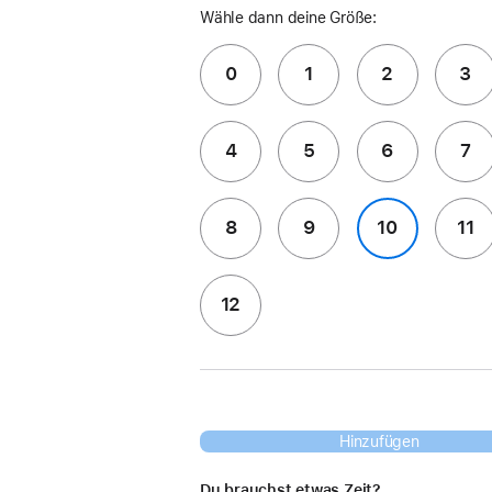
Wähle dann deine Größe:
0
1
2
3
4
5
6
7
8
9
10
11
12
Hinzufügen
Du brauchst etwas Zeit?