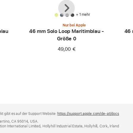
Zurück
Weiter
+ 1 mehr
Nur bei Apple
blau
46 mm Solo Loop Maritimblau -
46 
Größe 0
49,00 €
t gibt es auf der Support Website:
https://support.apple.com/de-at/docs
(öffnet
ein
pertino, CA 95014, USA.
neues
n International Limited, Hollyhill Industrial Estate, Hollyhill, Cork, Irland
Fenster