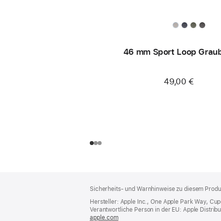
46 mm Sport Loop Grau
49,00 €
Footer
Fußnoten
Sicherheits- und Warnhinweise zu diesem Produk
Hersteller: Apple Inc., One Apple Park Way, Cu
Verantwortliche Person in der EU: Apple Distributio
apple.com
(öffnet