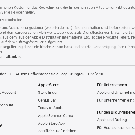
menen Kosten für das Recycling und die Entsorgung von Altbatterien gibt es unt
 Series 4 oder neuer.
r vorbehalten.
) und Versicherungssteuer (wo erforderlich). Nicht enthalten sind Lieferkosten,
end dem europäischen Mehrwertsteuergesetz als Dienstleistungen klassifiziert sin
us dem/ aus der Apple Distribution International Ltd. solche Produkte liefert, hi
t auf dem Auftragsformular aufgeführt.
t der Regulierung durch die irische Zentralbank und hat die Genehmigung, ihre Die
n.
entralbank.ie
(Öffnet
.
ein
neues
Fenster)
ufen
46 mm Geflochtenes Solo Loop Grüngrau - Größe 10
Apple Store
Für Unternehmen
e Account
Store finden
Apple und Unternehm
Genius Bar
Für Unternehmen eink
 Account
Today at Apple
Für den Bildungsbere
Apple Sommer Camp
Apple und Bildung
Apple Store App
g
Für Hochschulen eink
Zertifiziert Refurbished