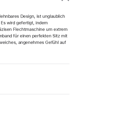
ehn­bares Design, ist unglaublich
s wird gefertigt, indem
räzisen Flecht­maschine um extrem
band für einen perfekten Sitz mit
n weiches, angenehmes Gefühl auf