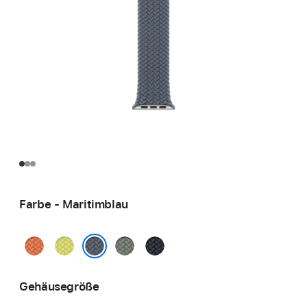
Farbe - Maritimblau
Kurkuma
Neongelb
Grüngrau
Mitternacht
Maritimblau
Gehäusegröße