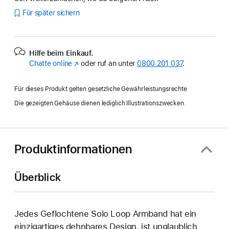
Für später sichern
Hilfe beim Einkauf.
Chatte online
(Öffnet
oder ruf an unter
0800 201 037
.
ein
neues
Für dieses Produkt gelten gesetzliche Gewährleistungsrechte
Fenster)
Die gezeigten Gehäuse dienen lediglich Illustrationszwecken.
Produktinformationen
Überblick
Jedes Geflochtene Solo Loop Armband hat ein
einzig­artiges dehn­bares Design, ist unglaublich