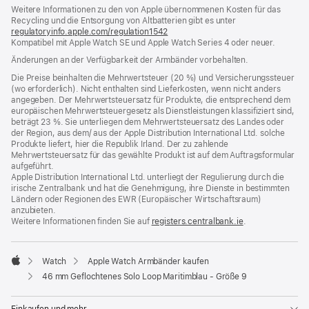
Weitere Informationen zu den von Apple übernommenen Kosten für das
neues
Recycling und die Entsorgung von Altbatterien gibt es unter
Fenster)
regulatoryinfo.apple.com/regulation1542
(öffnet
Kompatibel mit Apple Watch SE und Apple Watch Series 4 oder neuer.
ein
neues
Änderungen an der Verfügbarkeit der Armbänder vorbehalten.
Fenster)
Die Preise beinhalten die Mehrwertsteuer (20 %) und Versicherungssteuer
(wo erforderlich). Nicht enthalten sind Lieferkosten, wenn nicht anders
angegeben. Der Mehrwertsteuersatz für Produkte, die entsprechend dem
europäischen Mehrwertsteuergesetz als Dienstleistungen klassifiziert sind,
beträgt 23 %. Sie unterliegen dem Mehrwertsteuersatz des Landes oder
der Region, aus dem/ aus der Apple Distribution International Ltd. solche
Produkte liefert, hier die Republik Irland. Der zu zahlende
Mehrwertsteuersatz für das gewählte Produkt ist auf dem Auftragsformular
aufgeführt.
Apple Distribution International Ltd. unterliegt der Regulierung durch die
irische Zentralbank und hat die Genehmigung, ihre Dienste in bestimmten
Ländern oder Regionen des EWR (Europäischer Wirtschaftsraum)
anzubieten.
Weitere Informationen finden Sie auf
registers.centralbank.ie
(Öffnet
.
ein
neues
Fenster)
Watch
Apple Watch Armbänder kaufen
Apple
46 mm Geflochtenes Solo Loop Maritimblau - Größe 9
Einkaufen und mehr