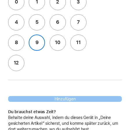
0
1
2
3
4
5
6
7
8
9
10
11
12
Hinzufügen
Du brauchst etwas Zeit?
Behalte deine Auswahl, indem du dieses Gerät in „Deine
gesicherten Artikel“ sicherst, und komme später zurück, um
dort weiterzumachen, wo du aufgehört hast.