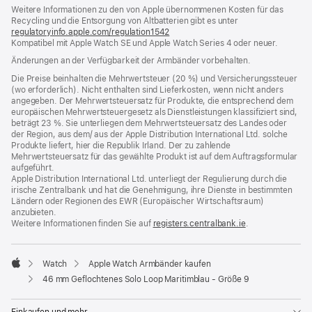
Weitere Informationen zu den von Apple übernommenen Kosten für das
neues
Recycling und die Entsorgung von Altbatterien gibt es unter
Fenster)
regulatoryinfo.apple.com/regulation1542
(öffnet
Kompatibel mit Apple Watch SE und Apple Watch Series 4 oder neuer.
ein
neues
Änderungen an der Verfügbarkeit der Armbänder vorbehalten.
Fenster)
Die Preise beinhalten die Mehrwertsteuer (20 %) und Versicherungssteuer
(wo erforderlich). Nicht enthalten sind Lieferkosten, wenn nicht anders
angegeben. Der Mehrwertsteuersatz für Produkte, die entsprechend dem
europäischen Mehrwertsteuergesetz als Dienstleistungen klassifiziert sind,
beträgt 23 %. Sie unterliegen dem Mehrwertsteuersatz des Landes oder
der Region, aus dem/ aus der Apple Distribution International Ltd. solche
Produkte liefert, hier die Republik Irland. Der zu zahlende
Mehrwertsteuersatz für das gewählte Produkt ist auf dem Auftragsformular
aufgeführt.
Apple Distribution International Ltd. unterliegt der Regulierung durch die
irische Zentralbank und hat die Genehmigung, ihre Dienste in bestimmten
Ländern oder Regionen des EWR (Europäischer Wirtschaftsraum)
anzubieten.
Weitere Informationen finden Sie auf
registers.centralbank.ie
(Öffnet
.
ein
neues
Fenster)
Watch
Apple Watch Armbänder kaufen
Apple
46 mm Geflochtenes Solo Loop Maritimblau - Größe 9
Einkaufen und mehr