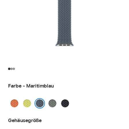
Farbe - Maritimblau
Kurkuma
Neongelb
Grüngrau
Mitternacht
Maritimblau
Gehäusegröße