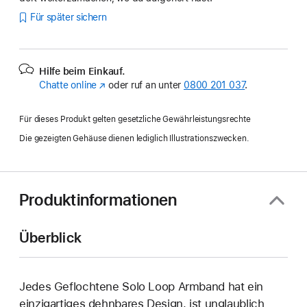
Für später sichern
Hilfe beim Einkauf.
Chatte online
(Öffnet
oder ruf an unter
0800 201 037
.
ein
neues
Für dieses Produkt gelten gesetzliche Gewährleistungsrechte
Fenster)
Die gezeigten Gehäuse dienen lediglich Illustrationszwecken.
Produktinformationen
Überblick
Jedes Geflochtene Solo Loop Armband hat ein
einzig­artiges dehn­bares Design, ist unglaublich