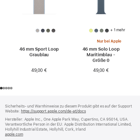
+ 1 mehr
Nur bei Apple
46 mm Sport Loop
46 mm Solo Loop
Graublau
Maritimblau -
Größe 0
49,00 €
49,00 €
Footer
Fußnoten
Sicherheits- und Warnhinweise zu diesem Produkt gibt es auf der Support
Website:
https://support.apple.com/de-at/docs
(öffnet
ein
Hersteller: Apple Inc., One Apple Park Way, Cupertino, CA 95014, USA.
neues
Verantwortliche Person in der EU: Apple Distribution International Limited,
Fenster)
Hollyhill Industrial Estate, Hollyhill, Cork, Irland
apple.com
(öffnet
ein