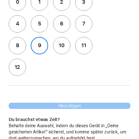
0
1
2
3
4
5
6
7
8
9
10
11
12
Hinzufügen
Du brauchst etwas Zeit?
Behalte deine Auswahl, indem du dieses Gerät in „Deine
gesicherten Artikel“ sicherst, und komme später zurück, um
dort weiterzumachen, wo du aufgehört hast.