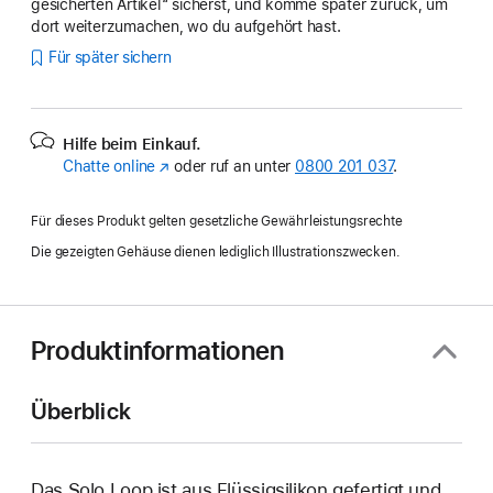
gesicherten Artikel“ sicherst, und komme später zurück, um
dort weiterzumachen, wo du aufgehört hast.
Für später sichern
Hilfe beim Einkauf.
Chatte online
(Öffnet
oder ruf an unter
0800 201 037
.
ein
neues
Für dieses Produkt gelten gesetzliche Gewährleistungsrechte
Fenster)
Die gezeigten Gehäuse dienen lediglich Illustrationszwecken.
Produktinformationen
Überblick
Das Solo Loop ist aus Flüssigsilikon gefertigt und