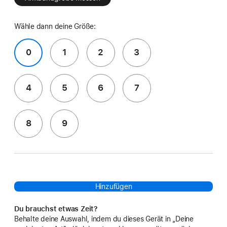
Wähle dann deine Größe:
0
1
2
3
4
5
6
7
8
9
Hinzufügen
Du brauchst etwas Zeit?
Behalte deine Auswahl, indem du dieses Gerät in „Deine