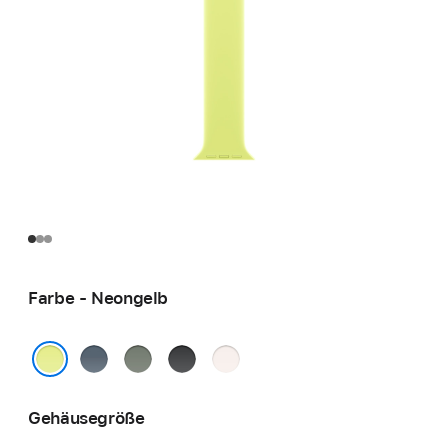
Farbe - Neongelb
Maritimblau
Grüngrau
Schwarz
Blassrosa
Neongelb
Gehäusegröße