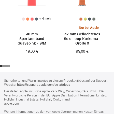
+ 4 mehr
Nur bei Apple
40 mm
42 mm Geflochtenes
Sportarmband
Solo Loop Kurkuma -
Guavepink - S/M
Größe 0
49,00 €
99,00 €
Footer
Fußnoten
Sicherheits- und Warnhinweise zu diesem Produkt gibt es auf der Support
Website:
https://support.apple.com/de-at/docs
(öffnet
ein
Hersteller: Apple Inc., One Apple Park Way, Cupertino, CA 95014, USA.
neues
Verantwortliche Person in der EU: Apple Distribution International Limited,
Fenster)
Hollyhill Industrial Estate, Hollyhill, Cork, Irland
apple.com
(öffnet
ein
Weitere Informationen zu den von Apple übernommenen Kosten für das
neues