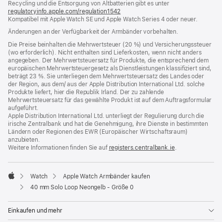
Recycling und die Entsorgung von Altbatterien gibt es unter
Fenster)
regulatoryinfo.apple.com/regulation1542
(öffnet
Kompatibel mit Apple Watch SE und Apple Watch Series 4 oder neuer.
ein
neues
Änderungen an der Verfügbarkeit der Armbänder vorbehalten.
Fenster)
Die Preise beinhalten die Mehrwertsteuer (20 %) und Versicherungssteuer
(wo erforderlich). Nicht enthalten sind Lieferkosten, wenn nicht anders
angegeben. Der Mehrwertsteuersatz für Produkte, die entsprechend dem
europäischen Mehrwertsteuergesetz als Dienstleistungen klassifiziert sind,
beträgt 23 %. Sie unterliegen dem Mehrwertsteuersatz des Landes oder
der Region, aus dem/ aus der Apple Distribution International Ltd. solche
Produkte liefert, hier die Republik Irland. Der zu zahlende
Mehrwertsteuersatz für das gewählte Produkt ist auf dem Auftragsformular
aufgeführt.
Apple Distribution International Ltd. unterliegt der Regulierung durch die
irische Zentralbank und hat die Genehmigung, ihre Dienste in bestimmten
Ländern oder Regionen des EWR (Europäischer Wirtschaftsraum)
anzubieten.
Weitere Informationen finden Sie auf
registers.centralbank.ie
(Öffnet
.
ein
neues
Fenster)
Watch
Apple Watch Armbänder kaufen
Apple
40 mm Solo Loop Neongelb - Größe 0
Einkaufen und mehr