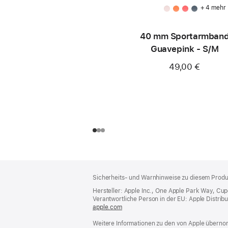
+ 4 mehr
40 mm Sportarmban
Guavepink - S/M
49,00 €
Footer
Fußnoten
Sicherheits- und Warnhinweise zu diesem Produk
Hersteller: Apple Inc., One Apple Park Way, Cu
Verantwortliche Person in der EU: Apple Distributio
apple.com
(öffnet
ein
Weitere Informationen zu den von Apple übernom
neues