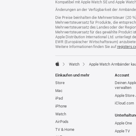
Kompatibel mit Apple Watch SE und Apple Watch
Fenster)
Änderungen an der Verfügbarkeit der Armbände
Die Preise beinhalten die Mehrwertsteuer (20 %
Mehrwertsteuersatz für Produkte, die entsprech
Mehrwertsteuersatz des Landes oder der Region, a
Mehrwertsteuersatz für das gewählte Produkt is
Apple Distribution International Ltd. unterlieg
EWR (Europäischer Wirtschaftsraum) anzubiete
Weitere Informationen finden Sie auf
registers.c
Watch
Apple Watch Armbänder ka
Apple
Einkaufen und mehr
Account
Store
Deinen Appl
verwalten
Mac
Apple Store
iPad
iCloud.com
iPhone
Watch
Unterhaltun
AirPods
Apple One
TV & Home
Apple TV