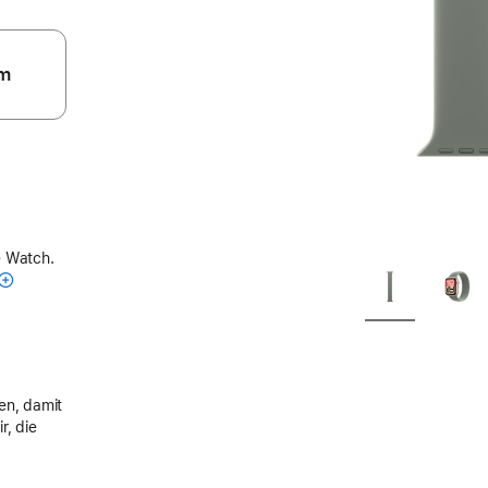
m
e Watch.
en, damit
r, die