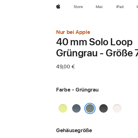
Apple
Store
Mac
iPad
Nur bei Apple
40 mm Solo Loop
Grüngrau - Größe 
49,00 €
Farbe - Grüngrau
Neongelb
Maritimblau
Schwarz
Blassrosa
Grüngrau
Gehäusegröße