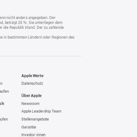
ein
neues
Fenster)
 wenn nicht anders angegeben. Der
d, beträgt 23 %. Sie unterliegen dem
er die Republik Irland. Der zu zahlende
nste in bestimmten Ländern oder Regionen des
Apple Werte
en
Datenschutz
aufen
Über Apple
ich
Newsroom
Apple Leadership Team
aufen
Stellenangebote
Garantie
Investor:innen