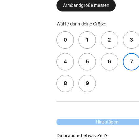
Armbandgröße messen
Wähle dann deine Größe:
0
1
2
3
4
5
6
7
8
9
Hinzufügen
Du brauchst etwas Zeit?