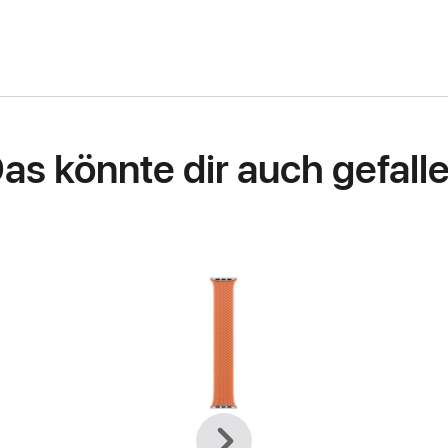
as könnte dir auch gefall
Zurück
Weiter