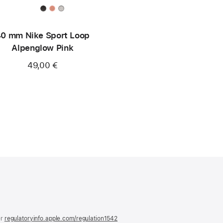
0 mm Nike Sport Loop
Alpenglow Pink
49,00 €
)
er
regulatoryinfo.apple.com/regulation1542
(öffnet