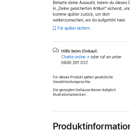
Behalte deine Auswahl, indem du dieses 
in „Deine gesicherten Artikel“ sicherst, un
komme später zurück, um dort
weiterzumachen, wo du aufgehört hast.
Für später sichern
Hilfe beim Einkauf.
Chatte online
(Öffnet
oder ruf an unter
0800 201 037.
ein
neues
Fenster)
Für dieses Produkt gelten gesetzliche
Gewährleistungsrechte
Die gezeigten Gehäuse dienen lediglich
Illustrationszwecken.
Produktinformatio