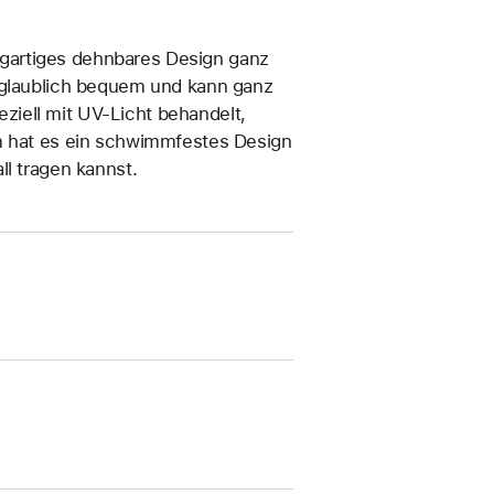
zigartiges dehn­bares Design ganz
unglaublich bequem und kann ganz
iell mit UV-Licht behandelt,
em hat es ein schwimmfestes Design
ll tragen kannst.