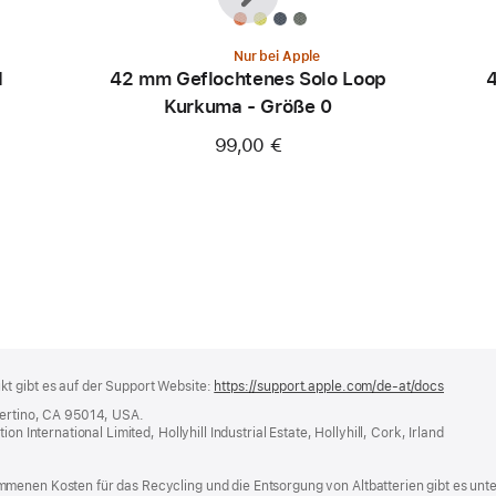
Nur bei Apple
d
42 mm Geflochtenes Solo Loop
4
Kurkuma - Größe 0
99,00 €
t gibt es auf der Support Website:
https://support.apple.com/de-at/docs
(öffnet
ein
pertino, CA 95014, USA.
neues
n International Limited, Hollyhill Industrial Estate, Hollyhill, Cork, Irland
Fenster
menen Kosten für das Recycling und die Entsorgung von Altbatterien gibt es unt