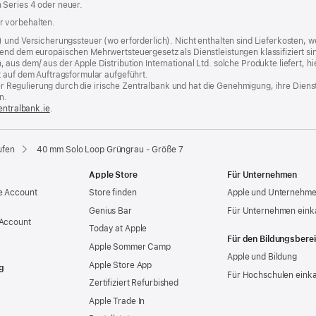
 Series 4 oder neuer.
r vorbehalten.
) und Versicherungssteuer (wo erforderlich). Nicht enthalten sind Lieferkosten,
end dem europäischen Mehrwertsteuergesetz als Dienstleistungen klassifiziert sin
us dem/ aus der Apple Distribution International Ltd. solche Produkte liefert, hi
t auf dem Auftragsformular aufgeführt.
t der Regulierung durch die irische Zentralbank und hat die Genehmigung, ihre Die
n.
entralbank.ie
(Öffnet
.
ein
neues
Fenster)
ufen
40 mm Solo Loop Grüngrau - Größe 7
Apple Store
Für Unternehmen
e Account
Store finden
Apple und Unternehm
Genius Bar
Für Unternehmen eink
 Account
Today at Apple
Für den Bildungsbere
Apple Sommer Camp
Apple und Bildung
Apple Store App
g
Für Hochschulen eink
Zertifiziert Refurbished
Apple Trade In