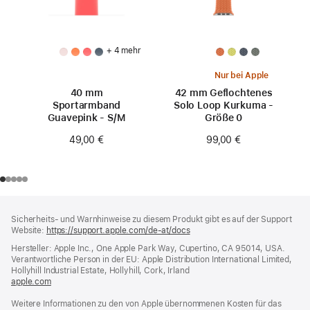
+ 4 mehr
Nur bei Apple
40 mm
42 mm Geflochtenes
Sportarmband
Solo Loop Kurkuma -
Guavepink - S/M
Größe 0
49,00 €
99,00 €
Footer
Fußnoten
Sicherheits- und Warnhinweise zu diesem Produkt gibt es auf der Support
Website:
https://support.apple.com/de-at/docs
(öffnet
ein
Hersteller: Apple Inc., One Apple Park Way, Cupertino, CA 95014, USA.
neues
Verantwortliche Person in der EU: Apple Distribution International Limited,
Fenster)
Hollyhill Industrial Estate, Hollyhill, Cork, Irland
apple.com
(öffnet
ein
Weitere Informationen zu den von Apple übernommenen Kosten für das
neues