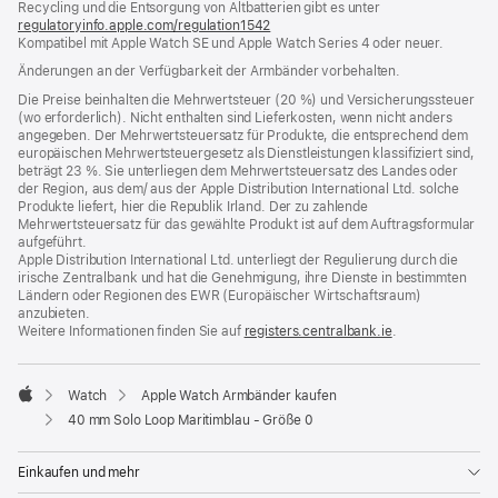
Recycling und die Entsorgung von Altbatterien gibt es unter
Fenster)
regulatoryinfo.apple.com/regulation1542
(öffnet
Kompatibel mit Apple Watch SE und Apple Watch Series 4 oder neuer.
ein
neues
Änderungen an der Verfügbarkeit der Armbänder vorbehalten.
Fenster)
Die Preise beinhalten die Mehrwertsteuer (20 %) und Versicherungssteuer
(wo erforderlich). Nicht enthalten sind Lieferkosten, wenn nicht anders
angegeben. Der Mehrwertsteuersatz für Produkte, die entsprechend dem
europäischen Mehrwertsteuergesetz als Dienstleistungen klassifiziert sind,
beträgt 23 %. Sie unterliegen dem Mehrwertsteuersatz des Landes oder
der Region, aus dem/ aus der Apple Distribution International Ltd. solche
Produkte liefert, hier die Republik Irland. Der zu zahlende
Mehrwertsteuersatz für das gewählte Produkt ist auf dem Auftragsformular
aufgeführt.
Apple Distribution International Ltd. unterliegt der Regulierung durch die
irische Zentralbank und hat die Genehmigung, ihre Dienste in bestimmten
Ländern oder Regionen des EWR (Europäischer Wirtschaftsraum)
anzubieten.
Weitere Informationen finden Sie auf
registers.centralbank.ie
(Öffnet
.
ein
neues
Fenster)
Watch
Apple Watch Armbänder kaufen
Apple
40 mm Solo Loop Maritimblau - Größe 0
Einkaufen und mehr