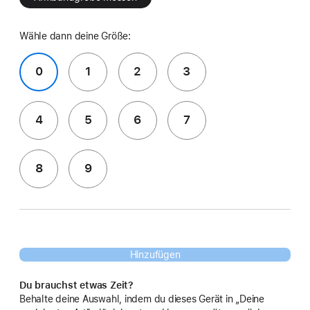
Wähle dann deine Größe:
0
1
2
3
4
5
6
7
8
9
Hinzufügen
Du brauchst etwas Zeit?
Behalte deine Auswahl, indem du dieses Gerät in „Deine