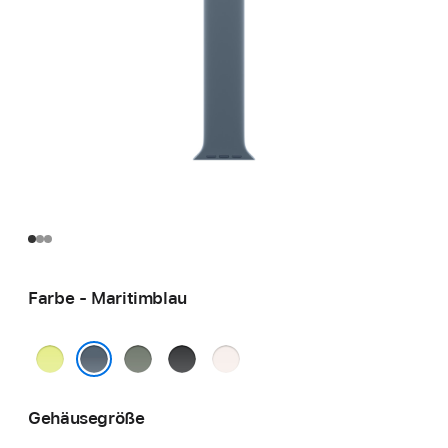
Farbe - Maritimblau
Neongelb
Grüngrau
Schwarz
Blassrosa
Maritimblau
Gehäusegröße