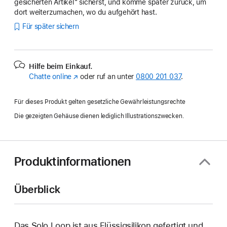
gesicherten Artikel“ sicherst, und komme später zurück, um
dort weiterzumachen, wo du aufgehört hast.
Für später sichern
Hilfe beim Einkauf.
Chatte online
(Öffnet
oder ruf an unter
0800 201 037
.
ein
neues
Für dieses Produkt gelten gesetzliche Gewährleistungsrechte
Fenster)
Die gezeigten Gehäuse dienen lediglich Illustrationszwecken.
Produktinformationen
Überblick
Das Solo Loop ist aus Flüssigsilikon gefertigt und