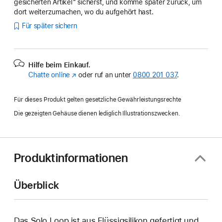
gesicherten Artikel“ sicherst, und komme später zurück, um
dort weiterzumachen, wo du aufgehört hast.
Für später sichern
Hilfe beim Einkauf.
Chatte online
(Öffnet
oder ruf an unter
0800 201 037
.
ein
neues
Für dieses Produkt gelten gesetzliche Gewährleistungsrechte
Fenster)
Die gezeigten Gehäuse dienen lediglich Illustrationszwecken.
Produktinformationen
Überblick
Das Solo Loop ist aus Flüssigsilikon gefertigt und