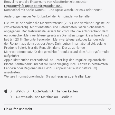
Recycling und die Entsorgung von Altbatterien gibt es unter
Fenster)
regulatoryinfo.apple.com/regulation1542
(öffnet
Kompatibel mit Apple Watch SE und Apple Watch Series 4 oder neuer.
ein
neues
Änderungen an der Verfügbarkeit der Armbänder vorbehalten.
Fenster)
Die Preise beinhalten die Mehrwertsteuer (20 %) und Versicherungssteuer
(wo erforderlich). Nicht enthalten sind Lieferkosten, wenn nicht anders
angegeben. Der Mehrwertsteuersatz für Produkte, die entsprechend dem
europäischen Mehrwertsteuergesetz als Dienstleistungen klassifiziert sind,
beträgt 23 %. Sie unterliegen dem Mehrwertsteuersatz des Landes oder
der Region, aus dem/ aus der Apple Distribution International Ltd. solche
Produkte liefert, hier die Republik Irland. Der zu zahlende
Mehrwertsteuersatz für das gewählte Produkt ist auf dem Auftragsformular
aufgeführt.
Apple Distribution International Ltd. unterliegt der Regulierung durch die
irische Zentralbank und hat die Genehmigung, ihre Dienste in bestimmten
Ländern oder Regionen des EWR (Europäischer Wirtschaftsraum)
anzubieten.
Weitere Informationen finden Sie auf
registers.centralbank.ie
(Öffnet
.
ein
neues
Fenster)
Watch
Apple Watch Armbänder kaufen
Apple
40 mm Solo Loop Maritimblau - Größe 5
Einkaufen und mehr