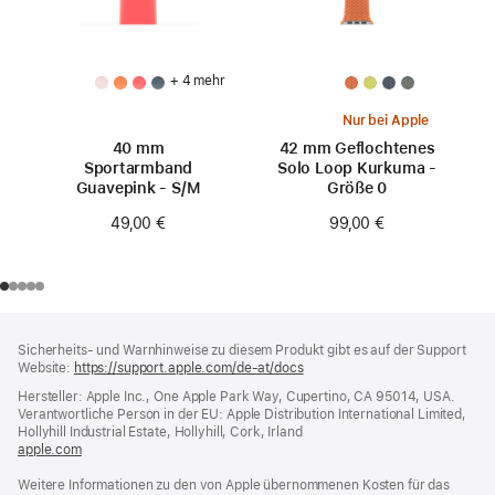
+ 4 mehr
Nur bei Apple
40 mm
42 mm Geflochtenes
Sportarmband
Solo Loop Kurkuma -
Guavepink - S/M
Größe 0
49,00 €
99,00 €
Footer
Fußnoten
Sicherheits- und Warnhinweise zu diesem Produkt gibt es auf der Support
Website:
https://support.apple.com/de-at/docs
(öffnet
ein
Hersteller: Apple Inc., One Apple Park Way, Cupertino, CA 95014, USA.
neues
Verantwortliche Person in der EU: Apple Distribution International Limited,
Fenster)
Hollyhill Industrial Estate, Hollyhill, Cork, Irland
apple.com
(öffnet
ein
Weitere Informationen zu den von Apple übernommenen Kosten für das
neues