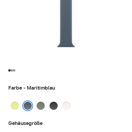
Farbe - Maritimblau
Neongelb
Grüngrau
Schwarz
Blassrosa
Maritimblau
Gehäusegröße