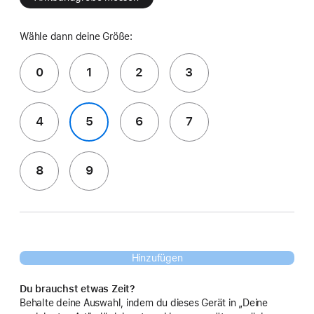
Wähle dann deine Größe:
0
1
2
3
4
5
6
7
8
9
Hinzufügen
Du brauchst etwas Zeit?
Behalte deine Auswahl, indem du dieses Gerät in „Deine