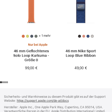
+ 1 mehr
Nur bei Apple
46 mm Geflochtenes
46 mm Nike Sport
Solo Loop Kurkuma -
Loop Blue Ribbon
Größe 0
49,00 €
99,00 €
Footer
Fußnoten
Sicherheits- und Warnhinweise zu diesem Produkt gibt es auf der Support
Website:
https://support.apple.com/de-at/docs
(öffnet
ein
Hersteller: Apple Inc., One Apple Park Way, Cupertino, CA 95014, USA.
neues
Verantwortliche Person in der EU: Apple Distribution International Limited,