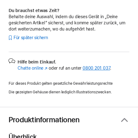
Du brauchst etwas Zeit?
Behalte deine Auswahl, indem du dieses Gerät in „Deine
gesicherten Artikel“ sicherst, und komme später zurück, um
dort weiterzumachen, wo du aufgehört hast.
Für später sichern
Hilfe beim Einkauf.
Chatte online
(Öffnet
oder ruf an unter
0800 201 037
.
ein
neues
Für dieses Produkt gelten gesetzliche Gewährleistungsrechte
Fenster)
Die gezeigten Gehäuse dienen lediglich Illustrationszwecken.
Produktinformationen
Überblick