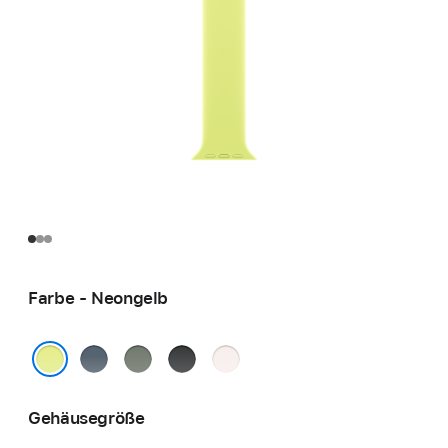
Farbe - Neongelb
Maritimblau
Grüngrau
Schwarz
Blassrosa
Neongelb
Gehäusegröße