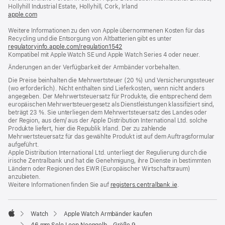
Fenster)
Hollyhill Industrial Estate, Hollyhill, Cork, Irland
apple.com
(öffnet
ein
Weitere Informationen zu den von Apple übernommenen Kosten für das
neues
Recycling und die Entsorgung von Altbatterien gibt es unter
Fenster)
regulatoryinfo.apple.com/regulation1542
(öffnet
Kompatibel mit Apple Watch SE und Apple Watch Series 4 oder neuer.
ein
neues
Änderungen an der Verfügbarkeit der Armbänder vorbehalten.
Fenster)
Die Preise beinhalten die Mehrwertsteuer (20 %) und Versicherungssteuer
(wo erforderlich). Nicht enthalten sind Lieferkosten, wenn nicht anders
angegeben. Der Mehrwertsteuersatz für Produkte, die entsprechend dem
europäischen Mehrwertsteuergesetz als Dienstleistungen klassifiziert sind,
beträgt 23 %. Sie unterliegen dem Mehrwertsteuersatz des Landes oder
der Region, aus dem/ aus der Apple Distribution International Ltd. solche
Produkte liefert, hier die Republik Irland. Der zu zahlende
Mehrwertsteuersatz für das gewählte Produkt ist auf dem Auftragsformular
aufgeführt.
Apple Distribution International Ltd. unterliegt der Regulierung durch die
irische Zentralbank und hat die Genehmigung, ihre Dienste in bestimmten
Ländern oder Regionen des EWR (Europäischer Wirtschaftsraum)
anzubieten.
Weitere Informationen finden Sie auf
registers.centralbank.ie
(Öffnet
.
ein
neues
Fenster)
Watch
Apple Watch Armbänder kaufen
Apple
46 mm Solo Loop Neongelb - Größe 9