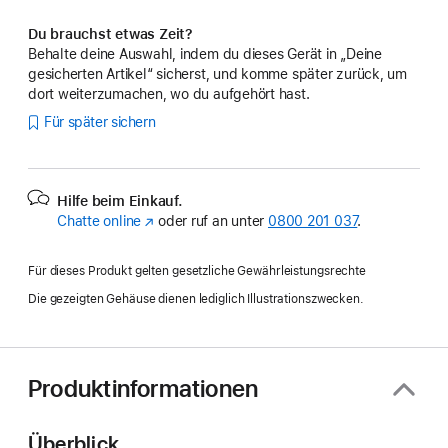
Du brauchst etwas Zeit?
Behalte deine Auswahl, indem du dieses Gerät in „Deine
gesicherten Artikel“ sicherst, und komme später zurück, um
dort weiterzumachen, wo du aufgehört hast.
Für später sichern
Hilfe beim Einkauf.
Chatte online
(Öffnet
oder ruf an unter
0800 201 037
.
ein
neues
Für dieses Produkt gelten gesetzliche Gewährleistungsrechte
Fenster)
Die gezeigten Gehäuse dienen lediglich Illustrationszwecken.
Produktinformationen
Überblick