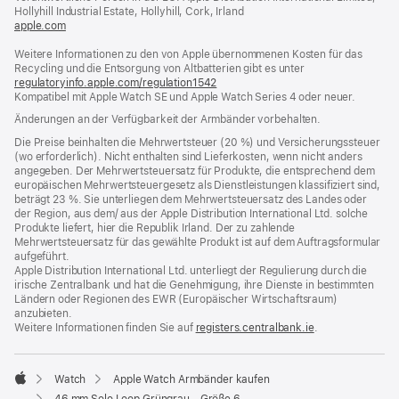
Fenster)
Hollyhill Industrial Estate, Hollyhill, Cork, Irland
apple.com
(öffnet
ein
Weitere Informationen zu den von Apple übernommenen Kosten für das
neues
Recycling und die Entsorgung von Altbatterien gibt es unter
Fenster)
regulatoryinfo.apple.com/regulation1542
(öffnet
Kompatibel mit Apple Watch SE und Apple Watch Series 4 oder neuer.
ein
neues
Änderungen an der Verfügbarkeit der Armbänder vorbehalten.
Fenster)
Die Preise beinhalten die Mehrwertsteuer (20 %) und Versicherungssteuer
(wo erforderlich). Nicht enthalten sind Lieferkosten, wenn nicht anders
angegeben. Der Mehrwertsteuersatz für Produkte, die entsprechend dem
europäischen Mehrwertsteuergesetz als Dienstleistungen klassifiziert sind,
beträgt 23 %. Sie unterliegen dem Mehrwertsteuersatz des Landes oder
der Region, aus dem/ aus der Apple Distribution International Ltd. solche
Produkte liefert, hier die Republik Irland. Der zu zahlende
Mehrwertsteuersatz für das gewählte Produkt ist auf dem Auftragsformular
aufgeführt.
Apple Distribution International Ltd. unterliegt der Regulierung durch die
irische Zentralbank und hat die Genehmigung, ihre Dienste in bestimmten
Ländern oder Regionen des EWR (Europäischer Wirtschaftsraum)
anzubieten.
Weitere Informationen finden Sie auf
registers.centralbank.ie
(Öffnet
.
ein
neues
Fenster)
Watch
Apple Watch Armbänder kaufen
Apple
46 mm Solo Loop Grüngrau - Größe 6