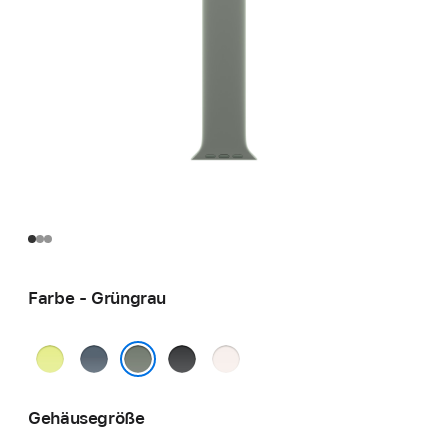
Farbe - Grüngrau
Neongelb
Maritimblau
Schwarz
Blassrosa
Grüngrau
Gehäusegröße