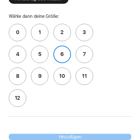
Wähle dann deine Größe:
0
1
2
3
4
5
6
7
8
9
10
11
12
Hinzufügen