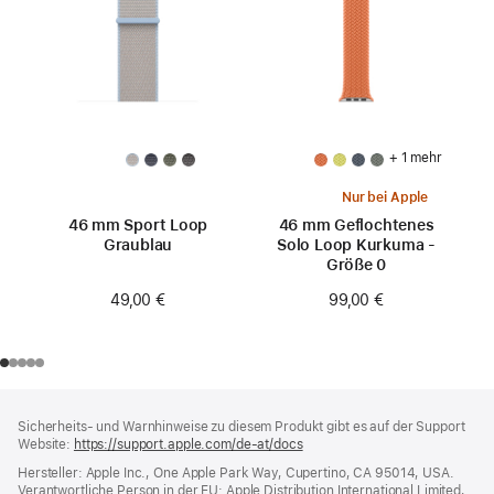
+ 1 mehr
Nur bei Apple
46 mm Sport Loop
46 mm Geflochtenes
Graublau
Solo Loop Kurkuma -
Größe 0
49,00 €
99,00 €
Footer
Fußnoten
Sicherheits- und Warnhinweise zu diesem Produkt gibt es auf der Support
Website:
https://support.apple.com/de-at/docs
(öffnet
ein
Hersteller: Apple Inc., One Apple Park Way, Cupertino, CA 95014, USA.
neues
Verantwortliche Person in der EU: Apple Distribution International Limited,