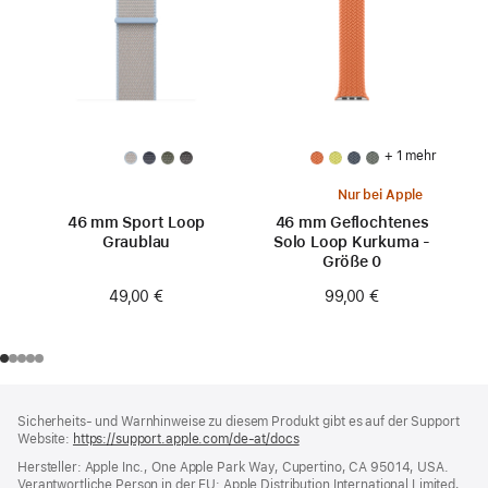
+ 1 mehr
Nur bei Apple
46 mm Sport Loop
46 mm Geflochtenes
Graublau
Solo Loop Kurkuma -
Größe 0
49,00 €
99,00 €
Footer
Fußnoten
Sicherheits- und Warnhinweise zu diesem Produkt gibt es auf der Support
Website:
https://support.apple.com/de-at/docs
(öffnet
ein
Hersteller: Apple Inc., One Apple Park Way, Cupertino, CA 95014, USA.
neues
Verantwortliche Person in der EU: Apple Distribution International Limited,