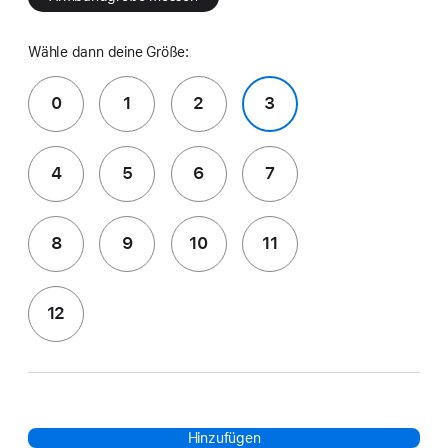
Wähle dann deine Größe:
0
1
2
3
4
5
6
7
8
9
10
11
12
Hinzufügen