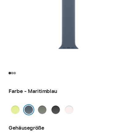
Farbe - Maritimblau
Neongelb
Grüngrau
Schwarz
Blassrosa
Maritimblau
Gehäusegröße