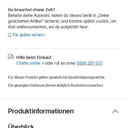
Du brauchst etwas Zeit?
Behalte deine Auswahl, indem du dieses Gerät in „Deine
gesicherten Artikel“ sicherst, und komme später zurück, um
dort weiterzumachen, wo du aufgehört hast.
Für später sichern
Hilfe beim Einkauf.
Chatte online
(Öffnet
oder ruf an unter
0800 201 037
.
ein
neues
Für dieses Produkt gelten gesetzliche Gewährleistungsrechte
Fenster)
Die gezeigten Gehäuse dienen lediglich Illustrationszwecken.
Produktinformationen
Überblick