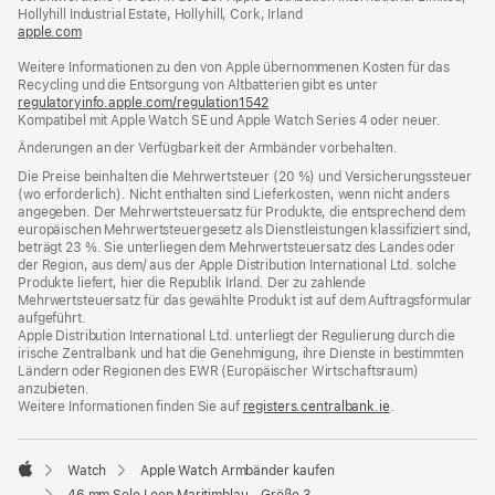
Fenster)
Hollyhill Industrial Estate, Hollyhill, Cork, Irland
apple.com
(öffnet
ein
Weitere Informationen zu den von Apple übernommenen Kosten für das
neues
Recycling und die Entsorgung von Altbatterien gibt es unter
Fenster)
regulatoryinfo.apple.com/regulation1542
(öffnet
Kompatibel mit Apple Watch SE und Apple Watch Series 4 oder neuer.
ein
neues
Änderungen an der Verfügbarkeit der Armbänder vorbehalten.
Fenster)
Die Preise beinhalten die Mehrwertsteuer (20 %) und Versicherungssteuer
(wo erforderlich). Nicht enthalten sind Lieferkosten, wenn nicht anders
angegeben. Der Mehrwertsteuersatz für Produkte, die entsprechend dem
europäischen Mehrwertsteuergesetz als Dienstleistungen klassifiziert sind,
beträgt 23 %. Sie unterliegen dem Mehrwertsteuersatz des Landes oder
der Region, aus dem/ aus der Apple Distribution International Ltd. solche
Produkte liefert, hier die Republik Irland. Der zu zahlende
Mehrwertsteuersatz für das gewählte Produkt ist auf dem Auftragsformular
aufgeführt.
Apple Distribution International Ltd. unterliegt der Regulierung durch die
irische Zentralbank und hat die Genehmigung, ihre Dienste in bestimmten
Ländern oder Regionen des EWR (Europäischer Wirtschaftsraum)
anzubieten.
Weitere Informationen finden Sie auf
registers.centralbank.ie
(Öffnet
.
ein
neues
Fenster)
Watch
Apple Watch Armbänder kaufen
Apple
46 mm Solo Loop Maritimblau - Größe 3