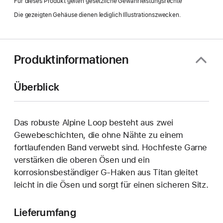
Für dieses Produkt gelten gesetzliche Gewährleistungsrechte
Fenster)
Die gezeigten Gehäuse dienen lediglich Illustrationszwecken.
Produktinformationen
Überblick
Das robuste Alpine Loop besteht aus zwei
Gewebe­schichten, die ohne Nähte zu einem
fortlaufenden Band verwebt sind. Hochfeste Garne
verstärken die oberen Ösen und ein
korrosionsbeständiger G-Haken aus Titan gleitet
leicht in die Ösen und sorgt für einen sicheren Sitz.
Lieferumfang