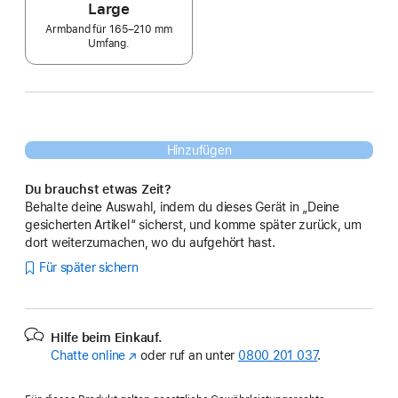
Large
Armband für 165–210 mm
Umfang.
Hinzufügen
Du brauchst etwas Zeit?
Behalte deine Auswahl, indem du dieses Gerät in „Deine
gesicherten Artikel“ sicherst, und komme später zurück, um
dort weiterzumachen, wo du aufgehört hast.
Für später sichern
Hilfe beim Einkauf.
Chatte online
(Öffnet
oder ruf an unter
0800 201 037
.
ein
neues