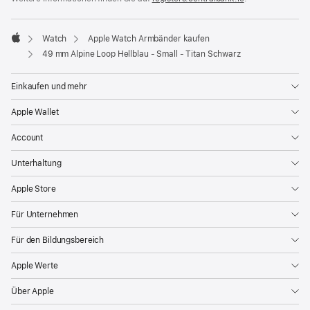
ein
neues
Fenster)
Watch
Apple Watch Armbänder kaufen
Apple
49 mm Alpine Loop Hellblau - Small - Titan Schwarz
Einkaufen und mehr
Apple Wallet
Account
Unterhaltung
Apple Store
Für Unternehmen
Für den Bildungsbereich
Apple Werte
Über Apple