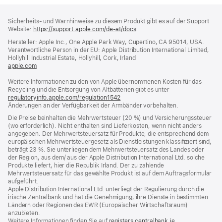
Footer
Fußnoten
Sicherheits- und Warnhinweise zu diesem Produkt gibt es auf der Support
Website:
https://support.apple.com/de-at/docs
(öffnet
ein
Hersteller: Apple Inc., One Apple Park Way, Cupertino, CA 95014, USA.
neues
Verantwortliche Person in der EU: Apple Distribution International Limited,
Fenster)
Hollyhill Industrial Estate, Hollyhill, Cork, Irland
apple.com
(öffnet
ein
Weitere Informationen zu den von Apple übernommenen Kosten für das
neues
Recycling und die Entsorgung von Altbatterien gibt es unter
Fenster)
regulatoryinfo.apple.com/regulation1542
(öffnet
Änderungen an der Verfügbarkeit der Armbänder vorbehalten.
ein
neues
Die Preise beinhalten die Mehrwertsteuer (20 %) und Versicherungssteuer
Fenster)
(wo erforderlich). Nicht enthalten sind Lieferkosten, wenn nicht anders
angegeben. Der Mehrwertsteuersatz für Produkte, die entsprechend dem
europäischen Mehrwertsteuergesetz als Dienstleistungen klassifiziert sind,
beträgt 23 %. Sie unterliegen dem Mehrwertsteuersatz des Landes oder
der Region, aus dem/ aus der Apple Distribution International Ltd. solche
Produkte liefert, hier die Republik Irland. Der zu zahlende
Mehrwertsteuersatz für das gewählte Produkt ist auf dem Auftragsformular
aufgeführt.
Apple Distribution International Ltd. unterliegt der Regulierung durch die
irische Zentralbank und hat die Genehmigung, ihre Dienste in bestimmten
Ländern oder Regionen des EWR (Europäischer Wirtschaftsraum)
anzubieten.
Weitere Informationen finden Sie auf
registers.centralbank.ie
(Öffnet
.