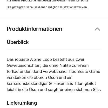
Für dieses Produkt gelten gesetzliche Gewährleistungsrechte
Fenster)
Die gezeigten Gehäuse dienen lediglich Illustrationszwecken.
Produktinformationen
Überblick
Das robuste Alpine Loop besteht aus zwei
Gewebe­schichten, die ohne Nähte zu einem
fortlaufenden Band verwebt sind. Hochfeste Garne
verstärken die oberen Ösen und ein
korrosionsbeständiger G-Haken aus Titan gleitet
leicht in die Ösen und sorgt für einen sicheren Sitz.
Lieferumfang