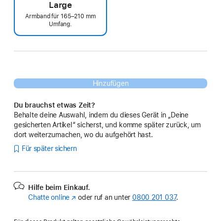
Large
Armband für 165–210 mm
Umfang.
Hinzufügen
Du brauchst etwas Zeit?
Behalte deine Auswahl, indem du dieses Gerät in „Deine
gesicherten Artikel“ sicherst, und komme später zurück, um
dort weiterzumachen, wo du aufgehört hast.
Für später sichern
Hilfe beim Einkauf.
Chatte online
(Öffnet
oder ruf an unter
0800 201 037
.
ein
neues