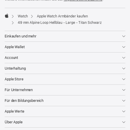
ein
neues
Fenster)
Watch
Apple Watch Armbänder kaufen
Apple
49 mm Alpine Loop Hellblau - Large - Titan Schwarz
Einkaufen und mehr
Apple Wallet
Account
Unterhaltung
Apple Store
Für Unternehmen
Für den Bildungsbereich
Apple Werte
Über Apple