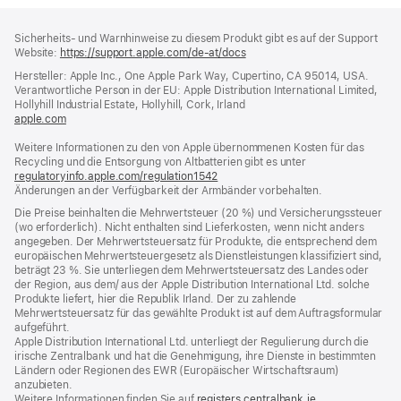
Footer
Fußnoten
Sicherheits- und Warnhinweise zu diesem Produkt gibt es auf der Support
Website:
https://support.apple.com/de-at/docs
(öffnet
ein
Hersteller: Apple Inc., One Apple Park Way, Cupertino, CA 95014, USA.
neues
Verantwortliche Person in der EU: Apple Distribution International Limited,
Fenster)
Hollyhill Industrial Estate, Hollyhill, Cork, Irland
apple.com
(öffnet
ein
Weitere Informationen zu den von Apple übernommenen Kosten für das
neues
Recycling und die Entsorgung von Altbatterien gibt es unter
Fenster)
regulatoryinfo.apple.com/regulation1542
(öffnet
Änderungen an der Verfügbarkeit der Armbänder vorbehalten.
ein
neues
Die Preise beinhalten die Mehrwertsteuer (20 %) und Versicherungssteuer
Fenster)
(wo erforderlich). Nicht enthalten sind Lieferkosten, wenn nicht anders
angegeben. Der Mehrwertsteuersatz für Produkte, die entsprechend dem
europäischen Mehrwertsteuergesetz als Dienstleistungen klassifiziert sind,
beträgt 23 %. Sie unterliegen dem Mehrwertsteuersatz des Landes oder
der Region, aus dem/ aus der Apple Distribution International Ltd. solche
Produkte liefert, hier die Republik Irland. Der zu zahlende
Mehrwertsteuersatz für das gewählte Produkt ist auf dem Auftragsformular
aufgeführt.
Apple Distribution International Ltd. unterliegt der Regulierung durch die
irische Zentralbank und hat die Genehmigung, ihre Dienste in bestimmten
Ländern oder Regionen des EWR (Europäischer Wirtschaftsraum)
anzubieten.
Weitere Informationen finden Sie auf
registers.centralbank.ie
(Öffnet
.