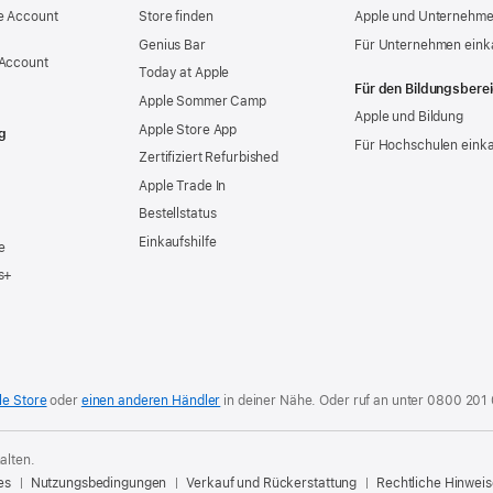
e Account
Store finden
Apple und Unternehm
Genius Bar
Für Unternehmen eink
 Account
Today at Apple
Für den Bildungsbere
Apple Sommer Camp
Apple und Bildung
Apple Store App
g
Für Hochschulen eink
Zertifiziert Refurbished
Apple Trade In
Bestellstatus
Einkaufshilfe
e
s+
le Store
oder
einen anderen Händler
in deiner Nähe. Oder
ruf an unter
0800 201
alten.
es
Nutzungsbedingungen
Verkauf und Rückerstattung
Rechtliche Hinweis