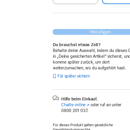
Hinzufügen
Du brauchst etwas Zeit?
Behalte deine Auswahl, indem du dieses 
in „Deine gesicherten Artikel“ sicherst, un
komme später zurück, um dort
weiterzumachen, wo du aufgehört hast.
Für später sichern
Hilfe beim Einkauf.
Chatte online
(Öffnet
oder ruf an unter
0800 201 037.
ein
neues
Fenster)
Für dieses Produkt gelten gesetzliche
Gewährleistungsrechte