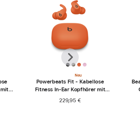
Zurück
Weiter
Neu
ose
Powerbeats Fit - Kabellose
Bea
 mit
Fitness In-Ear Kopfhörer mit
ink
sicherem Sitz - Knallorange
Ka
229,95 €