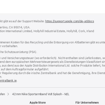
t gibt es auf der Support Website:
https://support.apple.com/de-at/docs
(öffnet
ein
pertino, CA 95014, USA.
neues
n International Limited, Hollyhill Industrial Estate, Hollyhill, Cork, Irland
Fenster
menen Kosten für das Recycling und die Entsorgung von Altbatterien gibt es unt
r vorbehalten.
iche Schutzausrüstung (PSA).
) und Versicherungssteuer (wo erforderlich). Nicht enthalten sind Lieferkosten,
end dem europäischen Mehrwertsteuergesetz als Dienstleistungen klassifiziert sin
us dem/ aus der Apple Distribution International Ltd. solche Produkte liefert, hi
t auf dem Auftragsformular aufgeführt.
t der Regulierung durch die irische Zentralbank und hat die Genehmigung, ihre Die
n.
entralbank.ie
(Öffnet
.
ein
neues
Fenster)
ufen
42 mm Nike Sportarmband Volt Splash - M/L
Apple Store
Für Unternehmen