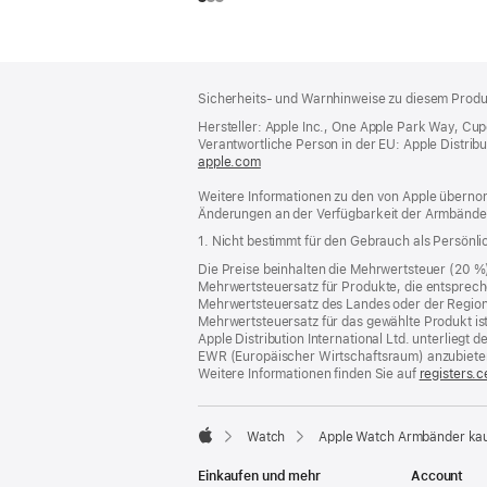
Footer
Fußnoten
Sicherheits- und Warnhinweise zu diesem Produk
Hersteller: Apple Inc., One Apple Park Way, Cu
Verantwortliche Person in der EU: Apple Distributio
apple.com
(öffnet
ein
Weitere Informationen zu den von Apple übernom
neues
Änderungen an der Verfügbarkeit der Armbände
Fenster)
1. Nicht bestimmt für den Gebrauch als Persönl
Die Preise beinhalten die Mehrwertsteuer (20 %
Mehrwertsteuersatz für Produkte, die entsprech
Mehrwertsteuersatz des Landes oder der Region, a
Mehrwertsteuersatz für das gewählte Produkt is
Apple Distribution International Ltd. unterlieg
EWR (Europäischer Wirtschaftsraum) anzubiete
Weitere Informationen finden Sie auf
registers.c
Watch
Apple Watch Armbänder ka
Apple
Einkaufen und mehr
Account