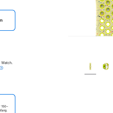
m
e Watch.
r 150–
fang.