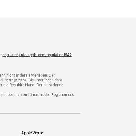
)
er
regulatoryinfo.apple.com/regulation1542
(öffnet
ein
neues
Fenster)
 wenn nicht anders angegeben. Der
d, beträgt 23 %. Sie unterliegen dem
er die Republik Irland. Der zu zahlende
nste in bestimmten Ländern oder Regionen des
Apple Werte