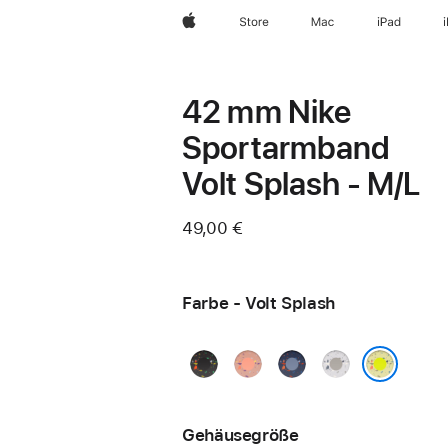
Apple
Store
Mac
iPad
42 mm Nike
Sportarmband
Volt Splash - M/L
49,00 €
Farbe - Volt Splash
Midnight
Alpenglow
Blue
Veiled
Black
Pink
Ribbon
Grey
Volt Splash
Gehäusegröße