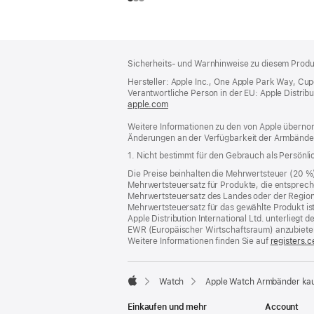
Footer
Fußnoten
Sicherheits- und Warnhinweise zu diesem Produk
Hersteller: Apple Inc., One Apple Park Way, Cu
Verantwortliche Person in der EU: Apple Distributio
apple.com
(öffnet
ein
Weitere Informationen zu den von Apple übernom
neues
Änderungen an der Verfügbarkeit der Armbände
Fenster)
1. Nicht bestimmt für den Gebrauch als Persönl
Die Preise beinhalten die Mehrwertsteuer (20 %
Mehrwertsteuersatz für Produkte, die entsprech
Mehrwertsteuersatz des Landes oder der Region, a
Mehrwertsteuersatz für das gewählte Produkt is
Apple Distribution International Ltd. unterlieg
EWR (Europäischer Wirtschaftsraum) anzubiete
Weitere Informationen finden Sie auf
registers.c
Watch
Apple Watch Armbänder ka
Apple
Einkaufen und mehr
Account