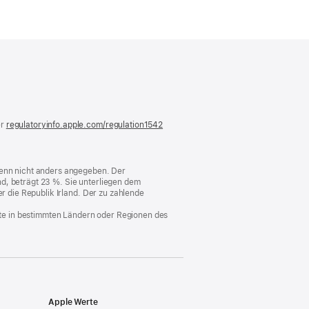
)
er
regulatoryinfo.apple.com/regulation1542
(öffnet
ein
neues
Fenster)
 wenn nicht anders angegeben. Der
d, beträgt 23 %. Sie unterliegen dem
er die Republik Irland. Der zu zahlende
nste in bestimmten Ländern oder Regionen des
Apple Werte