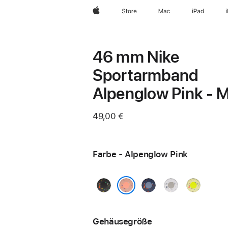
Apple
Store
Mac
iPad
46 mm Nike
Sportarmband
Alpenglow Pink - 
49,00 €
Farbe - Alpenglow Pink
Midnight
Blue
Veiled
Volt
Black
Ribbon
Grey
Splash
Alpenglow Pink
Gehäusegröße