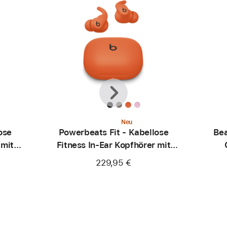
Zurück
Weiter
Neu
ose
Powerbeats Fit - Kabellose
Bea
 mit
Fitness In-Ear Kopfhörer mit
ink
sicherem Sitz - Knallorange
Ka
229,95 €