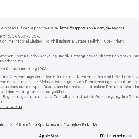
t gibt es auf der Support Website:
https://support.apple.com/de-at/docs
(öffnet
ein
pertino, CA 95014, USA.
neues
n International Limited, Hollyhill Industrial Estate, Hollyhill, Cork, Irland
Fenster
menen Kosten für das Recycling und die Entsorgung von Altbatterien gibt es unt
r vorbehalten.
iche Schutzausrüstung (PSA).
) und Versicherungssteuer (wo erforderlich). Nicht enthalten sind Lieferkosten,
end dem europäischen Mehrwertsteuergesetz als Dienstleistungen klassifiziert sin
us dem/ aus der Apple Distribution International Ltd. solche Produkte liefert, hi
t auf dem Auftragsformular aufgeführt.
t der Regulierung durch die irische Zentralbank und hat die Genehmigung, ihre Die
n.
entralbank.ie
(Öffnet
.
ein
neues
Fenster)
ufen
46 mm Nike Sportarmband Alpenglow Pink - M/L
Apple Store
Für Unternehmen