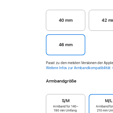
40 mm
42 m
46 mm
Passt zu den meisten Versionen der Appl
Weitere Infos zur Armbandkompatibilität
Armbandgröße
S/M
M/L
Armband für 140–
Armband fü
190 mm Umfang.
210 mm Um