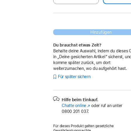
Hinzufügen
Du brauchst etwas Zeit?
Behalte deine Auswahl, indem du dieses 
in „Deine gesicherten Artikel“ sicherst, un
komme später zurück, um dort
weiterzumachen, wo du aufgehört hast.
Für später sichern
Hilfe beim Einkauf.
Chatte online
(Öffnet
oder ruf an unter
0800 201 037.
ein
neues
Fenster)
Für dieses Produkt gelten gesetzliche
Gewährleistungsrechte