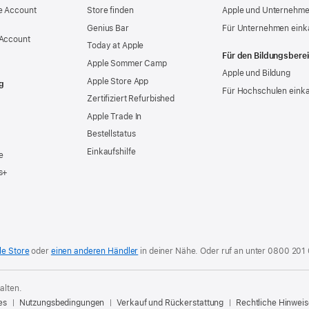
e Account
Store finden
Apple und Unternehm
Genius Bar
Für Unternehmen eink
 Account
Today at Apple
Für den Bildungsbere
Apple Sommer Camp
Apple und Bildung
Apple Store App
g
Für Hochschulen eink
Zertifiziert Refurbished
Apple Trade In
Bestellstatus
Einkaufshilfe
e
s+
le Store
oder
einen anderen Händler
in deiner Nähe. Oder
ruf an unter
0800 201
alten.
es
Nutzungsbedingungen
Verkauf und Rückerstattung
Rechtliche Hinweis