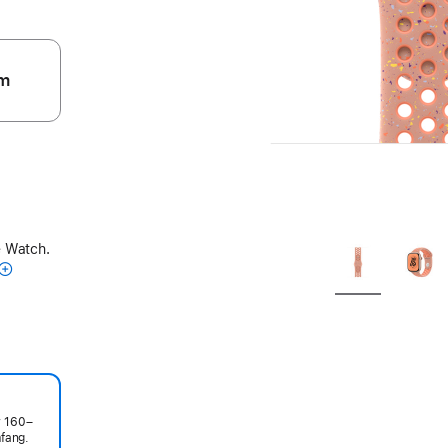
m
e Watch.
r 160–
fang.