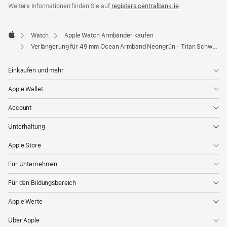
Weitere Informationen finden Sie auf
registers.centralbank.ie
(Öffnet
.
ein
neues
Fenster)
Watch
Apple Watch Armbänder kaufen
Apple
Verlängerung für 49 mm Ocean Armband Neongrün - Titan Schwarz
Einkaufen und mehr
Apple Wallet
Account
Unterhaltung
Apple Store
Für Unternehmen
Für den Bildungsbereich
Apple Werte
Über Apple