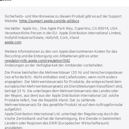
Footer
Fußnoten
Sicherheits- und Warnhinweise zu diesem Produkt gibt es auf der Support
Website:
https://support.apple.com/de-at/docs
(öffnet
ein
Hersteller: Apple Inc., One Apple Park Way, Cupertino, CA 95014, USA.
neues
Verantwortliche Person in der EU: Apple Distribution International Limited,
Fenster)
Hollyhill Industrial Estate, Hollyhill, Cork, Irland
apple.com
(öffnet
ein
Weitere Informationen zu den von Apple übernommenen Kosten für das
neues
Recycling und die Entsorgung von Altbatterien gibt es unter
Fenster)
regulatoryinfo.apple.com/regulation1542
(öffnet
Änderungen an der Verfügbarkeit der Armbänder vorbehalten.
ein
neues
Die Preise beinhalten die Mehrwertsteuer (20 %) und Versicherungssteuer
Fenster)
(wo erforderlich). Nicht enthalten sind Lieferkosten, wenn nicht anders
angegeben. Der Mehrwertsteuersatz für Produkte, die entsprechend dem
europäischen Mehrwertsteuergesetz als Dienstleistungen klassifiziert sind,
beträgt 23 %. Sie unterliegen dem Mehrwertsteuersatz des Landes oder
der Region, aus dem/ aus der Apple Distribution International Ltd. solche
Produkte liefert, hier die Republik Irland. Der zu zahlende
Mehrwertsteuersatz für das gewählte Produkt ist auf dem Auftragsformular
aufgeführt.
Apple Distribution International Ltd. unterliegt der Regulierung durch die
irische Zentralbank und hat die Genehmigung, ihre Dienste in bestimmten
Ländern oder Regionen des EWR (Europäischer Wirtschaftsraum)
anzubieten.