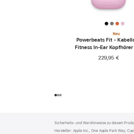
Neu
Powerbeats Fit - Kabell
Fitness In-Ear Kopfhörer
sicherem Sitz - Powerp
229,95 €
Footer
Fußnoten
Sicherheits- und Warnhinweise zu diesem Produk
Hersteller: Apple Inc., One Apple Park Way, Cu