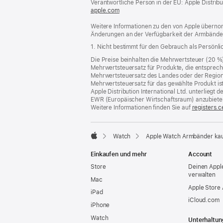
Verantwortliche Person in der EU: Apple Distributio
apple.com
(öffnet
ein
Weitere Informationen zu den von Apple übernom
neues
Änderungen an der Verfügbarkeit der Armbände
Fenster)
1. Nicht bestimmt für den Gebrauch als Persönl
Die Preise beinhalten die Mehrwertsteuer (20 %
Mehrwertsteuersatz für Produkte, die entsprech
Mehrwertsteuersatz des Landes oder der Region, a
Mehrwertsteuersatz für das gewählte Produkt is
Apple Distribution International Ltd. unterlieg
EWR (Europäischer Wirtschaftsraum) anzubiete
Weitere Informationen finden Sie auf
registers.c
Watch
Apple Watch Armbänder ka
Apple
Einkaufen und mehr
Account
Store
Deinen Appl
verwalten
Mac
Apple Store
iPad
iCloud.com
iPhone
Watch
Unterhaltun