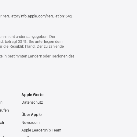
)
er
regulatoryinfo.apple.com/regulation1542
(öffnet
ein
neues
Fenster)
 wenn nicht anders angegeben. Der
d, beträgt 23 %. Sie unterliegen dem
er die Republik Irland. Der zu zahlende
nste in bestimmten Ländern oder Regionen des
Apple Werte
en
Datenschutz
aufen
Über Apple
ich
Newsroom
Apple Leadership Team