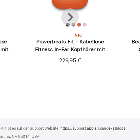
Zurück
Weiter
Neu
ose
Powerbeats Fit - Kabellose
Bea
 mit
Fitness In-Ear Kopfhörer mit
ink
sicherem Sitz - Knallorange
Ka
229,95 €
t gibt es auf der Support Website:
https://support.apple.com/de-at/docs
(öffnet
ein
pertino, CA 95014, USA.
neues