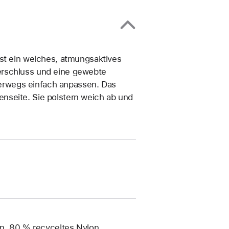
st ein weiches, atmungs­aktives
erschluss und eine gewebte
erwegs einfach anpassen. Das
nseite. Sie polstern weich ab und
an, 80 % recyceltes Nylon