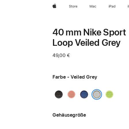
Apple
Store
Mac
iPad
40 mm Nike Sport
Loop Veiled Grey
49,00 €
Farbe - Veiled Grey
Midnight
Alpenglow
Blue
Volt
Black
Pink
Ribbon
Splash
Veiled Grey
Gehäusegröße