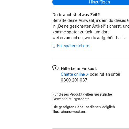
Hinzufügen
Du brauchst etwas Zeit?
Behalte deine Auswahl, indem du dieses 
in „Deine gesicherten Artikel“ sicherst, un
komme später zurück, um dort
weiterzumachen, wo du aufgehört hast.
Für später sichern
Hilfe beim Einkauf.
Chatte online
(Öffnet
oder ruf an unter
0800 201 037.
ein
neues
Fenster)
Für dieses Produkt gelten gesetzliche
Gewährleistungsrechte
Die gezeigten Gehäuse dienen lediglich
Illustrationszwecken.