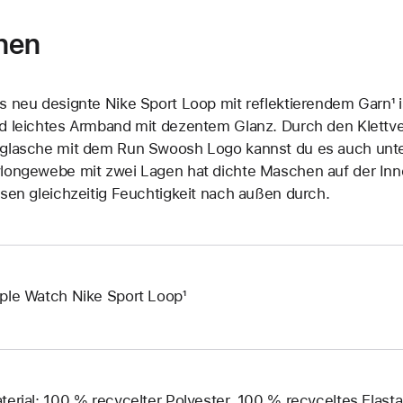
nen
s neu designte Nike Sport Loop mit reflektierendem Garn¹ i
d leichtes Armband mit dezentem Glanz. Durch den Klett­v
glasche mit dem Run Swoosh Logo kannst du es auch unt
longewebe mit zwei Lagen hat dichte Maschen auf der Inne
ssen gleichzeitig Feuchtigkeit nach außen durch.
ple Watch Nike Sport Loop¹
terial: 100 % recycelter Polyester, 100 % recyceltes Elast