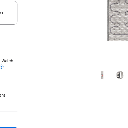
m
e Watch.
en)