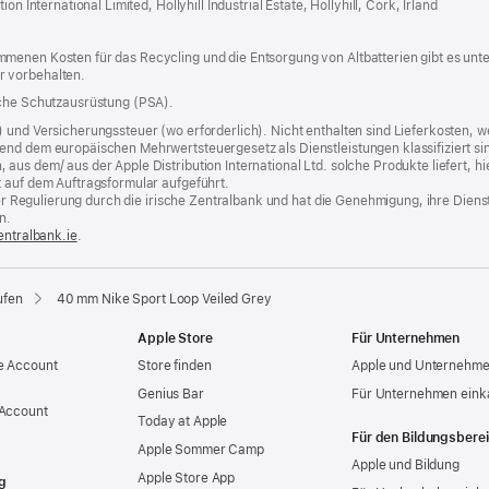
n International Limited, Hollyhill Industrial Estate, Hollyhill, Cork, Irland
Fenster
menen Kosten für das Recycling und die Entsorgung von Altbatterien gibt es unt
r vorbehalten.
iche Schutzausrüstung (PSA).
) und Versicherungssteuer (wo erforderlich). Nicht enthalten sind Lieferkosten,
end dem europäischen Mehrwertsteuergesetz als Dienstleistungen klassifiziert sin
us dem/ aus der Apple Distribution International Ltd. solche Produkte liefert, hi
t auf dem Auftragsformular aufgeführt.
t der Regulierung durch die irische Zentralbank und hat die Genehmigung, ihre Die
n.
entralbank.ie
(Öffnet
.
ein
neues
Fenster)
ufen
40 mm Nike Sport Loop Veiled Grey
Apple Store
Für Unternehmen
e Account
Store finden
Apple und Unternehm
Genius Bar
Für Unternehmen eink
 Account
Today at Apple
Für den Bildungsbere
Apple Sommer Camp
Apple und Bildung
Apple Store App
g