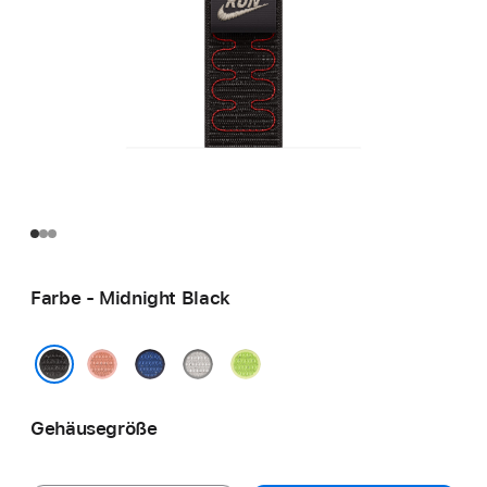
Farbe - Midnight Black
Alpenglow
Blue
Veiled
Volt
Pink
Ribbon
Grey
Splash
Midnight Black
Gehäusegröße