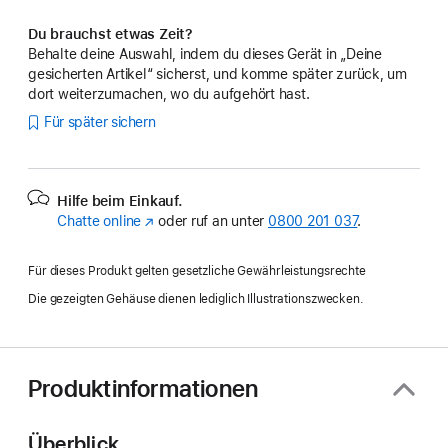
Du brauchst etwas Zeit?
Behalte deine Auswahl, indem du dieses Gerät in „Deine
gesicherten Artikel“ sicherst, und komme später zurück, um
dort weiterzumachen, wo du aufgehört hast.
Für später sichern
Hilfe beim Einkauf.
Chatte online
(Öffnet
oder ruf an unter
0800 201 037
.
ein
neues
Für dieses Produkt gelten gesetzliche Gewährleistungsrechte
Fenster)
Die gezeigten Gehäuse dienen lediglich Illustrationszwecken.
Produktinformationen
Überblick