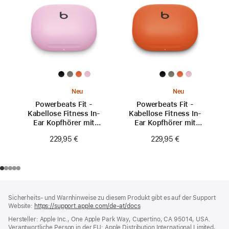
Neu
Neu
Powerbeats Fit -
Powerbeats Fit -
Kabellose Fitness In-
Kabellose Fitness In-
Ear Kopfhörer mit
Ear Kopfhörer mit
sicherem Sitz -
sicherem Sitz -
229,95 €
229,95 €
Powerpink
Knallorange
Footer
Fußnoten
Sicherheits- und Warnhinweise zu diesem Produkt gibt es auf der Support
Website:
https://support.apple.com/de-at/docs
(öffnet
ein
Hersteller: Apple Inc., One Apple Park Way, Cupertino, CA 95014, USA.
neues
Verantwortliche Person in der EU: Apple Distribution International Limited,