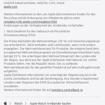
Fenster)
Hollyhill Industrial Estate, Hollyhill, Cork, Irland
apple.com
(öffnet
ein
Weitere Informationen zu den von Apple übernommenen Kosten für das
neues
Recycling und die Entsorgung von Altbatterien gibt es unter
Fenster)
regulatoryinfo.apple.com/regulation1542
(öffnet
Änderungen an der Verfügbarkeit der Armbänder vorbehalten.
ein
neues
1. Nicht bestimmt für den Gebrauch als Persönliche
Fenster)
Schutzausrüstung (PSA).
Die Preise beinhalten die Mehrwertsteuer (20 %) und Versicherungssteuer
(wo erforderlich). Nicht enthalten sind Lieferkosten, wenn nicht anders
angegeben. Der Mehrwertsteuersatz für Produkte, die entsprechend dem
europäischen Mehrwertsteuergesetz als Dienstleistungen klassifiziert sind,
beträgt 23 %. Sie unterliegen dem Mehrwertsteuersatz des Landes oder
der Region, aus dem/ aus der Apple Distribution International Ltd. solche
Produkte liefert, hier die Republik Irland. Der zu zahlende
Mehrwertsteuersatz für das gewählte Produkt ist auf dem Auftragsformular
aufgeführt.
Apple Distribution International Ltd. unterliegt der Regulierung durch die
irische Zentralbank und hat die Genehmigung, ihre Dienste in bestimmten
Ländern oder Regionen des EWR (Europäischer Wirtschaftsraum)
anzubieten.
Weitere Informationen finden Sie auf
registers.centralbank.ie
(Öffnet
.
ein
neues
Fenster)
Watch
Apple Watch Armbänder kaufen