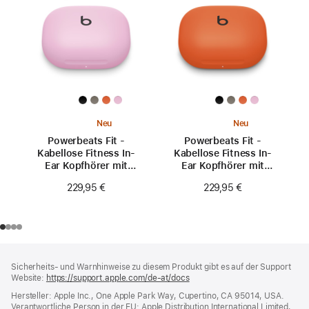
Neu
Neu
Powerbeats Fit -
Powerbeats Fit -
Kabellose Fitness In-
Kabellose Fitness In-
Ear Kopfhörer mit
Ear Kopfhörer mit
sicherem Sitz -
sicherem Sitz -
229,95 €
229,95 €
Powerpink
Knallorange
Footer
Fußnoten
Sicherheits- und Warnhinweise zu diesem Produkt gibt es auf der Support
Website:
https://support.apple.com/de-at/docs
(öffnet
ein
Hersteller: Apple Inc., One Apple Park Way, Cupertino, CA 95014, USA.
neues
Verantwortliche Person in der EU: Apple Distribution International Limited,