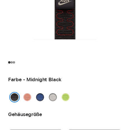
Farbe - Midnight Black
Alpenglow
Blue
Veiled
Volt
Pink
Ribbon
Grey
Splash
Midnight Black
Gehäusegröße