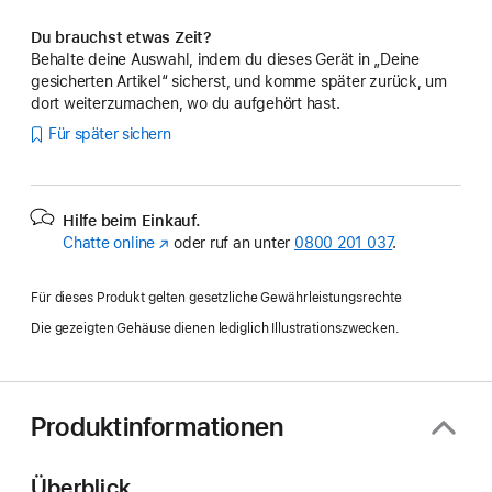
Du brauchst etwas Zeit?
Behalte deine Auswahl, indem du dieses Gerät in „Deine
gesicherten Artikel“ sicherst, und komme später zurück, um
dort weiterzumachen, wo du aufgehört hast.
Für später sichern
Hilfe beim Einkauf.
Chatte online
(Öffnet
oder ruf an unter
0800 201 037
.
ein
neues
Für dieses Produkt gelten gesetzliche Gewährleistungsrechte
Fenster)
Die gezeigten Gehäuse dienen lediglich Illustrationszwecken.
Produktinformationen
Überblick