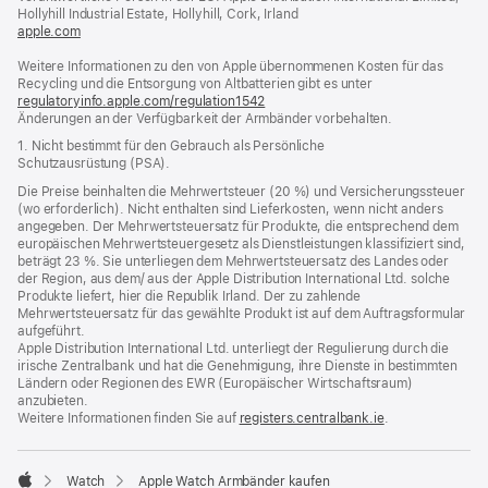
Fenster)
Hollyhill Industrial Estate, Hollyhill, Cork, Irland
apple.com
(öffnet
ein
Weitere Informationen zu den von Apple übernommenen Kosten für das
neues
Recycling und die Entsorgung von Altbatterien gibt es unter
Fenster)
regulatoryinfo.apple.com/regulation1542
(öffnet
Änderungen an der Verfügbarkeit der Armbänder vorbehalten.
ein
neues
1. Nicht bestimmt für den Gebrauch als Persönliche
Fenster)
Schutzausrüstung (PSA).
Die Preise beinhalten die Mehrwertsteuer (20 %) und Versicherungssteuer
(wo erforderlich). Nicht enthalten sind Lieferkosten, wenn nicht anders
angegeben. Der Mehrwertsteuersatz für Produkte, die entsprechend dem
europäischen Mehrwertsteuergesetz als Dienstleistungen klassifiziert sind,
beträgt 23 %. Sie unterliegen dem Mehrwertsteuersatz des Landes oder
der Region, aus dem/ aus der Apple Distribution International Ltd. solche
Produkte liefert, hier die Republik Irland. Der zu zahlende
Mehrwertsteuersatz für das gewählte Produkt ist auf dem Auftragsformular
aufgeführt.
Apple Distribution International Ltd. unterliegt der Regulierung durch die
irische Zentralbank und hat die Genehmigung, ihre Dienste in bestimmten
Ländern oder Regionen des EWR (Europäischer Wirtschaftsraum)
anzubieten.
Weitere Informationen finden Sie auf
registers.centralbank.ie
(Öffnet
.
ein
neues
Fenster)
Watch
Apple Watch Armbänder kaufen