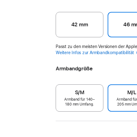
42 mm
46 m
Passt zu den meisten Versionen der Appl
Weitere Infos zur Armbandkompatibilität
Armbandgröße
S/M
M/L
Armband für 140–
Armband fü
180 mm Umfang.
205 mm Um