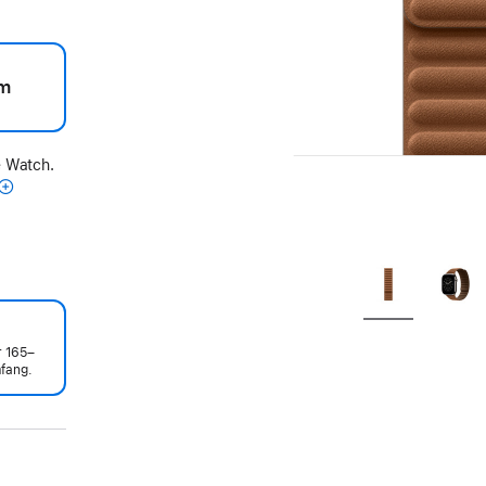
m
e Watch.
r 165–
fang.