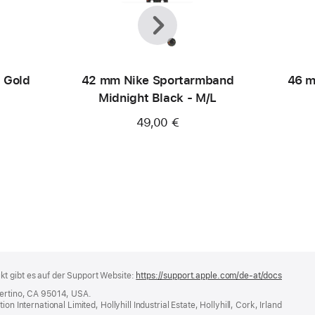
Zurück
Weiter
 Gold
42 mm Nike Sportarmband
46 m
Midnight Black - M/L
49,00 €
t gibt es auf der Support Website:
https://support.apple.com/de-at/docs
(öffnet
ein
pertino, CA 95014, USA.
neues
n International Limited, Hollyhill Industrial Estate, Hollyhill, Cork, Irland
Fenster