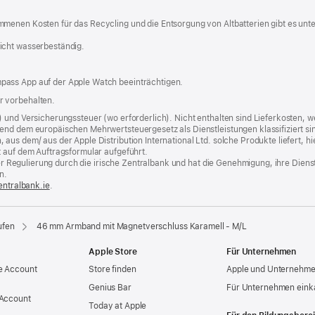
menen Kosten für das Recycling und die Entsorgung von Altbatterien gibt es unt
icht wasserbeständig.
pass App auf der Apple Watch beeinträchtigen.
r vorbehalten.
) und Versicherungssteuer (wo erforderlich). Nicht enthalten sind Lieferkosten,
end dem europäischen Mehrwertsteuergesetz als Dienstleistungen klassifiziert sin
us dem/ aus der Apple Distribution International Ltd. solche Produkte liefert, hi
t auf dem Auftragsformular aufgeführt.
t der Regulierung durch die irische Zentralbank und hat die Genehmigung, ihre Die
n.
entralbank.ie
(Öffnet
.
ein
neues
Fenster)
ufen
46 mm Armband mit Magnetverschluss Karamell - M/L
Apple Store
Für Unternehmen
e Account
Store finden
Apple und Unternehm
Genius Bar
Für Unternehmen eink
 Account
Today at Apple