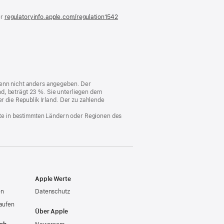
er
regulatoryinfo.apple.com/regulation1542
(öffnet
ein
neues
Fenster)
 wenn nicht anders angegeben. Der
d, beträgt 23 %. Sie unterliegen dem
er die Republik Irland. Der zu zahlende
nste in bestimmten Ländern oder Regionen des
Apple Werte
en
Datenschutz
aufen
Über Apple