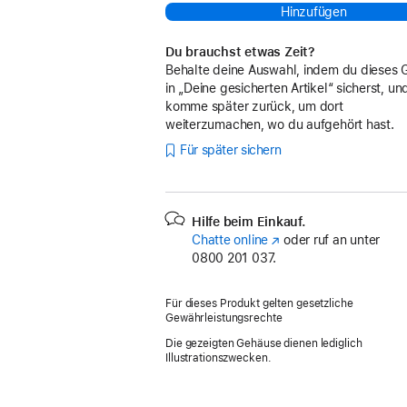
Hinzufügen
Du brauchst etwas Zeit?
Behalte deine Auswahl, indem du dieses 
in „Deine gesicherten Artikel“ sicherst, un
komme später zurück, um dort
weiterzumachen, wo du aufgehört hast.
Für später sichern
Hilfe beim Einkauf.
Chatte online
(Öffnet
oder ruf an unter
0800 201 037.
ein
neues
Fenster)
Für dieses Produkt gelten gesetzliche
Gewährleistungsrechte
Die gezeigten Gehäuse dienen lediglich
Illustrationszwecken.