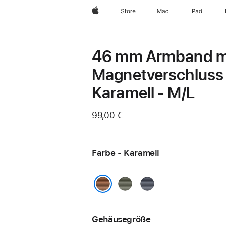
Apple
Store
Mac
iPad
46 mm Armband m
Magnetverschluss
Karamell - M/L
99,00 €
Farbe - Karamell
Silbergrau
Navy
Karamell
Gehäusegröße