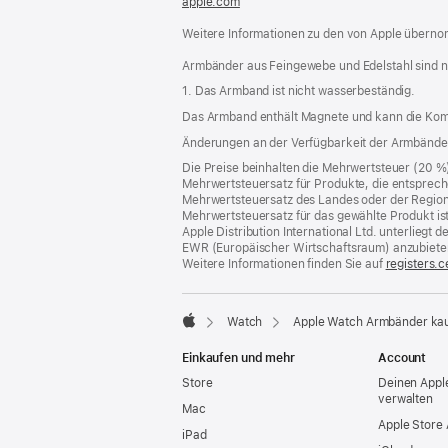
apple.com
(öffnet
ein
Weitere Informationen zu den von Apple übernom
neues
Fenster)
Armbänder aus Feingewebe und Edelstahl sind n
1. Das Armband ist nicht wasserbeständig.
Das Armband enthält Magnete und kann die Kom
Änderungen an der Verfügbarkeit der Armbände
Die Preise beinhalten die Mehrwertsteuer (20 %
Mehrwertsteuersatz für Produkte, die entsprech
Mehrwertsteuersatz des Landes oder der Region, a
Mehrwertsteuersatz für das gewählte Produkt is
Apple Distribution International Ltd. unterlieg
EWR (Europäischer Wirtschaftsraum) anzubiete
Weitere Informationen finden Sie auf
registers.c
Watch
Apple Watch Armbänder ka
Apple
Einkaufen und mehr
Account
Store
Deinen Appl
verwalten
Mac
Apple Store
iPad