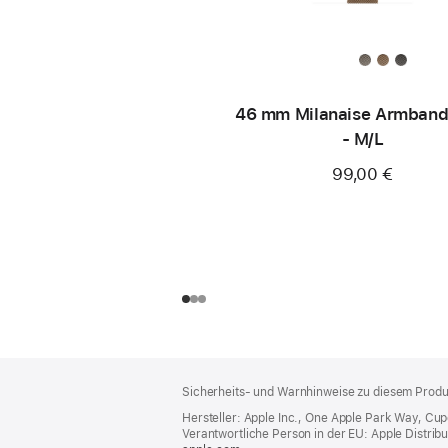
46 mm Milanaise Armband
- M/L
99,00 €
Footer
Fußnoten
Sicherheits- und Warnhinweise zu diesem Produk
Hersteller: Apple Inc., One Apple Park Way, Cu
Verantwortliche Person in der EU: Apple Distributio