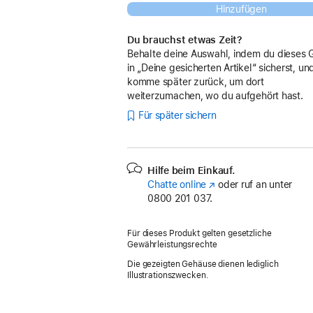
Hinzufügen
Du brauchst etwas Zeit?
Behalte deine Auswahl, indem du dieses 
in „Deine gesicherten Artikel“ sicherst, un
komme später zurück, um dort
weiterzumachen, wo du aufgehört hast.
Für später sichern
Hilfe beim Einkauf.
Chatte online
(Öffnet
oder ruf an unter
0800 201 037.
ein
neues
Fenster)
Für dieses Produkt gelten gesetzliche
Gewährleistungsrechte
Die gezeigten Gehäuse dienen lediglich
Illustrationszwecken.