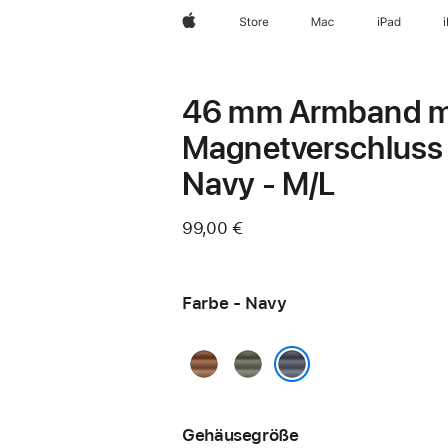
Apple
Store
Mac
iPad
46 mm Armband m
Magnetverschluss
Navy - M/L
99,00 €
Farbe - Navy
Karamell
Silbergrau
Navy
Gehäusegröße