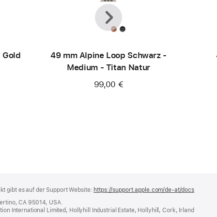
Zurück
Weiter
 Gold
49 mm Alpine Loop Schwarz -
Medium - Titan Natur
99,00 €
t gibt es auf der Support Website:
https://support.apple.com/de-at/docs
(öffnet
ein
pertino, CA 95014, USA.
neues
n International Limited, Hollyhill Industrial Estate, Hollyhill, Cork, Irland
Fenster