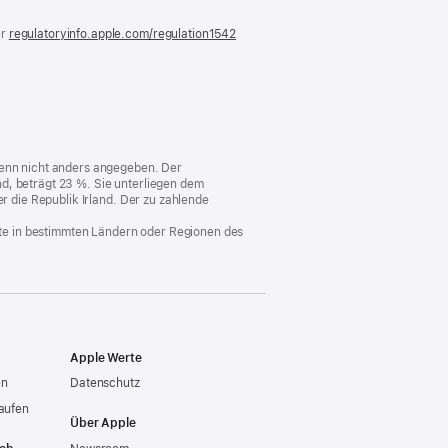
er
regulatoryinfo.apple.com/regulation1542
(öffnet
ein
neues
Fenster)
 wenn nicht anders angegeben. Der
d, beträgt 23 %. Sie unterliegen dem
er die Republik Irland. Der zu zahlende
nste in bestimmten Ländern oder Regionen des
Apple Werte
en
Datenschutz
aufen
Über Apple