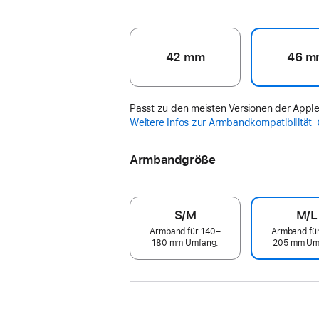
42 mm
46 m
Passt zu den meisten Versionen der Appl
Weitere Infos zur Armbandkompatibilität
Armbandgröße
S/M
M/L
Armband für 140–
Armband fü
180 mm Umfang.
205 mm Um