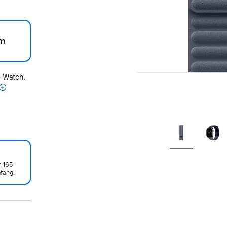
m
e Watch.
r 165–
fang.