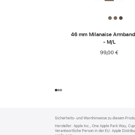
46 mm Milanaise Armband
- M/L
99,00 €
Footer
Fußnoten
Sicherheits- und Warnhinweise zu diesem Produk
Hersteller: Apple Inc., One Apple Park Way, Cu
Verantwortliche Person in der EU: Apple Distributio