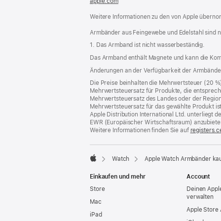
apple.com
(öffnet
ein
Weitere Informationen zu den von Apple übernom
neues
Fenster)
Armbänder aus Feingewebe und Edelstahl sind n
1. Das Armband ist nicht wasserbeständig.
Das Armband enthält Magnete und kann die Kom
Änderungen an der Verfügbarkeit der Armbände
Die Preise beinhalten die Mehrwertsteuer (20 %
Mehrwertsteuersatz für Produkte, die entsprech
Mehrwertsteuersatz des Landes oder der Region, a
Mehrwertsteuersatz für das gewählte Produkt is
Apple Distribution International Ltd. unterlieg
EWR (Europäischer Wirtschaftsraum) anzubiete
Weitere Informationen finden Sie auf
registers.c
Watch
Apple Watch Armbänder ka
Apple
Einkaufen und mehr
Account
Store
Deinen Appl
verwalten
Mac
Apple Store
iPad