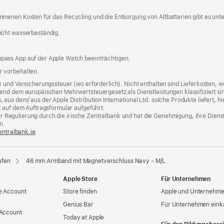
menen Kosten für das Recycling und die Entsorgung von Altbatterien gibt es unt
icht wasserbeständig.
pass App auf der Apple Watch beeinträchtigen.
r vorbehalten.
) und Versicherungssteuer (wo erforderlich). Nicht enthalten sind Lieferkosten,
end dem europäischen Mehrwertsteuergesetz als Dienstleistungen klassifiziert sin
us dem/ aus der Apple Distribution International Ltd. solche Produkte liefert, hi
t auf dem Auftragsformular aufgeführt.
t der Regulierung durch die irische Zentralbank und hat die Genehmigung, ihre Die
n.
entralbank.ie
(Öffnet
.
ein
neues
Fenster)
ufen
46 mm Armband mit Magnetverschluss Navy - M/L
Apple Store
Für Unternehmen
e Account
Store finden
Apple und Unternehm
Genius Bar
Für Unternehmen eink
 Account
Today at Apple