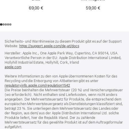
69,00 €
59,00 €
Footer
Fußnoten
Sicherheits- und Warnhinweise zu diesem Produkt gibt es auf der Support
Website:
https://support.apple.com/de-at/docs
(öffnet
ein
Hersteller: Apple Inc., One Apple Park Way, Cupertino, CA 95014, USA.
neues
Verantwortliche Person in der EU: Apple Distribution International Limited,
Fenster)
Hollyhill Industrial Estate, Hollyhill, Cork, Irland
apple.com
(öffnet
ein
Weitere Informationen zu den von Apple übernommenen Kosten für das
neues
Recycling und die Entsorgung von Altbatterien gibt es unter
Fenster)
regulatoryinfo.apple.com/regulation1542
(öffnet
Die Preise beinhalten die Mehrwertsteuer (20 %) und Versicherungssteuer
ein
(wo erforderlich). Nicht enthalten sind Lieferkosten, wenn nicht anders
neues
angegeben. Der Mehrwertsteuersatz für Produkte, die entsprechend dem
Fenster)
europäischen Mehrwertsteuergesetz als Dienstleistungen klassifiziert sind,
beträgt 23 %. Sie unterliegen dem Mehrwertsteuersatz des Landes oder
der Region, aus dem/ aus der Apple Distribution International Ltd. solche
Produkte liefert, hier die Republik Irland. Der zu zahlende
Mehrwertsteuersatz für das gewählte Produkt ist auf dem Auftragsformular
aufgeführt.