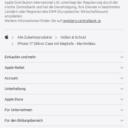
Apple Distribution International Ltd. unterliegt der Regulierung durch die
irische Zentralbank und hat die Genehmigung, ihre Dienste in bestimmten
Ländern oder Regionen des EWR (Europäischer Wirtschaftsraum)
anzubieten.
Weitere Informationen finden Sie auf
registers.centralbank.ie
(Öffnet
.
ein
neues
Fenster)
Alle Zubehörprodukte
Hüllen & Schutz
Apple
iPhone 17 Silikon Case mit MagSafe - Maritimblau
Einkaufen und mehr
Apple Wallet
Account
Unterhaltung
Apple Store
Für Unternehmen
Für den Bildungsbereich