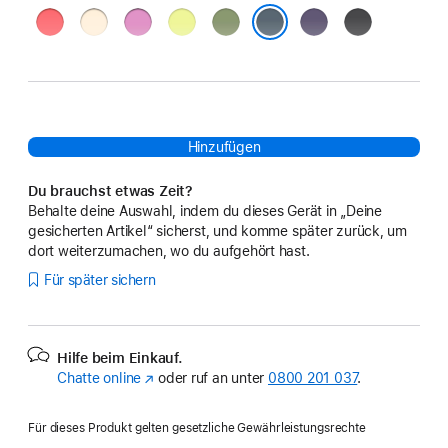
Guavepink
Vanille
Leuchtendes
Neongelb
Hellmoosgrün
Nebelviolett
Schwarz
Lavendel
Maritimblau
Hinzufügen
Du brauchst etwas Zeit?
Behalte deine Auswahl, indem du dieses Gerät in „Deine
gesicherten Artikel“ sicherst, und komme später zurück, um
dort weiterzumachen, wo du aufgehört hast.
Für später sichern
Hilfe beim Einkauf.
Chatte online
(Öffnet
oder ruf an unter
0800 201 037
.
ein
neues
Für dieses Produkt gelten gesetzliche Gewährleistungsrechte
Fenster)