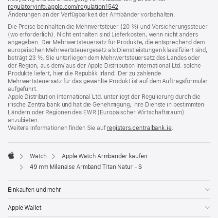
regulatoryinfo.apple.com/regulation1542
(öffnet
Änderungen an der Verfügbarkeit der Armbänder vorbehalten.
ein
neues
Die Preise beinhalten die Mehrwertsteuer (20 %) und Versicherungssteuer
Fenster)
(wo erforderlich). Nicht enthalten sind Lieferkosten, wenn nicht anders
angegeben. Der Mehrwertsteuersatz für Produkte, die entsprechend dem
europäischen Mehrwertsteuergesetz als Dienstleistungen klassifiziert sind,
beträgt 23 %. Sie unterliegen dem Mehrwertsteuersatz des Landes oder
der Region, aus dem/ aus der Apple Distribution International Ltd. solche
Produkte liefert, hier die Republik Irland. Der zu zahlende
Mehrwertsteuersatz für das gewählte Produkt ist auf dem Auftragsformular
aufgeführt.
Apple Distribution International Ltd. unterliegt der Regulierung durch die
irische Zentralbank und hat die Genehmigung, ihre Dienste in bestimmten
Ländern oder Regionen des EWR (Europäischer Wirtschaftsraum)
anzubieten.
Weitere Informationen finden Sie auf
registers.centralbank.ie
(Öffnet
.
ein
neues
Fenster)
Watch
Apple Watch Armbänder kaufen
Apple
49 mm Milanaise Armband Titan Natur ‑ S
Einkaufen und mehr
Apple Wallet