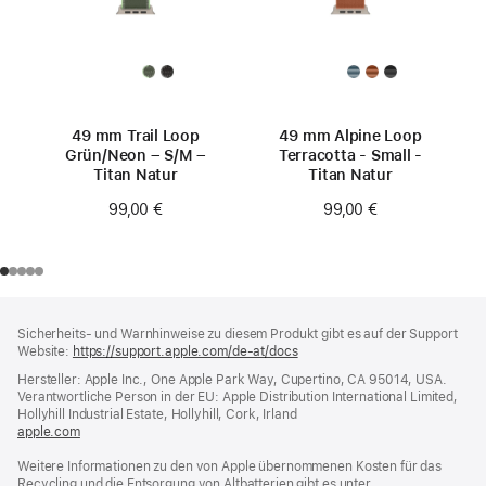
49 mm Trail Loop
49 mm Alpine Loop
Grün/Neon – S/M –
Terracotta - Small -
Titan Natur
Titan Natur
99,00 €
99,00 €
Footer
Fußnoten
Sicherheits- und Warnhinweise zu diesem Produkt gibt es auf der Support
Website:
https://support.apple.com/de-at/docs
(öffnet
ein
Hersteller: Apple Inc., One Apple Park Way, Cupertino, CA 95014, USA.
neues
Verantwortliche Person in der EU: Apple Distribution International Limited,
Fenster)
Hollyhill Industrial Estate, Hollyhill, Cork, Irland
apple.com
(öffnet
ein
Weitere Informationen zu den von Apple übernommenen Kosten für das
neues
Recycling und die Entsorgung von Altbatterien gibt es unter
Fenster)