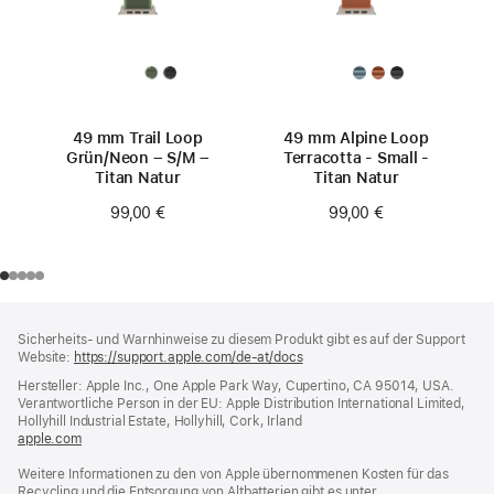
49 mm Trail Loop
49 mm Alpine Loop
Grün/Neon – S/M –
Terracotta - Small -
Titan Natur
Titan Natur
99,00 €
99,00 €
Footer
Fußnoten
Sicherheits- und Warnhinweise zu diesem Produkt gibt es auf der Support
Website:
https://support.apple.com/de-at/docs
(öffnet
ein
Hersteller: Apple Inc., One Apple Park Way, Cupertino, CA 95014, USA.
neues
Verantwortliche Person in der EU: Apple Distribution International Limited,
Fenster)
Hollyhill Industrial Estate, Hollyhill, Cork, Irland
apple.com
(öffnet
ein
Weitere Informationen zu den von Apple übernommenen Kosten für das
neues
Recycling und die Entsorgung von Altbatterien gibt es unter
Fenster)