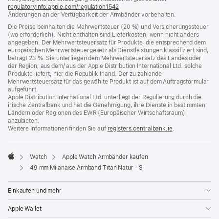
regulatoryinfo.apple.com/regulation1542
(öffnet
Änderungen an der Verfügbarkeit der Armbänder vorbehalten.
ein
neues
Die Preise beinhalten die Mehrwertsteuer (20 %) und Versicherungssteuer
Fenster)
(wo erforderlich). Nicht enthalten sind Lieferkosten, wenn nicht anders
angegeben. Der Mehrwertsteuersatz für Produkte, die entsprechend dem
europäischen Mehrwertsteuergesetz als Dienstleistungen klassifiziert sind,
beträgt 23 %. Sie unterliegen dem Mehrwertsteuersatz des Landes oder
der Region, aus dem/ aus der Apple Distribution International Ltd. solche
Produkte liefert, hier die Republik Irland. Der zu zahlende
Mehrwertsteuersatz für das gewählte Produkt ist auf dem Auftragsformular
aufgeführt.
Apple Distribution International Ltd. unterliegt der Regulierung durch die
irische Zentralbank und hat die Genehmigung, ihre Dienste in bestimmten
Ländern oder Regionen des EWR (Europäischer Wirtschaftsraum)
anzubieten.
Weitere Informationen finden Sie auf
registers.centralbank.ie
(Öffnet
.
ein
neues
Fenster)
Watch
Apple Watch Armbänder kaufen
Apple
49 mm Milanaise Armband Titan Natur ‑ S
Einkaufen und mehr
Apple Wallet