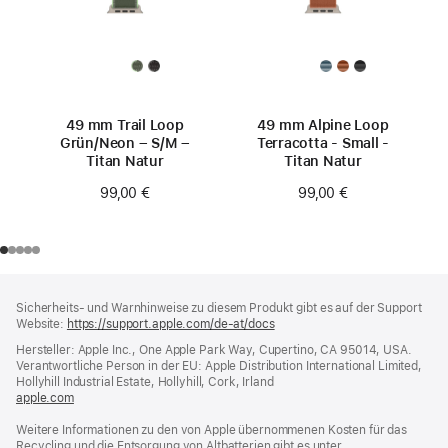
49 mm Trail Loop
49 mm Alpine Loop
Grün/Neon – S/M –
Terracotta - Small -
Titan Natur
Titan Natur
99,00 €
99,00 €
Footer
Fußnoten
Sicherheits- und Warnhinweise zu diesem Produkt gibt es auf der Support
Website:
https://support.apple.com/de-at/docs
(öffnet
ein
Hersteller: Apple Inc., One Apple Park Way, Cupertino, CA 95014, USA.
neues
Verantwortliche Person in der EU: Apple Distribution International Limited,
Fenster)
Hollyhill Industrial Estate, Hollyhill, Cork, Irland
apple.com
(öffnet
ein
Weitere Informationen zu den von Apple übernommenen Kosten für das
neues
Recycling und die Entsorgung von Altbatterien gibt es unter
Fenster)