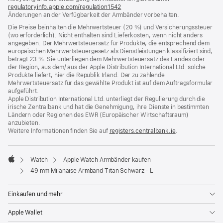
regulatoryinfo.apple.com/regulation1542
(öffnet
Änderungen an der Verfügbarkeit der Armbänder vorbehalten.
ein
neues
Die Preise beinhalten die Mehrwertsteuer (20 %) und Versicherungssteuer
Fenster)
(wo erforderlich). Nicht enthalten sind Lieferkosten, wenn nicht anders
angegeben. Der Mehrwertsteuersatz für Produkte, die entsprechend dem
europäischen Mehrwertsteuergesetz als Dienstleistungen klassifiziert sind,
beträgt 23 %. Sie unterliegen dem Mehrwertsteuersatz des Landes oder
der Region, aus dem/ aus der Apple Distribution International Ltd. solche
Produkte liefert, hier die Republik Irland. Der zu zahlende
Mehrwertsteuersatz für das gewählte Produkt ist auf dem Auftragsformular
aufgeführt.
Apple Distribution International Ltd. unterliegt der Regulierung durch die
irische Zentralbank und hat die Genehmigung, ihre Dienste in bestimmten
Ländern oder Regionen des EWR (Europäischer Wirtschaftsraum)
anzubieten.
Weitere Informationen finden Sie auf
registers.centralbank.ie
(Öffnet
.
ein
neues
Fenster)
Watch
Apple Watch Armbänder kaufen
Apple
49 mm Milanaise Armband Titan Schwarz ‑ L
Einkaufen und mehr
Apple Wallet