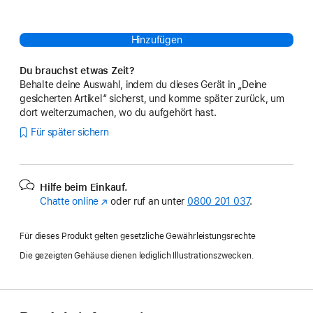
Hinzufügen
Du brauchst etwas Zeit?
Behalte deine Auswahl, indem du dieses Gerät in „Deine
gesicherten Artikel“ sicherst, und komme später zurück, um
dort weiterzumachen, wo du aufgehört hast.
Für später sichern
Hilfe beim Einkauf.
Chatte online
(Öffnet
oder ruf an unter
0800 201 037
.
ein
neues
Für dieses Produkt gelten gesetzliche Gewährleistungsrechte
Fenster)
Die gezeigten Gehäuse dienen lediglich Illustrationszwecken.