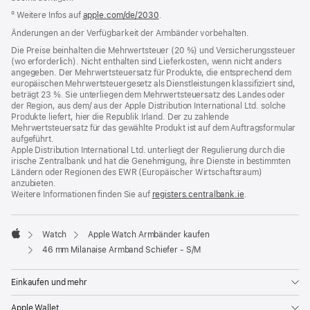
º Weitere Infos auf
apple.com/de/2030
.
Änderungen an der Verfügbarkeit der Armbänder vorbehalten.
Die Preise beinhalten die Mehrwertsteuer (20 %) und Versicherungssteuer
(wo erforderlich). Nicht enthalten sind Lieferkosten, wenn nicht anders
angegeben. Der Mehrwertsteuersatz für Produkte, die entsprechend dem
europäischen Mehrwertsteuergesetz als Dienstleistungen klassifiziert sind,
beträgt 23 %. Sie unterliegen dem Mehrwertsteuersatz des Landes oder
der Region, aus dem/ aus der Apple Distribution International Ltd. solche
Produkte liefert, hier die Republik Irland. Der zu zahlende
Mehrwertsteuersatz für das gewählte Produkt ist auf dem Auftragsformular
aufgeführt.
Apple Distribution International Ltd. unterliegt der Regulierung durch die
irische Zentralbank und hat die Genehmigung, ihre Dienste in bestimmten
Ländern oder Regionen des EWR (Europäischer Wirtschaftsraum)
anzubieten.
Weitere Informationen finden Sie auf
registers.centralbank.ie
(Öffnet
.
ein
neues
Fenster)
Watch
Apple Watch Armbänder kaufen
Apple
46 mm Milanaise Armband Schiefer - S/M
Einkaufen und mehr
Apple Wallet