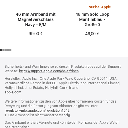
Nur bei Apple
46 mm Armband mit
46 mm Solo Loop
Magnetverschluss
Maritimblau -
Navy - S/M
Größe 0
99,00 €
49,00 €
Footer
Fußnoten
Sicherheits- und Warnhinweise zu diesem Produkt gibt es auf der Support
Website:
https://support.apple.com/de-at/docs
(öffnet
ein
Hersteller: Apple Inc., One Apple Park Way, Cupertino, CA 95014, USA.
neues
Verantwortliche Person in der EU: Apple Distribution International Limited,
Fenster)
Hollyhill Industrial Estate, Hollyhill, Cork, Irland
apple.com
(öffnet
ein
Weitere Informationen zu den von Apple übernommenen Kosten für das
neues
Recycling und die Entsorgung von Altbatterien gibt es unter
Fenster)
regulatoryinfo.apple.com/regulation1542
(öffnet
1. Das Armband ist nicht wasserbeständig.
ein
neues
Das Armband enthält Magnete und könnte den Kompass der Apple Watch
Fenster)
beeinträchtigen.